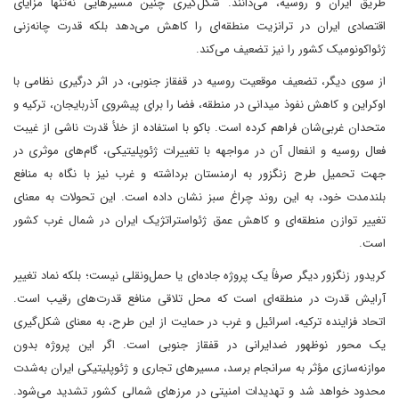
طریق ایران و روسیه، می‌دانند. شکل‌گیری چنین مسیرهایی نه‌تنها مزایای
اقتصادی ایران در ترانزیت منطقه‌ای را کاهش می‌دهد بلکه قدرت چانه‌زنی
ژئواکونومیک کشور را نیز تضعیف می‌کند.
از سوی دیگر، تضعیف موقعیت روسیه در قفقاز جنوبی، در اثر درگیری نظامی با
اوکراین و کاهش نفوذ میدانی در منطقه، فضا را برای پیشروی آذربایجان، ترکیه و
متحدان غربی‌شان فراهم کرده است. باکو با استفاده از خلأ قدرت ناشی از غیبت
فعال روسیه و انفعال آن در مواجهه با تغییرات ژئوپلیتیکی، گام‌های موثری در
جهت تحمیل طرح زنگزور به ارمنستان برداشته و غرب نیز با نگاه به منافع
بلندمدت خود، به این روند چراغ سبز نشان داده است. این تحولات به معنای
تغییر توازن منطقه‌ای و کاهش عمق ژئواستراتژیک ایران در شمال غرب کشور
است.
کریدور زنگزور دیگر صرفاً یک پروژه جاده‌ای یا حمل‌ونقلی نیست؛ بلکه نماد تغییر
آرایش قدرت در منطقه‌ای است که محل تلاقی منافع قدرت‌های رقیب است.
اتحاد فزاینده ترکیه، اسرائیل و غرب در حمایت از این طرح، به معنای شکل‌گیری
یک محور نوظهور ضدایرانی در قفقاز جنوبی است. اگر این پروژه بدون
موازنه‌سازی مؤثر به سرانجام برسد، مسیرهای تجاری و ژئوپلیتیکی ایران به‌شدت
محدود خواهد شد و تهدیدات امنیتی در مرزهای شمالی کشور تشدید می‌شود.