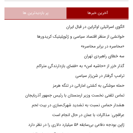
آخرین خبرها
پر بازدیدترین ها
الگوی اسرائیلی اوکراین در قبال ایران
خوانشی از منظر اقتصاد سیاسی و ژئوپلیتیک کریدورها
«محاصره در برابر محاصره»
سه خطای راهبردی تهران
گذار خزر از «حاشیه امن» به «فضای بازدارندگی متراکم
ترامپ گرفتار در شن‌زار سیاسی
حمله موشکی به کشتی اماراتی در تنگه هرمز
تماس تلفنی نخست وزیر ارمنستان با رئیس جمهور آذربایجان
هشدار حماس نسبت به تشدید شهرک‌سازی در بیت‌ لحم
عراقچی: مذاکرات با عمان در حال انجام است
ژاپن بودجه دفاعی بی‌سابقه ۵۶ میلیارد دلاری را در نظر دارد