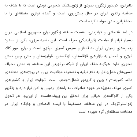
بنابراین، کریدور زنگزور، نمودی از ژئوپلیتیک هجومی نوینی است که با هدف به
حاشیه راندن ایران در حال پیش‌روی است و آینده توازن منطقه‌ای را با
مخاطراتی جدی مواجه کرده است.
در بُعد اقتصادی و ترانزیتی، اهمیت منطقه زنگزور برای جمهوری اسلامی ایران
بسیار فراتر از مباحث ژئوپلیتیکی صرف است. این ناحیه مرزی، یکی از معدود
پنجره‌های زمینی ایران به قفقاز و سپس آسیای مرکزی است و برای عبور کالا،
انرژی و اتصال به بازارهای قزاقستان، ازبکستان، قرقیزستان و حتی چین نقش
محوری دارد. هرگونه حذف ایران از شبکه ترانزیتی این منطقه، به معنی انحراف
مسیرهای حمل‌ونقل به نفع ترکیه و تضعیف موقعیت ایران در پروژه‌های منطقه‌ای
مانند کمربند–راه چین و کریدور شمال–جنوب است. تجارت ایران با کشورهای
آسیای میانه، به‌ویژه در حوزه صادرات، به راه‌های زمینی و امن نیاز دارد و زنگزور
یکی از گلوگاه‌های حیاتی برای تحقق این پیوندهاست. از این‌رو، هر تحول
ژئواستراتژیک در این منطقه، مستقیماً با آینده اقتصادی و جایگاه ایران در
معادلات منطقه‌ای گره خورده است.