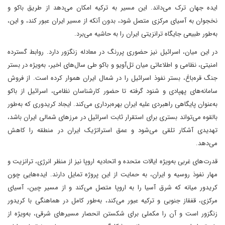
ایده جهان ترک می‌داند. این مسیر به ترکیه امکان می‌دهد از طریق باکو و
نخجوان به آسیای مرکزی متصل شود، بدون آنکه از مسیر ایران عبور کند، و این،
به‌طور طبیعی جایگاه ترانزیتی ایران را به حاشیه می‌برد.
در این میان، اسرائیل نیز حضوری پررنگ در معادله زنگزور دارد. روابط گسترده
امنیتی، نظامی و اطلاعاتی میان تل‌آویو و باکو طی سال‌های اخیر، به‌ویژه در بستر
جنگ قره‌باغ، بستر نفوذ اسرائیل را در شمال ایران هموار کرده است. از فروش
سامانه‌های پهپادی و شنود گرفته تا حضور کارشناسان نظامی، اسرائیل از باکو
به‌عنوان پایگاهی راهبردی علیه ایران بهره‌برداری می‌کند. ایجاد کریدوری که به‌طور
بالقوه می‌تواند بستری برای استقرار ثابت‌ اسرائیل در مرزهای شمالی ایران باشد،
تهدیدی آشکار تلقی می‌شود و عمق استراتژیک ایران در منطقه را کاهش
می‌دهد.
قدرت‌های غربی به‌ویژه ایالات متحده و اتحادیه اروپا نیز از منظر انرژی، ترانزیت و
مهار نفوذ روسیه و ایران، به حمایت از این پروژه تمایل دارند. ایده‌هایی چون
کریدور میانه که شرق آسیا را به اروپا متصل می‌کند و از مسیر چین، آسیای
مرکزی، قفقاز جنوبی و ترکیه عبور می‌کند، به‌طور کامل در هماهنگی با کریدور
زنگزور است و آن را مکملی برای شکستن انحصار مسیرهای شرقی، به‌ویژه از