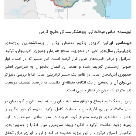
نویسنده: عباس عبدالخانی، پژوهشگر مسائل خلیج فارس
دیپلماسی ایرانی:
کریدور زنگزور به‌عنوان یکی از پرمناقشه‌ترین پروژه‌های
ژئوپلیتیکی سال‌های اخیر، در محوریت منافع هم‌زمان جمهوری آذربایجان، ترکیه،
اسرائیل و برخی قدرت‌های غربی قرار گرفته است. این مسیر که در امتداد نوار
جنوبی ارمنستان تعریف شده و هدف آن اتصال نخجوان به سرزمین اصلی
جمهوری آذربایجان است، در ظاهر یک مسیر ترانزیتی است، اما با بررسی دقیق‌تر
می‌توان آن را بخشی از یک ائتلاف منطقه‌ای دانست که درصدد تضعیف موقعیت
ژئواستراتژیک ایران در قفقاز جنوبی است.
پس از جنگ دوم قره‌باغ و توافق سه‌جانبه میان روسیه، ارمنستان و آذربایجان در
سال ۲۰۲۰، جمهوری آذربایجان با حمایت کامل ترکیه، مفهوم کریدور زنگزور را
به‌عنوان مطالبه‌ای فزاینده مطرح کرد، هرچند در متن توافق، صراحتی در این
زمینه وجود نداشت. ترکیه با انگیزه پیوند سرزمینی میان آنکارا و جمهوری‌های
ترک‌زبان آسیای مرکزی، از این پروژه حمایت می‌کند و آن را ابزاری برای تحقق