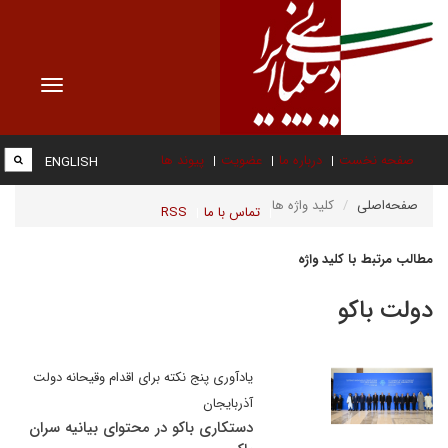
Toggle
vigation
صفحه نخست
درباره ما
عضویت
پیوند ها
ENGLISH
صفحه‌اصلی
کلید واژه ها
تماس با ما
RSS
مطالب مرتبط با کلید واژه
دولت باکو
یادآوری پنج نکته برای اقدام وقیحانه دولت
آذربایجان
دستکاری باکو در محتوای بیانیه سران