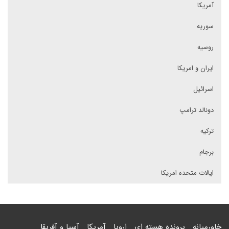
آمریکا
سوریه
روسیه
ایران و امریکا
اسرائیل
دونالد ترامپ
ترکیه
برجام
ایالات متحده امریکا
خاورمیانه
پرونده هسته ای
اروپا
آمریکا
آسیا و آفریقا