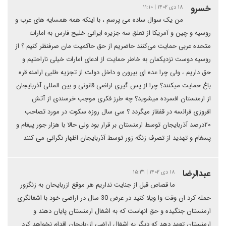
خسرو
۱۸ دی ۱۴۰۲ | ۱۱:۱۰
من یک سوال ساده می پرسم ، با اینکه همه همسایه های عرب و
روسیه و چین و آمریکا از تعلق سه جزیره ایرانی خلیج فارس به امارات
متحده عربی حمایت می‌کنند حاضریم از حق حاکمیت مان صرفنظر کنیم ؟ از
روسیه دوست نزدیکمان به خاطر حمایت از ادعای امارات خیلی ناراحتیم و
حق داریم ، ولی چرا عده ای بیرون و داخل دولت از تجزیه طلبی ارامنه قره
باغ حمایت میکنند؟ چرا از پس گیری اراضی قانونی و بین المللی آذربایجان
از ارمنستان افسرده میشوید؟ چه طرز فکری موجب خرسندی از آتش
افروزی فرانسه در قفقاز میگردد ؟ سی سال روزه سکوت در مورد تصاحب
۲۰درصد آذربایجان توسط ارمنستان بر قرار بود ولی حالا با هزار جور پیغام و
پسغام و تهدید از تصرف زنگه زور توسط آذربایجان اظهار نگرانی می کنند
عبدالرضا
۱۸ دی ۱۴۰۲ | ۱۵:۳۱
ما قصاص قبل از جنایت نداریم هر موقع ازربایحان به زنگزور
حمله کرد ان وقت وا ویلا کنید در عرض 30 سال در اراضی خود با اشغالگری
ارمنستان جنگیده و حق انهاست که به اشغال ارمنستان پایان دهند و
ارمنستان تعهد دهد که دیگر به اشغال اراضی ازربایجان اقدام نخواهد کرد