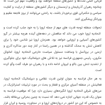
قربانی اصلی ملت‌ها و کشورهای منطقه خواهند بود و واقعیت مهم این است که
چنانچه رهبران آذربایجان و ارمنستان و دیگر کشورهای منطقه از درایت و کفایت
سیاسی و حکمرانی قوی برخوردار باشند، به راحتی می‌توانند از بروز فاجعه عظیم و
ویرانگر پیشگیری کنند.
تحولات منطقه توجه قدرت های مهم از جمله اروپا را به خود جلب کرده است و
اتحادیه اروپا خوب می داند که منافعش در دهه‌های آینده هرچه بیشتر در گرو
کشورهای آسیایی و اروپایی خواهد بود. همزمان اروپا نیز شانس خود را برای
کاهش تنش به محک گذاشته و در همین راستا در کنار چند دور مذاکره آذری و
ارمنی در بروکسل با وساطت مسئول سیاست خارجی اتحادیه اروپا، امانوئل
مکرون، رئیس جمهوری فرانسه نیز به تلاش های دیپلماتیک خود برای جلوگیری
از تشدید تنش بین باکو و ایروان ادامه داده و با رهبران دو طرف گفت وگو کرده
است.
به هر حال فرانسه به عنوان اولین قدرت نظامی و دیپلماتیک اتحادیه اروپا،
فعالیتش در منطقه آسیای مرکزی و قفقاز و بحث در مورد ترتیبات استراتژیک در
مرزهای شرقی اتحادیه اروپا انگیزه‌های بسیاری دارد چرا که موقعیت فرانسه به
عنوان یک قدرت جهانی اجازه نمی دهد که نسبت به چنین بحرانی بی‌علاقه باشد،
به خصوص که این دو کشور در دروازه‌های اروپا و در مجاورت روسیه و ایران قرار