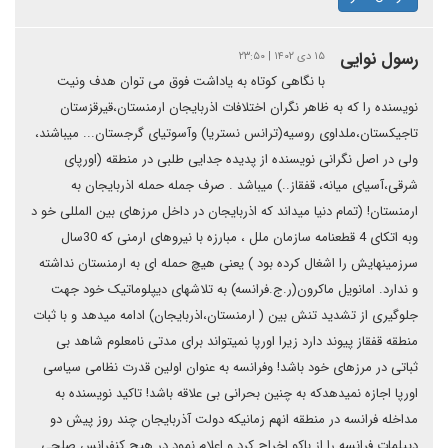
رسول نوایی
۱۵ دی ۱۴۰۲ | ۲۳:۵۰
با نگاهی کوتاه به یاداشت فوق می توان هدف ونیت
نویسنده را که به ظاهر نگران اختلافات اذربایجان ارمنستان،قیرقزستان
تاجیکستان،ملداوی روسیه(ترانس نستریا) وآسوتیای گرجستان... میباشند،
ولی در اصل نگرانی نویسنده از پدیده جدایی طلبی در منطقه (اورپای
شرقی،آسیای میانه، قفقاز..) میباشد . صرف جمله حمله اذربایجان به
ارمنستان! (تمام دنیا میداند که اذربایجان در داخل مرزهای بین المللی خو د
وبه اتکای 4 قطعنامه سازمان ملل ، مبارزه با نیروهای ارمنی که 30سال
سرزمینهایش را اشغال کرده بود ) یعنی هیچ حمله ای به ارمنستان نداشته
و ندارد. امانویل ماکرون(ر.ج.فرانسه) به تلاشهای دیپلوماتیک خود جهت
جلوگیری از تشدید تنش بین ( ارمنستان،اذربایجان) ادامه میدهد و با ثبات
منطقه قفقاز پیوند دارد زیرا اورپا نمیتواند برای مدتی نامعلوم شاهد بی
ثباتی در مرزهای خود باشد! وفرانسه به عنوان اولین قدرت نظامی سیاسی
اورپا اجازه نمیدهدکه به چنین بحرانی بی علاقه باشد! تاکید نویسنده به
مداخله فرانسه در منطقه انهم زمانیکه دولت آذربایجان چند روز پیش دو
دیپلمات فرانسه را از باکو اخراج کرد و اعلام نمود در هیچ کنفرانس صلحی