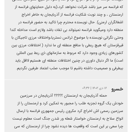
که فرانسه سر میز باشد شرکت نخواهد کرد،(به دلیل حمایتهای فرانسه از
ارمنستان ، و چند نوبت شکایت فرانسه از آذربایجان به خاطر اخراج
اشغالگران ارمنی). حال نویسنده محترم چرا تاکید به حضور فرانسه در
منطقه دارد ومیگوید فرانسه نمیتواند بی تفات باشد ولازم است مداخله کند!
وحتی نگرانی نویسنده با موضوع ترانس نستریا،واختلاف مرزی تاجیکان با
قیرقزستان که هیچ ربطی با منافع منطقه ای ما ندارد ( اختلافات مرزی بین
کشورهای زیادی وجود دارد که مربوط به سازمانهای ذی ربط بین المللی
است) ما اگر دنبال داوری در چنین اختلافات منطقه ای هستیم لااقل باید
بیطرفی و صمیمیت داشته باشیم تا موجب صلب اعتماد طرفین نگردیم.
خسرو
۱۶ دی ۱۴۰۲ | ۰۹:۳۶
حمله آذربایجان به ارمنستان ؟؟؟؟؟ آذربایجان در سرزمین
خودش یک گروه تجزیه طلب را مجبور به تمکین کرد و ارمنستان را از
سرزمین رسمی اش اخراج کرد مکرون رئیس جمهوری فرانسه با ارسال
انواع سلاح به ارمنستان خواستار شعله ور شدن جنگ است معلوم نیست
چرا سعی بر این است که واقعیت ها دیده نشود چرا از ارمنستان که سی