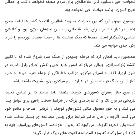
تحولات اخیر دستاورد قابل ملاحظه‌ای برای مردم منطقه نخواهد داشت یا حداقل
هیچ کشوری برنده حوادث اخیر نخواهد بود.
موضوع مهم‌تر این که این تحولات به روند فعالیتی اقتصاد کشورها لطمه جدی
زده و در درازمدت بر میزان رشد اقتصادی و تامین نیازهای انرژی اروپا و کالاهای
اساسی تاثیرگذار است؛ مضافا که دیگر فعالیت ها از جمله صنعت توریسم را نیز با
رکود جدی مواجه می کند.
همچنین باید اذعان کرد که مرحله جدیدی از جنگ سرد شروع شده که با تغییر
نقشه ژئواستراتژی جهانی می‌تواند ضمن جابه جایی نقش اجزای پازل قدرت در
شرق اروپا، قفقاز و آسیای مرکزی، عواقب خطرناکی از جمله تغییر مرزها و حتی
آغاز اولین جنگ فرامنطقه ای در هزاره سوم میلادی برای بشریت داشته باشد.
در عین حال رهبران کشورهای کوچک منطقه باید بدانند که بر اساس تجربه
تاریخی در قرن 20 و 21 قدرت‌های بزرگ در شرایط سخت راهی برای توافق پیدا
می کنند و به طور معمول منافع کشورهای کوچک را قربانی اهداف و منافع خود
می کنند. اگرچه در حال حاضر شرایط برای چنین مصالحه ای بسیار سخت شده
است ولی تجربه تاریخی می‌گوید که رهبران هوشمند کشورهای پیرامونی باید به
گونه ای عمل کنند که وجه المصالحه قدرت های بزرگ قرار نگیرند.