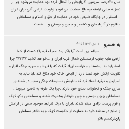
سال ۲۰درصد سرزمین آذربایجان را اشغال کرده بود حمایت می‌شود چرا از
تجزیه طلبی ارامنه قره باغ حمایت می‌شود؟ اولویت الزامی آتی برای ایران
-- استقرار در جایگاه طبیعی خود در حمایت از حق و اسلام و مسلمانان
مظلوم در آذربایجان و کشمیر و چچن و بوسنی و... هست
به خسرو
۱۷ دی ۱۴۰۲ | ۰۹:۱۵
سوالم این است آیا باکو بعد تصرف قره باغ دست از ادعا
ارضی علیه جنوب ارمنستان شمال غرب ایران و....خواهد کشید ؟؟؟؟؟؟ چرا
فقط باید به ارمنستان و فرانسه ایراد گرفت که با فروش و خرید جنگ افزار و
تقویت ارتش خود قصد دارد از الیافی خاک خود دفاع کند ،ایا نباید به
اسراییل و ترکیه انتقاد کرد که با فروش تسلیحات جنگی سعی در شعله ور
سازی جنگ و تجاوزات بعدی خود دارند ،چرا یک طرفه به قاضی میروید ،
مسلمانان چچن بوسنی و چین طرفدار وهابیت شدند و مسلمانان باکو لایک
و قوم پرست نژادی مبتلا شدند ،ایران با درک شرایط موجود سعی در آرامش
و صلح در منطقه دارد نه حمایت از حکومت لایک و به ظاهر مسلمان
پان‌ترکیسم باکو