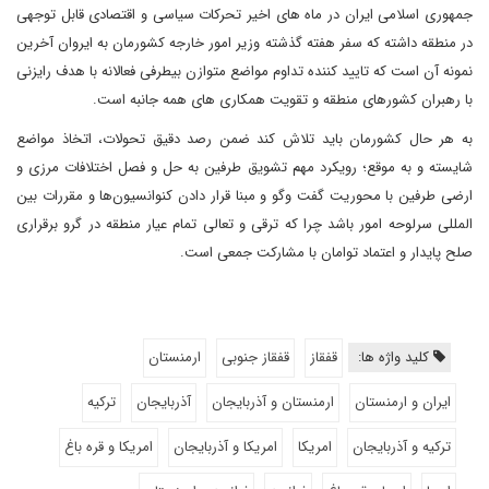
جمهوری اسلامی ایران در ماه های اخیر تحرکات سیاسی و اقتصادی قابل توجهی
در منطقه داشته که سفر هفته گذشته وزیر امور خارجه کشورمان به ایروان آخرین
نمونه آن است که تایید کننده تداوم مواضع متوازن بیطرفی فعالانه با هدف رایزنی
با رهبران کشورهای منطقه و تقویت همکاری های همه جانبه است.
به هر حال کشورمان باید تلاش کند ضمن رصد دقیق تحولات، اتخاذ مواضع
شایسته و به موقع؛ رویکرد مهم تشویق طرفین به حل و فصل اختلافات مرزی و
ارضی طرفین با محوریت گفت وگو و مبنا قرار دادن کنوانسیون‌ها و مقررات بین
المللی سرلوحه امور باشد چرا که ترقی و تعالی تمام عیار منطقه در گرو برقراری
صلح پایدار و اعتماد توامان با مشارکت جمعی است.
کلید واژه ها:
قفقاز
قفقاز جنوبی
ارمنستان
ایران و ارمنستان
ارمنستان و آذربایجان
آذربایجان
ترکیه
ترکیه و آذربایجان
امریکا
امریکا و آذربایجان
امریکا و قره باغ