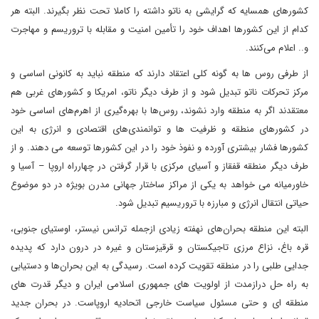
کشورهای همسایه که گرایشی به ناتو داشته را کاملا تحت نظر بگیرند. البته هر
کدام از این کشورها اهداف خود را تأمین امنیت و مقابله با تروریسم و مهاجرت
و.. اعلام می‌کنند.
از طرفی روس ها به گونه کلی اعتقاد دارند که منطقه نباید به کانونی اساسی و
مرکز تحرکات ناتو تبدیل شود و از طرف دیگر ناتو، امریکا و کشورهای غربی هم
معتقدند اگر به منطقه وارد نشوند، روس‌ها با بهره‌گیری از اهرم‌های اساسی خود
در کشورهای منطقه و ظرفیت ها و توانمندی‌های اقتصادی و انرژی به این
کشورها فشار بیشتری آورده و نفوذ خود را در این کشورها توسعه می دهند. و از
طرف دیگر منطقه قفقاز و آسیای مرکزی با قرار گرفتن در چهارراه اروپا – آسیا و
خاورمیانه می خواهد به یکی از مراکز ساختار جهانی مدرن بویژه در دو موضوع
حیاتی انتقال انرژی و مبارزه با تروریسیم تبدیل شود.
البته این منطقه بحران‌های نهفته زیادی ازجمله ترانس نیستر، اوستیای جنوبی،
قره باغ، نزاع مرزی تاجیکستان و قرقیزستان و غیره در درون دارد که پدیده
جدایی طلبی را در منطقه تقویت کرده است. رسیدگی به این بحران‌ها و دستیابی
به راه حل درازمدت از اولویت های جمهوری اسلامی ایران و دیگر قدرت های
منطقه ای و حتی مسئول سیاست خارجی اتحادیه اروپاست. در بحران جدید