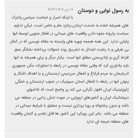
به رسول نوایی و دوستان
۱۷ دی ۱۴۰۲ | ۱۴:۲۹
با اینکه اصرار و لجاجت سیاسی پانترک
های همیشه اماده به خدمت اربابان،زبانزد عام و خاص است، لیکن تداوم
سیاست وارونه جلوه دادن واقعیت های میدانی در قفقاز جنوبی توسط انها
پایانی ندارد. این همه هجمه چهره های وابسته به مقاله نویسی که در کمال
بی طرفی و با رعایت اعتدال به تشریح روند تحولات پرداخته نشانگر عمق
افراط گری و نژادپرستی مطلق انها است. یکبار دیگر و برای همیشه به انها
باید یاداوری کرد که وقتی مقاله نویسی در رابطه با تجاوزات مکرر جمهوری
اذربایجان به مردم قراباغ و اشغال سرزمینی ارمنستان و یا اهداف اشکار و
پنهان انها در رابطه با اشغال استان سیونیک در جنوب ارمنستان و خفگی
ژئوپلیتیک ایران اظهار نگرانی می کند پر واضح است که تلاشهای
دیپلماتیک ایران و کشورهای اروپایی در جهت تنش زدایی در منطقه می
باشد و بدون پشتوانه و رویا پردازی نیست و منطبق با شرایط میدانی در
منطقه می باشد. بنابر این رویکرد این کشور ها قابل تقدیر و کتمان واقعیت
های منطقه نتیجه ای ندارد