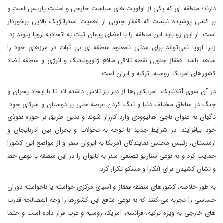
دارند؛ منطقه ای که یکی از اولویت های سیاست خارجی و امنیت پاریس است و
بر کسی پوشیده نیست که قفقاز جنوبی از اهمیت استراتژیک بالایی برخوردار
است. از این رو باید این منطقه را با امضای پیمان ثبات به اتحادیه اروپا پیوند زد،
زیرا اروپا نمی‌تواند برای مدتی نامعلوم منطقه ای بی ثبات در مرزهای خود را
شاهد باشد. قفقاز جنوبی نقطه تلاقی منافع ژئوپولیتیک و انرژی و منطقه تضاد
کشورهای امریکا، روسیه، ترکیه و ایران است.
در آن سوی آتلانتیک، امریکایی‌ها از دیر باز تلاش داشته اند تا با ایجاد بحران و
جنگ در مناطق مختلف دنیا و تنگ کردن عرصه حتی بر دوستان و شرکای خود،
ناگهان به عنوان ناجی‌ هالیوودی وارد کارزار شوند و بدین طریق بر حوزه نفوذی
خود بیافزایند. در شرایط جدید با توجه به تحولات و بحران بین آذربایجان و
ارمنستان، رئیس مجلس نمایندگان آمریکا به ایروان سفر و از مواضع این کشورا
حمایت کرد و به نوعی سناریو تصنعی سفر به تایوان را در این منطقه با نوعی خط
و نشان کشیدن برای آنکارا و مسکو تکرار کرد.
به طور خلاصه، کشورهای منطقه قفقاز و آسیای مرکزی خواسته یا ناخواسته دوران
حساسی را تجربه می کنند که به نوعی منافع این کشورها را وجه المصالحه قدرت
های خارجی به ویژه ترکیه، فرانسه، آمریکا، روسیه و غرب قرار داده است و حتما