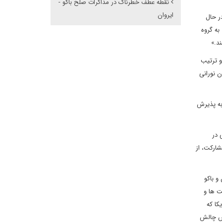
نقطه عطف خطرناک در مذاکرات صلح باکو -
ایروان
ر حال
به گروه
د.»
و ترتیب
ن نورانی
 به پذیرش
 در
شارکت، از
 باکو
ت ها و
کا که
هش چالش