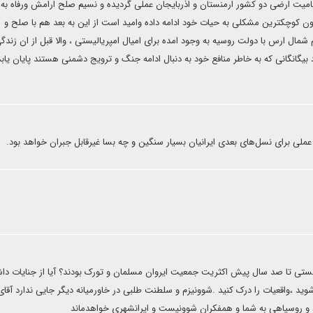
امیت ارضی دو کشور ارمنستان و اذربایجان عملی گردیده و نسیم صلح ارامش ورفاه به 
ون کوچکترین مشکلی به حیات خود ادامه داده وامید است از این به بعد هم با صلح و
 شمال ارس با دولت روسیه به وجود امده برای امیال امپریالیستی ، والا قبل از ان زندگ
یگانگانی که به خاطر منافع خود به دنبال ادامه جنگ و ترویج دشمنی هستند پایان یابد
ی عملی برای نسل‌های بعدی ایرانیان بسیار سنگین و چه بسا غیرقابل جبران خواهد بود.
ستی تا صد سال پیش اکثریت جمعیت ایروان مسلمان و تورک بودند؟ آیا از جنایات داشن
 شوید ،واقعیات را درک کنید .شوونیزم و سلطنت طلبی در خاورمیانه دیگر جایی ندارد آقای
رد و روسیاهی به شما و همفکران شوونیست و ایرانشهری خواهدماند