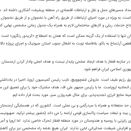
نسداد مسیرهای حمل و نقل و ارتباطات اقتصادی در منطقه پیشرفت آشکاری داشته اند. د
، به ویژه در مورد احیای ارتباطات از طریق راه آهن با نخجوان و از طریق نخجوان. 
فتتاح خدمات ریلی و کارهای ساختمانی لازم به همراه یک جدول زمانی مشخص نهایی کنن
ان تنها با استفاده از یک گزینه ممکن است که همان به اصطلاح «کریدور زنگزور» است 
قطعی آرتساخ به باکو، بلافاصله نوبت به اشغال جنوب استان سیونیک و اجرای پروژه دالا
له در منازعه قفقاز با هدف ایجاد صلحی پایدار نیست و هدف اصلی وادار کردن ارمنستان
وری اسلامی ایران فراهم شود.
ز طریق رژیم علیف است‌. ماروش شفچوویچ، نایب رئیس کمیسیون اروپا، اخیرا در یادداشتی
 اتحادیه اروپاست. ما با رئیس جمهور علی اف، هدف مشترک خود را برای تعمیق این م
ینه منابع انرژی تجدیدپذیر، برای مثال هیدروژن سبز، مورد بحث قرار داده ایم.
د منفعلانه و همراه با سردرگمی و بی عملی است. کشوری که در همسایگی ارمنستان و
می بیند و تبعات سیاست پاکسازی قومی ارامنه را می داند (حضور بیشتر ترکیه، صهیونیس
ی رایزنی با روسیه و هندوستان در مورد منطقه قفقاز تحرک خاصی ندارد. اما اروپا و آمری
قه و افزایش شیطنت ضدایرانی ابایی ندارند. ایران هیچ نقشه راه مشخصی نیز برای کا