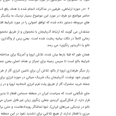
۲. «در حوزه ارتباطی، طرفین در مذاکرات انجام شده با هدف رفع ا
حاضر مواضع دو طرف در مورد این موضوع بسیار نزدیک به یکدیگر است
های مربوطه دستور داده شده که توافق اصولی را در مورد شرایط ا
منتقدان می گویند که ارتباط آذربایجان با نخجوان و از طریق نخجو
زمانی کاملاً در نکات بیانیه رعایت شده است. یعنی پس از واگذاری 
ناتو یا «کریدور زنگزور» می رسد.
همان طور که قبلا بارها بیان شده، تلاش اروپا و آمریکا برای مداخ
شرایط باکو است تا سپس زمینه برای تمرکز بر هدف اصلی یعنی جمه
راز دیگر طرفداری اروپا از باکو، تلاش آن برای تامین انرژی گاز ا
توییتر خود نوشت: آذربایجان یک شریک حیاتی در حوزه انرژی برای
جمله خرید مشترک گاز از طریق پلت فرم انرژی اتحادیه اروپا و در زم
جای شگفتی است که سیاست ایران در منطقه حساس قفقاز تا بدین ح
قرار دارد، از شکل‌گیری کریدور جعلی زنگزور زیان غیر قابل جبران 
ناتو در نزدیکی مرزهای ایران)، تنها تماشاگر رویدادهاست و حتی برا
مرزی با قفقاز ندارند از هیچ تلاشی برای تشدید نفوذ در این منط