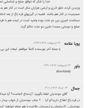
خدا را شکر که توافق صلح و شناسایی تم
وزیدن کرده، خلق اذری و ارمنی هزاران سال است در کنار هم بد
صمیمیت در کنار هم باشند. قضیه در گیریهای قره باغ از بعد ادغام
مسالمت امیزی بین دو ملت بوده وامید است در اینده هم با طرد ب
صلح و دوستی مجددا مابین دو ملت حاکم گردد.
پویا علامه
۲۶ اردیبهشت ۱۴۰۲ | ۰۹:۲۳
با جمله آخر نویسنده کاملاً موافقم. تبعات این ب
یاور
۲۶ اردیبهشت ۱۴۰۲ | ۰۹:۳۰
absolutely
جمال
۰۳ خرداد ۱۴۰۲ | ۰۹:۰۰
آقای موحدیان لطفا بگویید: آرتساخ کجاست؟ آیا میدان
در قره باغ اطلاع دارید؟و آیا ....؟ جناب موحدیان از خواب بیدار
موحدیان ، آذربایجان و ارمنستان بالاخره با هم صلح خواهند ک