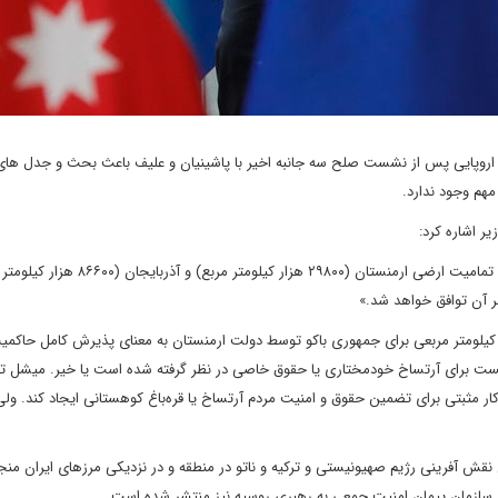
روپایی پس از نشست صلح سه جانبه اخیر با پاشینیان و علیف باعث بحث و جدل های 
هم وجود ندارد.
یر اشاره کرد:
۱. «رهبران دو کشور بر تعهد بی قید و شرط خود به اعلامیه آلمآتی و تمامیت ارضی ارمنستان (۲۹۸۰۰ هزار کیلومت
سر آن توافق خواهد شد.»
رخی رسانه های ارمنستان براین باورند که پذیرش مساحت ۸۶۶۰۰ کیلومتر مربعی برای جمهوری باکو توسط دولت ارمنستان به معنای پذیرش کامل ح
مشخص نیست برای آرتساخ خودمختاری یا حقوق خاصی در نظر گرفته شده است یا خیر. میشل تنه
 کار مثبتی برای تضمین حقوق و امنیت مردم آرتساخ یا قره‌باغ کوهستانی ایجاد کند. ولی
نقش آفرینی رژیم صهیونیستی و ترکیه و ناتو در منطقه و در نزدیکی مرزهای ایران من
 سازمان پیمان امنیت جمعی به رهبری روسیه نیز منتشر شده است.