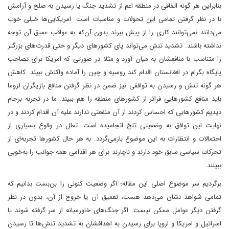
بنابراین هر گونه اتفاقی در منطقه اعم از تشدید جنگ یا رسیدن به صلح و آرامش
با در نظر گرفتن تمامی این تحولات و مناسبات است. امریکایی‌ها خیلی خوب
می‌دانند نمی‌توانند کاری را از پیش ببرند بدون آن‌که به عواقب عمیق آن توجه
نداشته باشند. تشدید تنش می‌تواند پای کشورهای دیگر و حتی قدرت‌های بزرگتر
را متناسب با منافعشان به میان آورد و مثلا در صورتی که امریکا برای تصاحب
پایگاه بگرام در افغانستان اقدام کند روسیه و چین را آماده واکنش ببیند. کاهش
هر گونه تنش و رسیدن به توافقی نیز ضمن در نظر گرفتن منافع بازیگران لزوما
باید منافع کشورهایی فراتر از کشورهای منطقه را هم ببیند. ما در تجربه برجام
دیدیم کشورهایی که احساس کردند از آن منفعتی ندارند علیه آن اقدام کردند و در
نهایت این توافق به وضعیتی تلخ انجامیده است. تعلل در وقوع بسیاری از
احتمالات و انتظارات به این موضوع بازمی‌گردد. به هر حال کشورها تجربه‌ای از
تحرکات سیاسی سابق خود دارند و ناچارند برای هر اقدامی همه جوانب را به‌خوبی
ببینند.
برگردیم سر موضوع اصلی این مقاله؛ اگر وضعیت کنونی را بن‌بست بدانیم که
تمامی شواهد نشان می‌دهد هست، تعمیق آن یا خروج از آن، بدون در نظر
گرفتن دیگر عوامل ممکن نیست. اگر جنگ‌های خاورمیانه از سر گرفته شوند یا
اسرائیل و امریکا و اروپا برای رسیدن به اهدافشان به تشدید تنش‌ها تا رسیدن