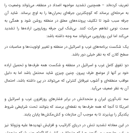
تعریف کرده‌اند – همچنین تشدید مواجهه اضداد در منطقه، می‌تواند وضعیت را
به مرحله‌ای برساند که کوچکترین جرقه‌ای بحران‌ها را به اوج برساند. شاید آن
جرقه سبب شود تا تکلیف پرونده‌های معلق در منطقه روشن شود و همگی به
سمت نوعی تفاهم حرکت کنند. بی‌شک این جرقه رویارویی اراده‌ها را تشدید
می‌کند اما این رویارویی می‌تواند سه وجه داشته باشد:
یک: شکست برنامه‌های غرب و اسرائیل در منطقه و تغییر اولویت‌ها و مناسبات در
سطح کلان که به نظر خیلی دور باشد.
دو: تقوق کامل غرب و اسرائیل در منطقه و شکست همه طرف‌ها و تحمیل اراده
خود بر آنها از موضع طرف پیروز، چنین چیزی شاید محتمل باشد اما به دلیل
عواقب منطقه‌ای و آشوب غیرقابل کنترلی که می‌تواند در پی داشته باشد، احتمال
آن به نظر ضعیف می‌آید.
سه: تاب‌آوری ایران و متحدانش در برابر فشارهای روزافزون غرب و اسرائیل و
امریکا تا آنجا که همه طرف‌ها به نقطه‌ای برسند که بتوانند تحت شرایطی شروط
یکدیگر را بپذیرند تا به موجب آن منازعات و کش‌مکش‌ها پایان یابند.
در این معادله تشدید تنش در دریای کارائیب و افزایش تهدیدها علیه ونزوئلا نیز
در این چارچوب می‌گنجد چرا که ونزوئلا در کنار نیکاراگوئه جز‌ء شبکه متحدان