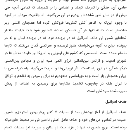
حامی آن، جنگی را تعریف کردند و اهدافی را بر شمردند که تمامی آنچه طی
بیش از دو سال اخیر شاهدش بودیم در آن می‌گنجد. اما واقعیت میدان می‌گوید
با وجود این‌که به ظاهر آتش تنش‌ها فروکش کرده اما همچنان آتشی زیر
خاکستر است که نه تنها هر آن «ممکن است» شعله‌ور شود بلکه «باید» منتظر
شعله‌آور شدن آن ماند. اسرائیل نه در پرونده غزه، نه در پرونده لبنان و نه در
پرونده ایران به آنچه می‌خواسته هنوز نرسیده و اسرائیلی گمان می‌کنند که کارها
ناتمام مانده است. احساسی که کشورهای اروپایی و امریکا نیز دارند؛ تلاش‌ها در
شورای امنیت و آژانس بین‌المللی انرژی اتمی علیه ایران و مجامع بین‌المللی
دیگر همگی در این راستاست. اگر اروپایی‌ها و امریکا می‌گویند راه دیپلماسی با
ایران همچنان باز است و به دیپلماسی متعهدیم نه برای رسیدن به تفاهم یا توافق
با ایران بلکه در چارچوب تشدید فشارها برای رسیدن به اهداف از پیش
تعریف‌شده خودشان است.
هدف اسرائیل
هدف اسرائیل از آغاز نبردهای بعد از عملیات ۷ اکتبر پیش‌بردن استراتژی تامین
امنیت در تمامی مرزهای خود و حذف عامل اصلی ناامنی‌اش در محیط خاورمیانه
بوده است. برای همین نه تنها در غزه، بلکه در لبنان و سوریه نیز عملیات انجام