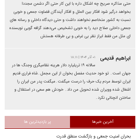
حتی مذاکره صریح چه اشکال داره با این کار حتی اگر دشمن مجددا
بخواهد درگیر شود افکار بین الملل و افکار آیندگان قضاوت جمعی و خوبی
نسبت به کشور متخاصم نخواهند داشت و حتی دیدگاه داخلی و رسانه های
جمعی داخلی صلاح دید را به خوبی تشخیص می‌دهند گزافه گویی نویسنده
ای مثل من فقط ابراز نظر بی غرض و بی طرفانه هستش
ابراهیم قدیمی
۰۱ آذر ۱۴۰۴ | ۱۸:۱۱
سالانه ۱۹ تریلیارد دلار هرینه نظامیگری وجنگ ها در
جهان است۔ تو خود حدیث مفصل بخوان از این مجمل۔شاه فراری قدیم
ایران توسط مردم یک حرف را درست میگفت۔میگفت پدر من ایران را
اشغال شده وویران شده تحویل من داد۔ خودش هم سعی در استقلال و
ساختن انچنانی نکرد۔
آخرین خبرها
پر بازدیدترین ها
بحران امنیت جمعی و بازگشت منطق قدرت