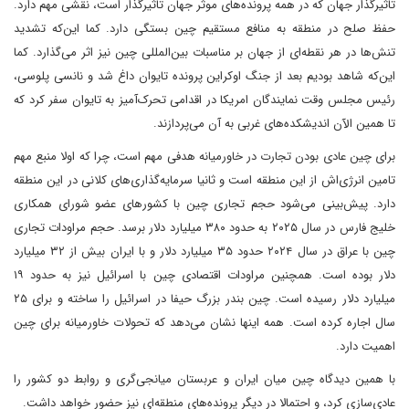
تاثیرگذار جهان که در همه پرونده‌های موثر جهان تاثیرگذار است، نقشی مهم دارد.
حفظ صلح در منطقه به منافع مستقیم چین بستگی دارد. کما این‌که تشدید
تنش‌ها در هر نقطه‌ای از جهان بر مناسبات بین‌المللی چین نیز اثر می‌گذارد. کما
این‌که شاهد بودیم بعد از جنگ اوکراین پرونده تایوان داغ شد و نانسی پلوسی،
رئیس مجلس وقت نمایندگان امریکا در اقدامی تحرک‌آمیز به تایوان سفر کرد که
تا همین الآن اندیشکده‌های غربی به آن می‌پردازند.
برای چین عادی بودن تجارت در خاورمیانه هدفی مهم است، چرا که اولا منبع مهم
تامین انرژی‌اش از این منطقه است و ثانیا سرمایه‌گذاری‌های کلانی در این منطقه
دارد. پیش‌بینی می‌شود حجم تجاری چین با کشورهای عضو شورای همکاری
خلیج فارس در سال ۲۰۲۵ به حدود ۳۸۰ میلیارد دلار برسد. حجم مراودات تجاری
چین با عراق در سال ۲۰۲۴ حدود ۳۵ میلیارد دلار و با ایران بیش از ۳۲ میلیارد
دلار بوده است. همچنین مراودات اقتصادی چین با اسرائیل نیز به حدود ۱۹
میلیارد دلار رسیده است. چین بندر بزرگ حیفا در اسرائیل را ساخته و برای ۲۵
سال اجاره کرده است. همه اینها نشان می‌دهد که تحولات خاورمیانه برای چین
اهمیت دارد.
با همین دیدگاه چین میان ایران و عربستان میانجی‌گری و روابط دو کشور را
عادی‌سازی کرد، و احتمالا در دیگر پرونده‌های منطقه‌ای نیز حضور خواهد داشت.