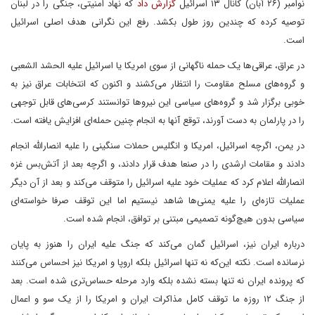
نوامبر (۲۶ آبان) کانال ۱۳ اسرائیل
گزارش داد
که نهاد امنیتی، جنگی را در لبنان
توصیه کرده که چندین روز طول بکشد. رفع این نگرانی هدف اصلی اسرائیل
است.
در عراق، عراقی‌ها یک حمله ناگهانی از سوی امریکا یا اسرائیل علیه الحشد الشعبی
و گروه‌های مسلح مقاومت را انتظار می‌کشند و اکنون که انتخابات عراق نیز به
خوبی برگزار شد و گروه‌های سیاسی این نیروها توانستند کرسی‌های قابل توجهی
را در پارلمان به دست آورند، توقع آنها به انجام چنین حمله‌ای افزایش یافته است.
در یمن، اگرچه اسرائیل، امریکا و انگلیس حملات سنگینی را علیه انصارالله انجام
دادند و مقامات ارشدی را در صنعا هدف قرار دادند، و اگرچه بعد از آتش‌بس غزه
انصارالله اعلام کرد که عملیات خود علیه اسرائیل را متوقف می‌کند و بعد از آن دیگر
عملیات تازه‌ای را علیه یمنی‌ها شاهد نیستیم اما این توقف صرفا خواسته‌ای
سیاسی بدون هیچ‌گونه تصمیمی مبتنی بر توافق، انجام شده است.
درباره ایران نیز، اسرائیل گمان می‌کند که جنگ علیه ایران را هنوز به پایان
نرسانده است. نکته این‌که نه تنها اسرائیل بلکه اروپا و امریکا نیز احساس می‌کنند
که پرونده ایران نه تنها بسته نشده بلکه وارد مرحله حساس‌تری شده است. بعد
از جنگ ۱۲ روزه ما توقف کامل مذاکرات ایران و امریکا را از یک سو و اعمال