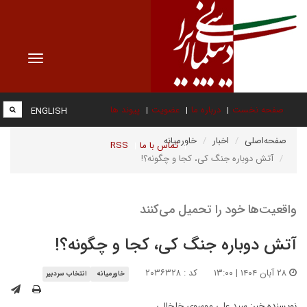
Toggle
vigation
صفحه نخست
درباره ما
عضویت
پیوند ها
ENGLISH
صفحه‌اصلی
اخبار
خاورمیانه
تماس با ما
RSS
آتش دوباره جنگ کی، کجا و چگونه؟!
واقعیت‌ها خود را تحمیل می‌کنند
آتش دوباره جنگ کی، کجا و چگونه؟!
۲۸ آبان ۱۴۰۴ | ۱۳:۰۰
کد : ۲۰۳۶۳۲۸
خاورمیانه
انتخاب سردبیر
نویسنده خبر:
سید علی موسوی خلخالی