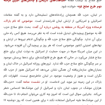
خلع سلاح بد نیست مقاله
«
شباهت‌های تاریخی و چالش‌های اجرای مرحله
دوم طرح صلح غزه
» خوانده شود.
در لبنان، حزب الله همچنان زرادخانه‌های تسلیحاتی دارد و به گفته مقامات
اسرائیلی و امریکایی از ارتش لبنان قدرتمندتر است.
موضوعی که تام باراک،
فرستاده ویژه آمریکا در منطقه به روشنی درباره آن گفت
. بحث خلع سلاح حزب
الله به موضوع پیچیده‌ای تبدیل شده است که به نظر می‌رسد هیچ کس راه حلی
برای آن ندارد. چگونگی خلع سلاح حزب الله و چگونگی ادغام نیروها در ارتش و
نهادهای امنیتی کشور موضوعی است که هر روز بر پیچیدگی آن افزوده می‌شود.
در این میان امریکا صرفا در جهت حمایت از اسرائیل به دولت لبنان برای خلع
سلاح فشار می‌آورد در حالی که هیچ طرح قانع‌کننده‌ای برای ده‌ها پرسش موجود
بر سر چگونگی خلع سلاح حزب الله ندارد. ترورهای روزانه اسرائیل در خاک لبنان و
بمباران‌های سازمان‌یافته آن همگی نشان می‌دهد که اسرائیل هنوز از حزب الله
نگران است و هنوز از وضعیت موجود در لبنان خاطرجمع نیست. اظهارات تام
باراک در این زمینه نیز موید این ادعاست. او در
نشست منامه
گفت: «حزب‌الله
هزاران موشک در جنوب لبنان دارد و اسرائیل از این موشک‌ها احساس خطر
می‌کند. بنابراین سوال این است که امروز چه کاری می‌توان انجام داد تا حزب‌الله
از این موشک‌ها علیه اسرائیل استفاده نکند.» برای همین است که روز دوشنبه ۱۷