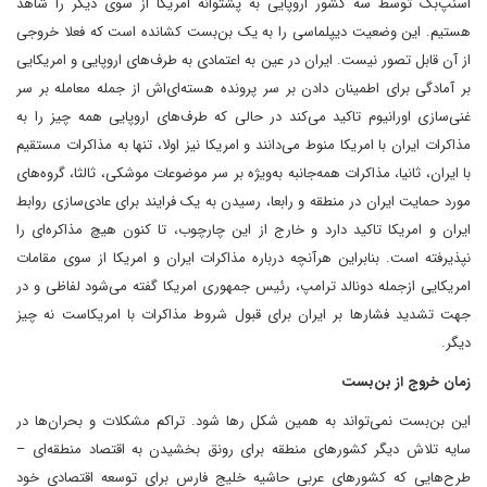
اسنپ‌بک توسط سه کشور اروپایی به‌ پشتوانه امریکا از سوی دیگر را شاهد
هستیم. این وضعیت دیپلماسی را به یک بن‌بست کشانده است که فعلا خروجی
از آن قابل تصور نیست. ایران در عین به اعتمادی به طرف‌های اروپایی و امریکایی
بر آمادگی برای اطمینان دادن بر سر پرونده هسته‌ای‌اش از جمله معامله بر سر
غنی‌سازی اورانیوم تاکید می‌کند در حالی که طرف‌های اروپایی همه چیز را به
مذاکرات ایران با امریکا منوط می‌دانند و امریکا نیز اولا، تنها به مذاکرات مستقیم
با ایران، ثانیا، مذاکرات همه‌جانبه به‌ویژه بر سر موضوعات موشکی، ثالثا، گروه‌های
مورد حمایت ایران در منطقه و رابعا، رسیدن به یک فرایند برای عادی‌سازی روابط
ایران و امریکا تاکید دارد و خارج از این چارچوب، تا کنون هیچ مذاکره‌ای را
نپذیرفته است. بنابراین هرآنچه درباره مذاکرات ایران و امریکا از سوی مقامات
امریکایی ازجمله دونالد ترامپ، رئیس جمهوری امریکا گفته می‌شود لفاظی و در
جهت تشدید فشارها بر ایران برای قبول شروط مذاکرات با امریکاست نه چیز
دیگر.
زمان خروج از بن‌بست
این بن‌بست نمی‌تواند به همین شکل رها شود. تراکم مشکلات و بحران‌ها در
سایه تلاش دیگر کشورهای منطقه برای رونق بخشیدن به اقتصاد منطقه‌ای –
طرح‌هایی که کشورهای عربی حاشیه خلیج فارس برای توسعه اقتصادی خود