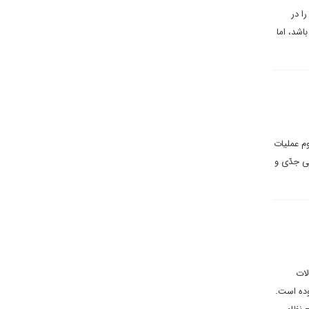
ا در
اشد، اما
م عملیات
ی جدّی و
لات
وده است.