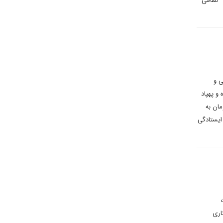
– نظامی
یک جنگ ۴۰ روزه، کربلایی و
و پهپاد
مان به
ورای رمضان تا عاشورای محرم، ۱۱۵ روز حماسه ایستادگی
اری