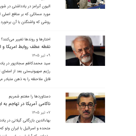
الیون آبرامز در یادداشتی در شور
مورد مسائلی که بر منافع اصلی ا
روشی که واشنگتن با آن برخورد 
اختارها و روندها تغییر می‌کنند؟
نقطه عطف روابط امریکا و ا
۰۹ تیر ۱۴۰۵
سید محمدکاظم سجادپور در یاددا
رژیم صهیونیستی بعد از امضای تف
قابل ملاحظه را به ذهن متبادر م
دستاوردها را مغتنم شمریم
ناکامی آمریکا در تهاجم به ا
۰۷ تیر ۱۴۰۵
بهاءالدین بازرگانی گیلانی در ی
متحده و اسرائیل با ایران ولو ک