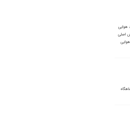
 هوایی
سش اصلی
هوایی
اهگاه