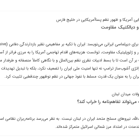
ایی آمریکا و ظهور نظم پساآمریکایی در خلیج فارس
 و دیالکتیک مقاومت
سیروس حاجی‌زاده در یادداشتی برای دیپلماسی
یت‌محور و ژئوپلیتیک مقاومت، توانست هزینه‌های اقدام تهاجمی آمریکا را به مرزی فراتر از آست
ر آن است تا با بسط ادبیات نظری نظم بین‌الملل و با نگاهی کاملاً منصفانه و طرفدار م
تژی آشوب‌ساز ترامپ نه تنها امنیت ملی ایران را تضعیف نکرد، بلکه با تبدیل تهدیدات
ران را به عنوان یک قدرت مسلط با نفوذ جهانی در نظم نوظهور چندقطبی تثبیت کرد.
ات میدان لبنان
می‌تواند تفاهم‌نامه را خراب کند؟
لله، نیروهای مسلح متحد ایران در لبنان نیست. به نظر می‌رسد برنامه‌ریزان نظامی اسر
دمدت در امتداد مرز شمالی اسرائیل متمرکز شده‌اند.