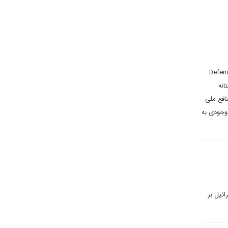
 ایرانی می‌نویسد: ایران با تکیه بر مفاهیمی نظیر بازدارندگی دفاعی (Defensive
انه
نافع ملی
 وجودی به
ائیل بر