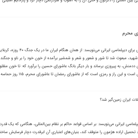
بین المللی را دگرگون و حتی آن را به آشوب و سردرگمی دچار کرد و پارادایم امنیتی 
ای محرم
محمدمهدی اسدزاده در یادداشتی برای دیپلماسی ایرانی می‌نویسد: از همان هنگام ایران ما در 
 شهید، مبعوث شد تا شور و شعور و شعر و شمشیر برآمده از خون خود را بر ناو و جنگنده 
ددمنش، به پیروزی برساند و بار دیگر بانگ عاشورای حسین را برآورد که: تا خون مظلو
جوش است آوای عاشورا به گوش است و این راز و رمزی است که از عاش
ت ایران زمین‌گیر شد؟
پلماسی ایرانی می‌نویسد: بر اساس قواعد حاکم بر نظام بین‌المللی، هنگامی که یک قدرت
ند تحمیل اراده هژمون را متوقف کند، بنیان‌های اعتباری آن ابرقدرت دچار فرسایش ساخت