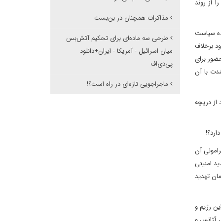
ا از روند
مذاکرات همچنان در بن‌بست
نده سیاست
طرحی سه ماده‌ای برای تحکیم آتش‌بس
ود برخلاف
میان اسرائیل - آمریکا - ایران+دانلود
حضور برای
پی‌دی‌اف
دت با آن
ماجراجویی تازه‌ای در راه است؟!
د از دریچه
ارد؟!
رامونی آن
ید امنیتی
مان تهدید
ین رژیم و
، آژانس و