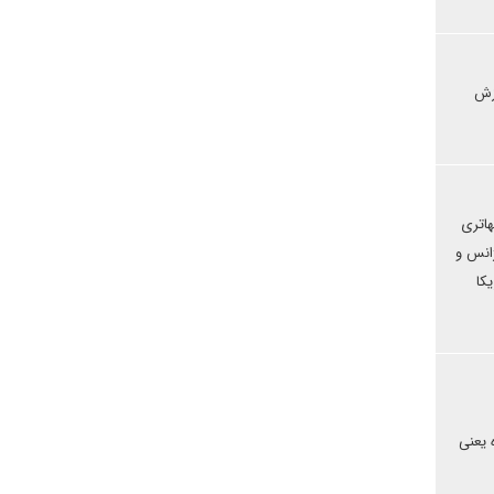
رزش
هاتری
انس و
کا
 یعنی