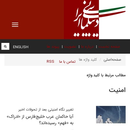
Toggle
vigation
صفحه نخست
درباره ما
عضویت
پیوند ها
ENGLISH
صفحه‌اصلی
کلید واژه ها
تماس با ما
RSS
مطالب مرتبط با کلید واژه
امنیت
تغییر نگاه امنیتی بعد از تحولات اخیر
آیا حاکمان عرب خلیج‌فارس از «ادراک»
به «فهم» رسیده‌اند؟