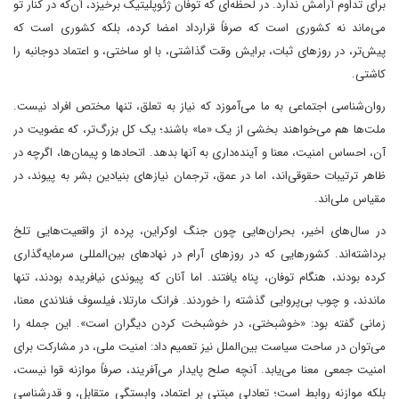
برای تداوم آرامش ندارد. در لحظه‌ای که توفان ژئوپلیتیک برخیزد، آن‌که در کنار تو
می‌ماند نه کشوری است که صرفاً قرارداد امضا کرده، بلکه کشوری است که
پیش‌تر، در روزهای ثبات، برایش وقت گذاشتی، با او ساختی، و اعتماد دوجانبه را
کاشتی.
روان‌شناسی اجتماعی به ما می‌آموزد که نیاز به تعلق، تنها مختص افراد نیست.
ملت‌ها هم می‌خواهند بخشی از یک «ما» باشند؛ یک کل بزرگ‌تر، که عضویت در
آن، احساس امنیت، معنا و آینده‌داری به آنها بدهد. اتحادها و پیمان‌ها، اگرچه در
ظاهر ترتیبات حقوقی‌اند، اما در عمق، ترجمان نیازهای بنیادین بشر به پیوند، در
مقیاس ملی‌اند.
در سال‌های اخیر، بحران‌هایی چون جنگ اوکراین، پرده از واقعیت‌هایی تلخ
برداشته‌اند. کشورهایی که در روزهای آرام در نهادهای بین‌المللی سرمایه‌گذاری
کرده بودند، هنگام توفان، پناه یافتند. اما آنان که پیوندی نیافریده بودند، تنها
ماندند، و چوب بی‌پروایی گذشته را خوردند. فرانک مارتلا، فیلسوف فنلاندی معنا،
زمانی گفته بود: «خوشبختی، در خوشبخت کردن دیگران است». این جمله را
می‌توان در ساحت سیاست بین‌الملل نیز تعمیم داد: امنیت ملی، در مشارکت برای
امنیت جمعی معنا می‌یابد. آنچه صلح پایدار می‌آفریند، صرفاً موازنه قوا نیست،
بلکه موازنه روابط است؛ تعادلی مبتنی بر اعتماد، وابستگی متقابل، و قدرشناسی