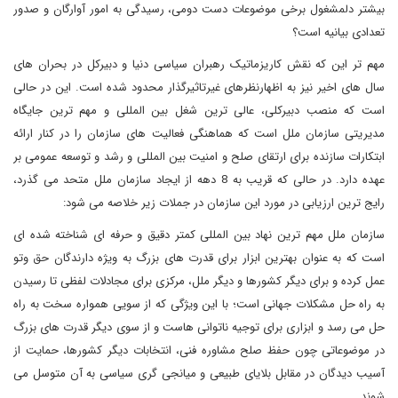
بیشتر دلمشغول برخی موضوعات دست دومی، رسیدگی به امور آوارگان و صدور
تعدادی بیانیه است؟
مهم تر این که نقش کاریزماتیک رهبران سیاسی دنیا و دبیرکل در بحران های
سال های اخیر نیز به اظهارنظرهای غیرتاثیرگذار محدود شده است. این در حالی
است که منصب دبیرکلی، عالی ترین شغل بین المللی و مهم ترین جایگاه
مدیریتی سازمان ملل است که هماهنگی فعالیت های سازمان را در کنار ارائه
ابتکارات سازنده برای ارتقای صلح و امنیت بین المللی و رشد و توسعه عمومی بر
عهده دارد. در حالی که قریب به 8 دهه از ایجاد سازمان ملل متحد می گذرد،
رایج ترین ارزیابی در مورد این سازمان در جملات زیر خلاصه می شود:
سازمان ملل مهم ترین نهاد بین المللی کمتر دقیق و حرفه ای شناخته شده ای
است که به عنوان بهترین ابزار برای قدرت های بزرگ به ویژه دارندگان حق وتو
عمل کرده و برای دیگر کشورها و دیگر ملل، مرکزی برای مجادلات لفظی تا رسیدن
به راه حل مشکلات جهانی است؛ با این ویژگی که از سویی همواره سخت به راه
حل می رسد و ابزاری برای توجیه ناتوانی هاست و از سوی دیگر قدرت های بزرگ
در موضوعاتی چون حفظ صلح مشاوره فنی، انتخابات دیگر کشورها، حمایت از
آسیب دیدگان در مقابل بلایای طبیعی و میانجی گری سیاسی به آن متوسل می
شوند.