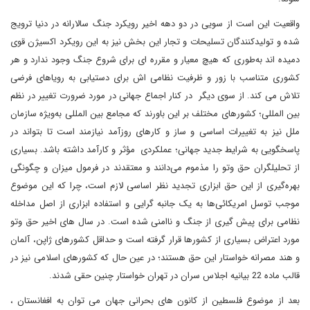
واقعیت این است از سویی در دو دهه اخیر رویکرد جنگ سالارانه در دنیا ترویج
شده و تولیدکنندگان تسلیحات و تجار این بخش نیز به این رویکرد اکسیژن قوی
دمیده اند به‌طوری که هیچ معیار و مقرره ای برای شروع جنگ وجود ندارد و هر
کشوری متناسب با زور و ظرفیت نظامی اش برای دستیابی به رویاهای فرضی
تلاش می کند. از سوی دیگر در کنار اجماع جهانی در مورد ضرورت تغییر در نظم
بین المللی؛ کشورهای مختلف بر این باورند که مجامع بین المللی به‌ویژه سازمان
ملل نیز به تغییرات اساسی و ساز و کارهای روزآمد نیازمند است تا بتواند در
پاسخگویی به شرایط جدید جهانی؛ عملکردی مؤثر و کارآمد داشته باشد. بسیاری
از تحلیلگران حق وتو را مذموم می‌دانند و معتقدند در فرمول میزان و چگونگی
بهره‌گیری از این حق ابزاری تجدید نظر اساسی لازم است، چرا که این موضوع
موجب توسل امریکائی‌ها به یک جانبه گرایی و استفاده ابزاری از اصل مداخله
نظامی برای پیش گیری از جنگ و ناامنی شده است. در سال های اخیر حق وتو
مورد اعتراض بسیاری از کشورها قرار گرفته است و حداقل کشورهای ژاپن، آلمان
و هند مصرانه خواستار این حق هستند؛ در عین حال که کشورهای اسلامی نیز در
قالب ماده 22 بیانیه اجلاس سران در تهران خواستار چنین حقی شدند.
بعد از موضوع فلسطین از کانون های بحرانی جهان می توان به افغانستان ،