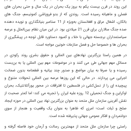
این روند در قرن بیست یکم به بروز یک بحران در یک سال و حتی بحران های
فصلی و ماهیانه رسیده است. روندی که از بدو فروپاشی کمونیسم، جنگ های
بالکان، اشغال عراق و افغانستان به‌ویژه از 11 ستامبر بنیانگذاری و نویده دهنده
صده جنگ سالاران برای قرن 21 میلادی بود. در این میان نظام بین‌الملل و عرصه
سیاستمداران برجسته جهانی با خلاء و کمبود دستاورد قابل توجه در پیشگیری از
بحران ها و خصوصا حل و فصل منازعات خونین مواجه است.
در همین راستا بزرگترین نهادهای بین المللی و حقوق بشری روند رکودی در
مسائل مهم جهانی طی می کنند و در موضوعات مهم بین المللی یا به بن‌بست
رسیده و یا صرفا به بیان مواضع و صدور چند بیانیه و قطعنامه بدون ضمانت
اجرایی می پردازند. در حالی که این روزها عرصه بین المللی تحولات متنوع و
پیچیده ای را از نسل‌کشی در فلسطین تا افتراقات در محور یورآتلانتیک، بحران
اوکراین و جنگ تحمیلی 12 روزه علیه ایران را تجربه می کند؛ اما کمتر صحبت از
نقش آفرینی سازمان ملل متحد به عنوان بزرگترین نهاد بین المللی در حوزه ایجاد
صلح و ثبات است؛ امری که ظاهرا به عنوان یک واقعیت و هنجار از سوی
دولتمردان و افکار عمومی جهانی پذیرفته شده است.
راستی چرا سازمان ملل متحد از مهمترین رسالت و آرمان خود فاصله گرفته و