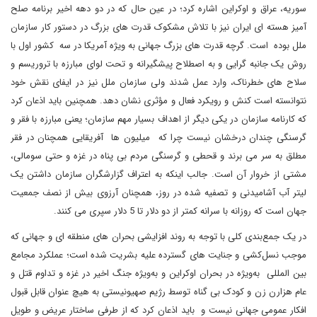
سوریه، عراق و اوکراین اشاره کرد؛ در عین حال که در دو دهه اخیر برنامه صلح
آمیز هسته ای ایران نیز با تلاش مشکوک قدرت های بزرگ در دستور کار سازمان
ملل بوده است. گرچه قدرت های بزرگ جهانی به ویژه آمریکا در سه کشور اول با
روش یک جانبه گرایی و به اصطلاح پیشگیرانه و تحت لوای مبارزه با تروریسم و
سلاح های خطرناک، وارد عمل شدند ولی سازمان ملل نیز در ایفای نقش خود
نتوانسته است کنش و رویکرد فعال و مؤثری نشان دهد. همچنین باید اذعان کرد
که کارنامه سازمان در یکی دیگر از اهداف بسیار مهم سازمان؛ یعنی مبارزه با فقر و
گرسنگی چندان درخشان نیست چرا که میلیون ها آفریقایی همچنان در فقر
مطلق به سر می برند و قحطی و گرسنگی مردم بی پناه در غزه و حتی سومالی،
مشتی از خروار آن است. جالب اینکه به اعتراف گزارشگران سازمان داشتن یک
لیتر آب آشامیدنی و تصفیه شده در روز، همچنان آرزوی بیش از نصف جمعیت
جهان است که روزانه با سرانه کمتر از دو دلار تا 5 دلار سپری می کنند.
در یک جمع‌بندی کلی با توجه به روند افزایشی بحران های منطقه ای و جهانی که
موجب نسل‌کشی و جنایت های گسترده علیه بشریت شده است؛ عملکرد مجامع
بین المللی به‌ویژه در بحران اوکراین و به‌ویژه جنگ اخیر در غزه و تداوم قتل و
عام هزارن زن و کودک بی گناه توسط رژیم صهیونیستی به هیچ عنوان قابل قبول
افکار عمومی جهانی نیست و باید اذعان کرد که از طرفی ساختار عریض و طویل