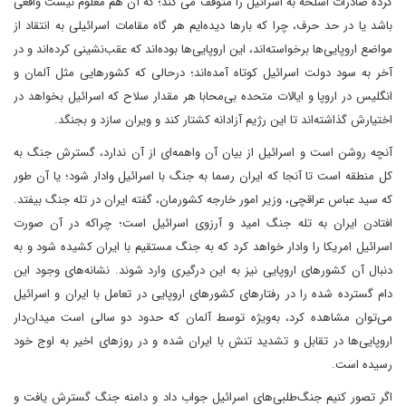
کرده صادرات اسلحه به اسرائیل را متوقف می کند؛ که آن هم معلوم نیست واقعی
باشد یا در حد حرف، چرا که بارها دیده‌ایم هر گاه مقامات اسرائیلی به انتقاد از
مواضع اروپایی‌ها برخواسته‌اند، این اروپایی‌ها بوده‌اند که عقب‌نشینی کرده‌اند و در
آخر به سود دولت اسرائیل کوتاه آمده‌اند؛ درحالی که کشورهایی مثل آلمان و
انگلیس در اروپا و ایالات متحده بی‌محابا هر مقدار سلاح که اسرائیل بخواهد در
اختیارش گذاشته‌اند تا این رژیم آزادانه کشتار کند و ویران سازد و بجنگد.
آنچه روشن است و اسرائیل از بیان آن واهمه‌ای از آن ندارد، گسترش جنگ به
کل منطقه است تا آنجا که ایران رسما به جنگ با اسرائیل وادار شود؛ یا آن طور
که سید عباس عراقچی، وزیر امور خارجه کشورمان، گفته ایران در تله جنگ بیفتد.
افتادن ایران به تله جنگ امید و آرزوی اسرائیل است؛ چراکه در آن صورت
اسرائیل امریکا را وادار خواهد کرد که به جنگ مستقیم با ایران کشیده شود و به
دنبال آن کشورهای اروپایی نیز به این درگیری وارد شوند. نشانه‌های وجود این
دام گسترده شده را در رفتارهای کشورهای اروپایی در تعامل با ایران و اسرائیل
می‌توان مشاهده کرد، به‌ویژه توسط آلمان که حدود دو سالی است میدان‌دار
اروپایی‌ها در تقابل و تشدید تنش با ایران شده و در روزهای اخیر به اوج خود
رسیده است.
اگر تصور کنیم جنگ‌طلبی‌های اسرائیل جواب داد و دامنه جنگ گسترش یافت و