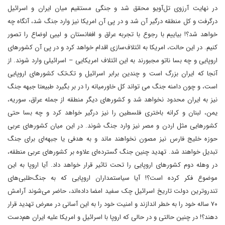
در نهایت آرزوی تل‌آویو محقق شد و جنگی مستقیم میان ایران و اسرائیل
درگرفت و کل منطقه درگیر آن شد و در پی آن امریکا نیز وارد جنگ شد، آنگاه چه
خواهد شد؟! بیاییم با رجوع با تجربه عراق و افغانستان و لیبی اوضاع را تصور
کنیم. در این حالت، امریکا به ائتلاف‌سازی اقدام خواهد کرد و در پی آن کشورهای
اروپایی و چه بسا ناتو مجبورند به این ائتلاف امریکایی – اسرائیلی وارد شوند. از
آنجا که ایران بزرگ است و چندین برابر اسرائیل و تک‌تک کشورهای اروپایی
است، و چون دامنه جنگ می تواند کل خاورمیانه را در بر بگیرد طبیعتا جبهه جنگ
نیز به ایران محدود نخواهد شد و کشورهای دیگر منطقه از جمله عراق، سوریه،
یمن، لبنان و کرانه باختری فلسطین را نیز درگیر خواهد کرد و چه بسا حتی
کشورهایی مثل اردن و مصر نیز وارد جنگ شوند. در این میان کشورهای عربی
حوزه خلیج فارس نیز مصون نخواهند ماند و به هدفی یا جبهه‌ای برای جنگ
تبدیل خواهند شد. تهدید چنین جنگ گسترده‌ای علاوه بر کشورهای عربی منطقه،
در وهله دوم کشورهای اروپایی را تحت تاثیر قرار خواهد داد. آیا اروپا به این
موضوع فکر کرده است؟! آیا سیاستمداران اروپایی که به جنگ‌طلبی‌های
تندروترین دولت تاریخ اسرائیل چک سفید امضا داده‌اند، حاضر می‌شوند آرامش
۷۰ ساله خود را به خطر اندازند و امنیت خود را به این آسانی در معرض تهدید قرار
دهند؟! در چنین حالتی و در حالی که اروپا با اسرائیل و امریکا علیه ایران هم‌دست