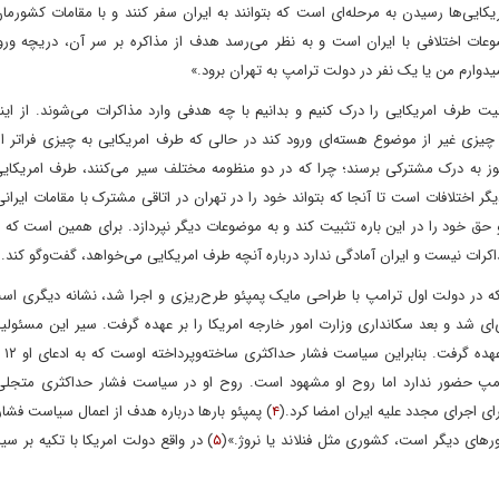
کایی‌ها رسیدن به مرحله‌ای است که بتوانند به ایران سفر کنند و با مقامات کشورما
وعات اختلافی با ایران است و به نظر می‌رسد هدف از مذاکره بر سر آن، دریچه ورو
یدوارم من یا یک نفر در دولت ترامپ به تهران برود.»
رف امریکایی را درک کنیم و بدانیم با چه هدفی وارد مذاکرات می‌شوند. از ای
 چیزی غیر از موضوع هسته‌ای ورود کند در حالی که طرف امریکایی به چیزی فراتر ا
وز به درک مشترکی برسند؛ چرا که در دو منظومه مختلف سیر می‌کنند، طرف امریکایی 
ر اختلافات است تا آنجا که بتواند خود را در تهران در اتاقی مشترک با مقامات ایرانی 
ق خود را در این باره تثبیت کند و به موضوعات دیگر نپردازد. برای همین است که قب
کرات نیست و ایران آمادگی ندارد درباره آنچه طرف امریکایی می‌خواهد، گفت‌وگو کند.(
 در دولت اول ترامپ با طراحی مایک پمپئو طرح‌ریزی و اجرا شد، نشانه دیگری است 
ی شد و بعد سکانداری وزارت امور خارجه امریکا را بر عهده گرفت. سیر این مسئولیت
می‌گوید او
رامپ حضور ندارد اما روح او مشهود است. روح او در سیاست فشار حداکثری متجلی
ای اجرای مجدد علیه ایران امضا کرد.(
۴
) پمپئو بارها درباره هدف از اعمال سیاست فشا
های دیگر است، کشوری مثل فنلاند یا نروژ.»(
۵
) در واقع دولت امریکا با تکیه بر س