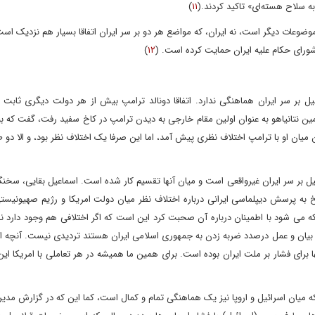
ه سلاح هسته‌ای» تاکید کردند.(
۱۱
)
موضوعات دیگر است، نه ایران، که مواضع هر دو بر سر ایران اتفاقا بسیار هم نزدیک است
 شورای حکام علیه ایران حمایت کرده است. (
۱۲
)
یل بر سر ایران هماهنگی ندارد. اتفاقا دونالد ترامپ بیش از هر دولت دیگری ثابت ک
ن نتانیاهو به عنوان اولین مقام خارجی به دیدن ترامپ در کاخ سفید رفت، گفت که ب
ان میان او با ترامپ اختلاف نظری پیش آمد، اما این صرفا یک اختلاف نظر بود، و الا دو 
رائیل بر سر ایران غیرواقعی است و میان آنها تقسیم کار شده است. اسماعیل بقایی، سخن
به پرسش دیپلماسی ایرانی درباره اختلاف نظر میان دولت امریکا و رژیم صهیونیستی
می شود با اطمینان درباره آن صحبت کرد این است که اگر اختلافی هم وجود دارد نح
ر بیان و عمل درصدد ضربه زدن به جمهوری اسلامی ایران هستند تردیدی نیست. آنچه از
رای فشار بر ملت ایران بوده است. برای همین ما همیشه در هر تعاملی با امریکا این
که میان اسرائیل و اروپا نیز یک هماهنگی تمام و کمال است، کما این که در گزارش مدی