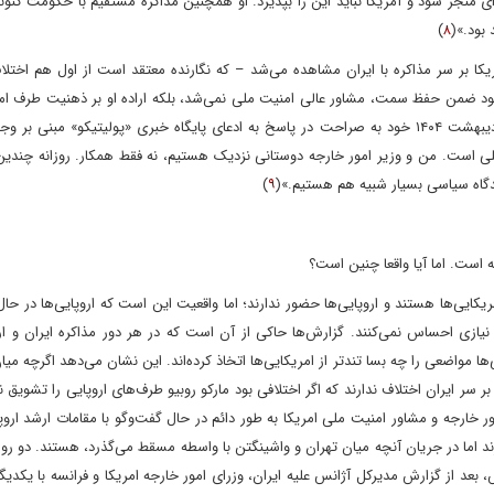
ی منجر شود و آمریکا نباید این را بپذیرد. او همچنین مذاکره مستقیم با حکومت کنونی
 بود.»(
۸
)
امریکا بر سر مذاکره با ایران مشاهده می‌شد – که نگارنده معتقد است از اول هم اختلا
بود ضمن حفظ سمت، مشاور عالی امنیت ملی نمی‌شد، بلکه اراده او بر ذهنیت طرف امر
مذاکره با ایران تسری نمی‌یافت. کما اینکه استیو ویتکاف در ۱۹ اردیبهشت ۱۴۰۴ خود به صراحت در پاسخ به ادعای پایگاه خبری «پولیتیکو» م
 جعلی است. من و وزیر امور خارجه دوستانی نزدیک هستیم، نه فقط همکار. روزانه چندین 
دگاه سیاسی بسیار شبیه هم هستیم.»(
۹
)
شته است. اما آیا واقعا چنین است؟
کایی‌ها هستند و اروپایی‌ها حضور ندارند؛ اما واقعیت این است که اروپایی‌ها در حال 
یازی احساس نمی‌کنند. گزارش‌ها حاکی از آن است که در هر دور مذاکره ایران و ار
ا مواضعی را چه بسا تندتر از امریکایی‌ها اتخاذ کرده‌اند. این نشان می‌دهد اگرچه میان
 سر ایران اختلاف ندارند که اگر اختلافی بود مارکو روبیو طرف‌های اروپایی را تشویق ن
مور خارجه و مشاور امنیت ملی امریکا به طور دائم در حال گفت‌وگو با مقامات ارشد اروپ
رند اما در جریان آنچه میان تهران و واشینگتن با واسطه مسقط می‌گذرد، هستند. دو رو
س، بعد از گزارش مدیرکل آژانس علیه ایران، وزرای امور خارجه امریکا و فرانسه با یکدیگ