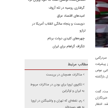
گرفتاری روسیه در تله آزوف
امیدهای اقتصاد عراق
دویست و پنجاه سالگی انقلاب آمریکا در
ترازو
چهره‌های کلیدی دولت برنام
تلگراف گراهام برای ایران
س سردرگمی
از پیشرفت
مطالب مرتبط
یکایی عوض
مذاکرات همچنان در بن‌بست
ل بازگشته
تکاپوی اروپا برای بودن در مذاکرات مربوط
به ایران و اوکراین
 است، گفت
در نشست مطبوعاتی خود با خبرنگاران
رم، نقطه‌ای که تهران و واشینگتن در اروپا
د. انتظار
به هم رسیده‌اند