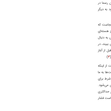
ن رسما در
د به دیگر
نجاست که
ز هسته‌ای
به دنبال
ببیند، در
ل از آغاز
)
۳
از اینکه
‌ها به ما
 با ذهن امنیتی ریاست دستگاه دیپلماسی امریکا را بر عهده گرفت. بنابراین سیاست فشار حداکثری ساخته‌وپرداخته اوست که به ادعای او ۱۲ شرط برای
 می‌شود.
ر حداکثری
یاست فشار