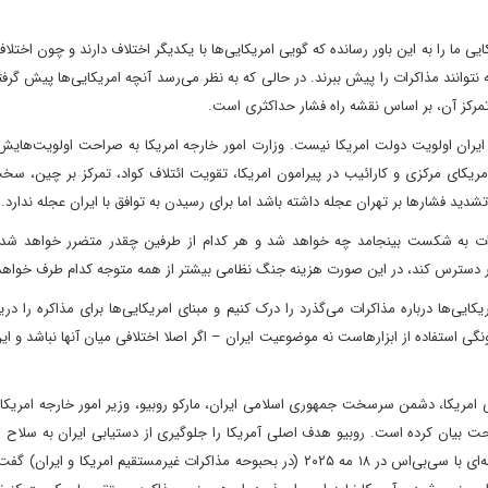
ما را به این باور رسانده که گویی امریکایی‌ها با یکدیگر اختلاف دارند و چون اختلاف
وانند مذاکرات را پیش ببرند. در حالی که به نظر می‌رسد آنچه امریکایی‌ها پیش گرفت
تمرکز آن، بر اساس نقشه راه فشار حداکثری است.
با ایران اولویت دولت امریکا نیست. وزارت امور خارجه امریکا به صراحت اولویت‌های
ریکای مرکزی و کارائیب در پیرامون امریکا، تقویت ائتلاف کواد، تمرکز بر چین، سخ
 تشدید فشارها بر تهران عجله داشته باشد اما برای رسیدن به توافق با ایران عجله ندارد.
مذاکرات به شکست بینجامد چه خواهد شد و هر کدام از طرفین چقدر متضرر خواهد 
ش در دسترس کند، در این صورت هزینه جنگ نظامی بیشتر از همه متوجه کدام طرف خواه
ی‌ها درباره مذاکرات می‌گذرد را درک کنیم و مبنای امریکایی‌ها برای مذاکره را دریاب
نگی استفاده از ابزارهاست نه موضوعیت ایران – اگر اصلا اختلافی میان آنها نباشد و ا
 امریکا، دشمن سرسخت جمهوری اسلامی ایران، مارکو روبیو، وزیر امور خارجه امریکا
ت بیان کرده است. روبیو هدف اصلی آمریکا را جلوگیری از دستیابی ایران به سلاح 
تهدید همسایگانش، به‌ویژه اسرائیل، اعلام کرده است. او در مصاحبه‌ای با سی‌بی‌اس در ۱۸ مه ۲۰۲۵ (در بحبوحه مذاکرات غیرمستقیم امری