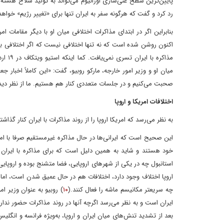
پایین‌ترین سطح غنی‌سازی اورانیوم می‌تواند به تولید سلاح هسته‌ا
رد کرد و گفت که هرگونه سفر به ایران تنها برای «تغییر رژیم» خواهد
بنابراین اگر در ابتدای مذاکرات اختلافی میان او با دیگر مقامات 
اکنون روشن شده است که نه تنها اختلافی نیست که اگر اختلافی 
میان او و وزیر امور خارجه، مارکو روبیو، گفت: «این کاملاً اخبار
صحبت می‌کنیم و در جلسات متعددی کنار هم هستیم. ما از نظر دی
اختلافات امریکا و اروپا
به نظر می‌رسد که امریکا اروپا را از روند مذاکرات با ایران کنار گذا
این صحیح است که ایرانی‌ها در حال مذاکره غیرمستقیم صرفا با امری
خود هستند و شاید به همین دلیل است که برای مذاکره با ایران ن
استانبول چه در یکی از شهرهای اروپایی، فضا متشنج بوده و اروپایی‌ه
اروپا اختلاف وجود دارد، اختلافات هم در حال عمیق شدن است، اما بر
چه سریعتر مکانیسم ماشه را فعال کنند.(
۱۰
) روبیو به عنوان وزیر ا
ایران است و به نظر می‌رسد اگرچه آنها در روند مذاکرات حضور ندا
بعد از تشدید تنش‌های میان ایران و اروپا، به‌ویژه فرانسه و انگلی