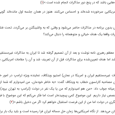
هایی باشد که در پنج دور مذاکرات انجام شده است.»(
۱
)
 امریکایی سرخورده شده‌اند و احساس می‌کنند هنوز در همان جلسه اول مانده‌اند گو
ایی بدون برنامه در مذاکرات حاضر می‌شود و وقتی که به واشینگتن بر می‌گردد، تحت فشار
رات واقعا یک هدف خیالی و متوهمانه را دنبال می‌کند؟
 معظم رهبری نامه نوشت و بعد از آن تصمیم گرفته شد تا ایران به مذاکرات غیرمستقیم 
 باشد اما هدف تعیین‌شده برای مذاکرات قبل از آن تعریف شد و آن را مقامات امریکایی
قبل از آغاز دور اول مذاکرات غیرمستقیم ایران و امریکا در عمان) استیو ویتکاف، نماینده ویژه ترامپ در امور
ر آن مصاحبه کارلسون خطاب به ویتکاف گفت: «به خاطر خودمان، من امیدوارم که شما از
ورمیانه جواب داد: «من هم امیدوارم که من یا یک نفر در دولت (ترامپ به تهران برود)
ص نیاز داریم. این موضوع کمی پیچیده‌تر است اما فکر می‌کنم که این موضوع با فر
در دولت اما من از این فرصت استقبال خواهم کرد اگر من دخیل باشم.»(
۲
)
ن می‌دهد. از نگاه امریکایی‌ها زمان حل مساله ایران فرا رسیده است و باید یک بار ب