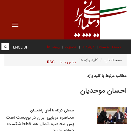
Toggle
vigation
صفحه نخست
درباره ما
عضویت
پیوند ها
ENGLISH
صفحه‌اصلی
کلید واژه ها
تماس با ما
RSS
مطالب مرتبط با کلید واژه
احسان موحدیان
سخنی کوتاه با آقای پاشینیان
محاصره دریایی ایران در بن‌بست است
پس محاصره شمال هم قطعا شکست
خواهد خورد