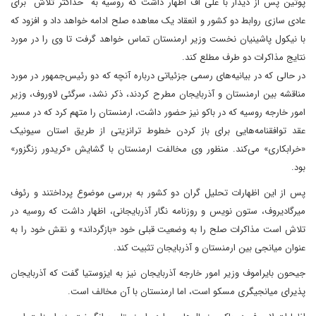
پوتین پس از دیدار با علی اف اظهار داشت که روسیه به "حداکثر تلاش" برای
عادی سازی روابط دو کشور و انعقاد یک معاهده صلح ادامه خواهد داد و افزود که
با نیکول پاشینیان نخست وزیر ارمنستان تماس خواهد گرفت تا وی را در مورد
نتایج مذاکرات دو طرف مطلع کند.
در حالی که در بیانیه‌های رسمی جزئیاتی درباره آنچه که دو رئیس‌جمهور در مورد
مناقشه بین ارمنستان و آذربایجان مطرح کردند، ذکر نشد، سرگئی لاوروف، وزیر
امور خارجه روسیه که در باکو نیز حضور داشت، ارمنستان را متهم کرد که در مسیر
عقد توافقنامه‌هایی برای باز کردن خطوط ترانزیتی از طریق استان سیونیک
«خرابکاری» می‌کند. منظور وی مخالفت ارمنستان با گشایش «کریدور زنگزور»
بود.
پس از این اظهارات تحلیل گران دو کشور به بررسی موضوع پرداختند و رئوف
میرگادیروف، ستون نویس و روزنامه نگار آذربایجانی، اظهار داشت که روسیه در
تلاش است مذاکرات صلح را به وضعیت قبلی خود «بازگرداند» و نقش خود را به
عنوان میانجی بین ارمنستان و آذربایجان تثبیت کند.
جیحون بایراموف وزیر امور خارجه آذربایجان نیز به ایزوستیا گفت که آذربایجان
پذیرای میانجیگری مسکو است، اما ارمنستان با آن مخالف است.