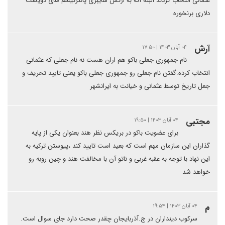
عثمانی انتخاب کردند البته اگه به ارتش سایبری پانترکیسم های دویست
دلاری برنخوره
آرش
۰۴ آبان ۱۴۰۳ | ۱۷:۵۰
نام جمهوری جعلی باکو هم اران هست نه نام جعلی که عثمانی
انتخاب کرده.گفتن نام جعلی رو جمهوری جعلی باکو یعنی تایید تحریف و
جعل تاریخ توسط عثمانی و خیانت به ایرانشهر
مجتبی
۰۴ آبان ۱۴۰۳ | ۱۹:۵۰
برای عضویت باکو در بریکس نظر هند بعنوان یکی از پایه
گذاران این سازمان مهم است که بعید است تایید کند ،پیوستن ترکیه به
این نهاد با توجه به عقبه غربی و ناتو آن با مخالفت هند و چین روبه رو
خواهد شد
م
۰۴ آبان ۱۴۰۳ | ۱۹:۵۴
سرکوب دینداران در ج.آذربایجان چقدر صحت دارد جای سوال است.