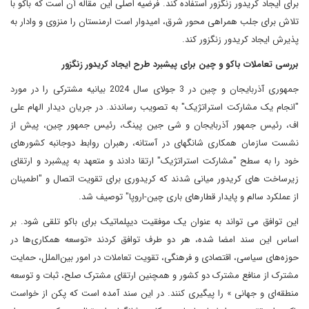
برای ایجاد کریدور زنگزور استفاده کند. فرضیه اصلی این مقاله آن است که باکو با
تلاش برای جلب همراهی محور شرق، امیدوار است ارمنستان را منزوی و وادار به
پذیرش ایجاد کریدور زنگزور کند.
بررسی تعاملات باکو و چین برای پیشبرد طرح ایجاد کریدور زنگزور
جمهوری آذربایجان و چین در 3 جولای سال 2024 بیانیه مشترکی را در مورد
"انجام یک مشارکت استراتژیک" به تصویب رساندند. در جریان دیدار الهام علی
اف، رئیس جمهور آذربایجان و شی جین پینگ، رئیس جمهور چین، پیش از
نشست سازمان همکاری شانگهای در آستانه، رهبران روابط دوجانبه کشورهای
خود را به سطح "مشارکت استراتژیک" ارتقا دادند و متعهد به پیشبرد و ارتقای
زیرساخت های کریدور میانی شدند که کریدوری برای تقویت اتصال و "اطمینان
از عملکرد سالم و پایدار قطارهای باری چین-اروپا" توصیف شد.
این توافق می تواند به عنوان یک موفقیت دیپلماتیک برای باکو تلقی شود. بر
اساس این سند امضا شده، هر دو طرف توافق کردند «توسعه همکاری‌ها در
حوزه‌های سیاسی، اقتصادی و فرهنگی، تقویت تعاملات در امور بین‌الملل، حمایت
مشترک از منافع مشترک دو کشور و همچنین ارتقای مشترک صلح، ثبات و توسعه
منطقه‌ای و جهانی » را پیگیری کنند. در این سند آمده است که پکن از خواست