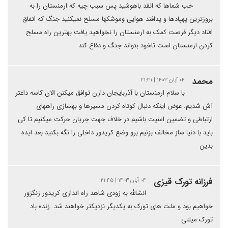
خب شماها که انقد باهوشید پس سبب چیه که ارمنستان را به
بروزترین پهپادها و پدافند هوایی وموشکها مسلح نمیکنید جنگ که اتفاق
افتاد دیگر فرصت کمک به ارمنستان را نخواهید یافت بهترین راه مسلح
کردن ارمنستان است تاخود بتواند جنگ و دفاع کند
محمد
۰۴ آبان ۱۴۰۳ | ۲۱:۳۱
با سلام ارمنستان با آذربایجان دارن توافق میکنن الان کاسه داغتر
آش شدیم. عوض اینکه دنبال کوتاه کردن مسیرها و بهسازی راههای
ارتباطی و تضمین امنیت باشیم در خلاف جهت جریان حرکت میکنیم تا کی
باید با دنیا ساز مخالف بزنیم برو وضع کریدور داخلی را نگه بکنید بعد ایده
بدین
فرزانه تورک قیزی
۰۴ آبان ۱۴۰۳ | ۲۱:۴۵
انشالله به زودی شاهد راه اندازی کریدور زنگزور
خواهیم بود و ملت های تورک به یکدیگر نزدیکتر خواهند شد. زنده باد
تورک میلتی