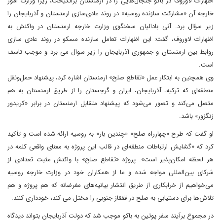
اظهارات لاوروف در باکو جنجال‌هایی را در ارمنستان برانگیخت، زیرا وزارت امور
خارجه آن «مشارکت سازنده روسیه» در روند عادی‌سازی ارمنستان و آذربایجان را
زیر سؤال برد. آنی بادالیان سخنگوی وزارت خارجه ارمنستان در واکنش به
اظهارات لاوروف، گفت: این اظهارات تعامل سازنده مسکو در روند عادی سازی
روابط بین ارمنستان و جمهوری آذربایجان را زیر سوال می برد و موجب تاسف
است.
وی همچنین به ابتکار عمل «تقاطع صلح» ارمنستان اشاره کرد، پیشنهاد حمل‌ونقل
منطقه‌ای که ترکیه، آذربایجان، ایران و گرجستان را از طریق ارمنستان به هم
متصل می‌کند و تصور می‌شود که پیشنهاد متقابل ارمنستان در برابر «کریدور
زنگزور» باشد.
او گفت که طرح «چهارراه صلح» «چندین بار» به روسیه ارائه شده است و تأکید
کرد که «گشایش ارتباطات منطقه‌ای در قالب این پروژه به معنای واقعی کلمه در
هر لحظه امکان‌پذیر است». پروژه «تقاطع صلح» با واکنش مثبت تعدادی از
شرکای بین‌المللی مواجه شده و ما از همکاران خود در وزارت خارجه روسیه
می‌خواهیم از خرابکاری از طریق انتشار بیانیه‌های مغرضانه که هم پروژه و هم
تلاش‌ها برای دستیابی به صلح در قفقاز جنوبی را مختل می کند، خودداری کنند.
در مجموع برآیند سفر پوتین به باکو موجب شد که دولت آذربایجان بتواند دیدگاه