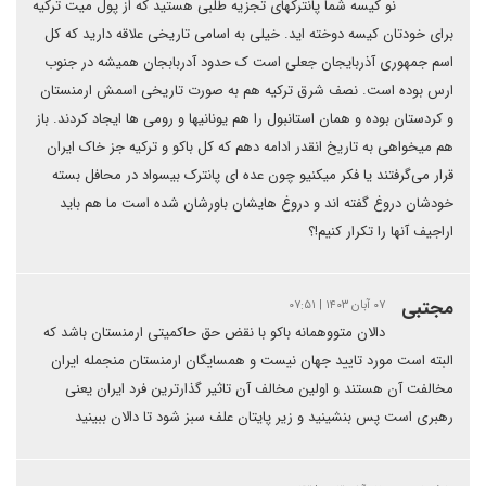
نو کیسه شما پانترکهای تجزیه طلبی هستید که از پول میت ترکیه
برای خودتان کیسه دوخته اید. خیلی به اسامی تاریخی علاقه دارید که کل
اسم جمهوری آذربایجان جعلی است ک حدود آدربابجان همیشه در جنوب
ارس بوده است. نصف شرق ترکیه هم به صورت تاریخی اسمش ارمنستان
و کردستان بوده و همان استانبول را هم یونانیها و رومی ها ایجاد کردند. باز
هم‌ میخواهی به تاریخ انقدر ادامه دهم که کل باکو و ترکیه جز خاک ایران
قرار می‌گرفتند یا فکر میکنیو چون عده ای پانترک بیسواد در محافل بسته
خودشان دروغ گفته اند و دروغ هایشان باورشان شده است ما هم‌ باید
اراجیف آنها را تکرار کنیم!؟
مجتبی
۰۷ آبان ۱۴۰۳ | ۰۷:۵۱
دالان متووهمانه باکو با نقض حق حاکمیتی ارمنستان باشد که
البته است مورد تایید جهان نیست و همسایگان ارمنستان منجمله ایران
مخالفت آن هستند و اولین مخالف آن تاثیر گذارترین فرد ایران یعنی
رهبری است پس بنشینید و زیر پایتان علف سبز شود تا دالان ببینید