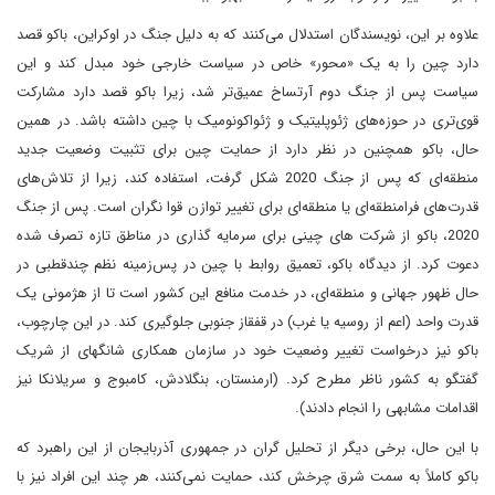
علاوه بر این، نویسندگان استدلال می‌کنند که به دلیل جنگ در اوکراین، باکو قصد
دارد چین را به یک «محور» خاص در سیاست خارجی خود مبدل کند و این
سیاست پس از جنگ دوم آرتساخ عمیق‌تر شد، زیرا باکو قصد دارد مشارکت
قوی‌تری در حوزه‌های ژئوپلیتیک و ژئواکونومیک با چین داشته باشد. در همین
حال، باکو همچنین در نظر دارد از حمایت چین برای تثبیت وضعیت جدید
منطقه‌ای که پس از جنگ 2020 شکل گرفت، استفاده کند، زیرا از تلاش‌های
قدرت‌های فرامنطقه‌ای یا منطقه‌ای برای تغییر توازن قوا نگران است. پس از جنگ
2020، باکو از شرکت های چینی برای سرمایه گذاری در مناطق تازه تصرف شده
دعوت کرد. از دیدگاه باکو، تعمیق روابط با چین در پس‌زمینه نظم چندقطبی در
حال ظهور جهانی و منطقه‌ای، در خدمت منافع این کشور است تا از هژمونی یک
قدرت واحد (اعم از روسیه یا غرب) در قفقاز جنوبی جلوگیری کند. در این چارچوب،
باکو نیز درخواست تغییر وضعیت خود در سازمان همکاری شانگهای از شریک
گفتگو به کشور ناظر مطرح کرد. (ارمنستان، بنگلادش، کامبوج و سریلانکا نیز
اقدامات مشابهی را انجام دادند).
با این حال، برخی دیگر از تحلیل گران در جمهوری آذربایجان از این راهبرد که
باکو کاملاً به سمت شرق چرخش کند، حمایت نمی‌کنند، هر چند این افراد نیز با