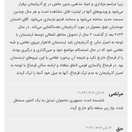
زیرا مراسم عزاداری و اعیاد مذهبی بدون مانعی در ج.آذربایجان برقرار
می‌شود و ویدیوهای آنها در اینترت قابل مشاهده است و هر سال چندین
مسجد جدید ساخته می‌شود و مساجد قدیم بازسازی می‌شود. آقای احسان
موحدیان طبق معمول در مورد آذربایجان عقده‌گشایی می‌کند. در سال
۲۰۲۳ بعد از گذشت ۲ سال از تحویل مناطق اشغالی توسط ارمنستان با
توجه به اصرار مکرر ج.آذربایجان باید ارمنستان ۱۵هزار نیروی نظامی و شبه
نظامی خود که در حال استحکام مواضع خود و مین‌گذاری و درگیری بودند
را از قره‌باغ خارج نکرد و نتیجه آن برخورد نظامی با این نیروهای ارمنستان
بود. در قره‌باغ پاکسازی قومی اتفاق نیافتاد و ارامنه ساکن قره‌باغ با توجه به
اصرار آذربایجان به عدم ترک قره‌باغ، آنها به میل خود آنجا را ترک کردند.
مرتضی
۰۴ آبان ۱۴۰۳ | ۲۰:۴۳
شایسته است جمهوری نخجوان تبدیل به یک کشور مستقل
شده .واز زیر سلطه باکو خارج گردد.
حق
۰۴ آبان ۱۴۰۳ | ۲۱:۲۶