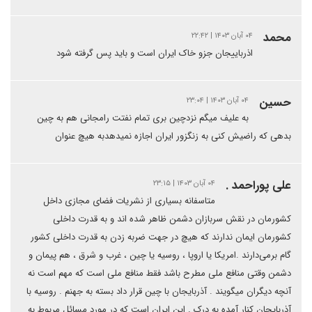
محمد
۰۴ آبان ۱۴۰۳ | ۲۲:۴۲
اذرباییجان جزو خاک ایران است و باید پس گرفته شود
حسین
۰۴ آبان ۱۴۰۳ | ۲۳:۰۴
به علیف میگم نزدچین بری تمام نفتت رامجانی هم به چین
بدهی که راضیش کنی به زنگزور ایران اجازه نمیدهدبه هیچ عنوان
علی پوراحمد .
۰۴ آبان ۱۴۰۳ | ۲۳:۱۵
متاسفانه بسیاری از نشریات فضای مجازی داخل
کشورمان در نقش سربازان دشمن ظاهر شده اند و به قدرت داخلی
کشورمان ایمان ندارند که هیچ در جهت ضربه زدن به قدرت داخلی کشور
گام برمی‌دارند .‌امریکا یا اروپا ، روسیه یا چین ، غرب و شرق ، هم پیمان و
دشمن وقتی منافع ملی مطرح باشد فقط منافع ملی است که مهم است نه
آنچه دیگران میگویند . آذربایجان با چین قرار داد بسته به جهنم . روسیه با
آذربایجان کنار آمده به درک . این ایران است که در مورد مسائل مربوط به