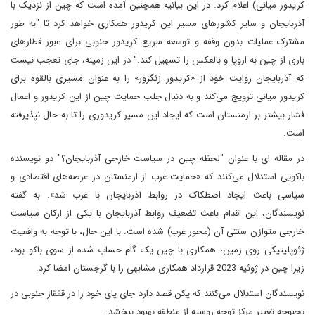
کریدور میانی) اعلام کرد. در این بیانیه همچنین آمده است که چین از نزدیک با
آذربایجان و سایر کشورهای مسیر این کریدور همکاری خواهد کرد تا "به طور
مشترک عملیات بدون وقفه و توسعه سریع کریدور جنوبی برای عبور قطارهای
باری از چین به اروپا و بالعکس را تسهیل کند." در این زمینه، جای تعجب نیست
که آذربایجان روایت خود از «کریدور زنگزور» را به عنوان مسیری بالقوه برای
کریدور میانی ترویج می‌کند و به دنبال جلب حمایت چین از این کریدور و اعمال
فشار بیشتر بر ارمنستان است که ایجاد این مسیر کریدوری را تا به حال نپذیرفته
است.
در مقاله ای با عنوان "لحظه چین در سیاست خارجی آذربایجان؟" دو نویسنده
باکویی استدلال می‌کنند که «حمایت غرب از ارمنستان در عرصه‌های اقتصادی و
سیاسی باعث ایجاد اصطکاک در روابط آذربایجان با غرب شد». به گفته
نویسندگان، این اقدام باعث تضعیف روابط آذربایجان با یکی از ارکان سیاست
خارجی متوازن سنتی آن (محور غرب) شده است. با این حال، با توجه به واقعیت
ژئوپلیتیکی روی زمین، همکاری با چین یک گام حساب شده از سوی باکو بود،
زیرا چین در ژوئیه 2023 قرارداد همکاری مشابهی را با گرجستان امضا کرد.
نویسندگان استدلال می‌کنند که پکن قصد دارد جای پای خود را در قفقاز جنوبی در
بحبوحه تغییر مرکز توجه روسیه از منطقه بهبود ببخشد.