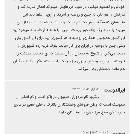
خودش و تصمیم میگیرد در مورد مرزهایش میتواند اعمال قدرت کند و
قدرتش را هم دارد نه چین و روسیه و آمریکا و اروپا . فقط باید این
متوهمان که میآیند و فرصت دم دست را با یک توهم به عقب یا از بین
میبرند را مانند یک زباله دور ریخت . چین با همه قرار داد ببند میشود برد
آن کشور همچنین همکاری روسیه با هر کشوری برد برای آن کشور ولی
وقتی چین یا روسیه در ایران پای کار میآیند بلوک غرب زده شیپورش را
دست می‌گیرد و شروع به دمیدن در آن میکند که ای کجائید مملکت را
فروختند . چون خودشان چیزی جز خیانت بلد نیستند فکر میکنند دیگران
هم مانند خودشان رفتار میکنند .
ایراندوست
۰۴ آبان ۱۴۰۳ | ۲۳:۳۲
زنگزور نام مزدوران صهیون در باکو است ونام اصلی ان
سیونیک است که وطن فروشان وخیانتکاران پانترک داخلی سعی در عادی
جلوه دادن قطع مرز ایران با ارمنستان دارند
خسرو
۰۵ آبان ۱۴۰۳ | ۱۵:۰۵