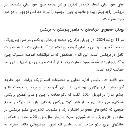
های خود برای ایجاد کریدور زنگزور و نیز برنامه های خود برای عضویت در
بریکس را به پیش ببرد و علاوه بر چین، روسیه را نیز تا حد قابل توجهی با مواضع
خود همراه کند.
رویکرد جمهوری آذربایجان به منظور پیوستن به بریکس
در 11 ژوئیه 2024، در جریان برگزاری مجمع پارلمانی بریکس در سن پترزبورگ،
صاحب گافارووا، رئیس پارلمان آذربایجان اعلام کرد آذربایجان علاقمند به عضویت
کامل در بریکس است. این اقدام، همانطور که در توافقنامه اعلامیه مشترک چین
و آذربایجان ذکر شده، مورد حمایت پکن قرار گرفت و پوتین نیز اخیرا از این امر
حمایت کرده است.
مهر قاسم اف، رئیس اداره تحلیل و تحقیقات استراتژیک وزارت امور خارجه
آذربایجان، طی برگزاری رویدادی با عنوان "آذربایجان و بریکس: فرصت ها و
چشم انداز" در آوریل 2024، گفت که باکو فعالانه با چین و سایر اعضای بریکس
همکاری می کند. وی خاطرنشان کرد: بریکس به دلیل بازار کار بزرگ و منابع
طبیعی که کشورهای عضو در اختیار دارند و عضویت کشورهای عضو بریکس در
سازمان های بزرگی مانند شورای امنیت سازمان ملل، جی 20 و سازمان همکاری
شانگهای برای باکو جذاب است. قاسم اف افزود: موضوعاتی مانند احترام به