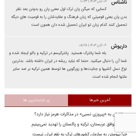
ناشناس
۰۷ آبان ۱۴۰۳ | ۱۰:۲۳
کسایی که میگن پان ترک اول معنی پان رو بدونن بعد نظر
بدن پان یعنی قومیتی که زبان فرهنگ و عقایدشان را به قومیت های دیگه
تحمیل کنند کدام زبان تو ایران تحمیل شده دان همون است
داریوش
۰۹ آبان ۱۴۰۳ | ۰۵:۲۵
بله شما پانترک هستید. پانترکیسم در ترکیه و باکو ایجاد شده و
شما آن را دنبال میکنید‌. حتما که نباید ریشه در ایران داشته باشد. بدترین
نوع نسل کشیها و جنایت‌ها و زورگویی ها توسط همین ترکیه بر ضد سایر
ملتها انجام شده است.
آخرین خبرها
پر بازدیدترین ها
چرا ایران به «پیروزی نسبی» در مذاکرات هرمز نیاز دارد؟
بقایی: توافق عربستان، ترکیه و پاکستان را تهدید نمی‌بینیم
چرا پیوستن به سازمان کشورهای ترک به نفع ایران نیست