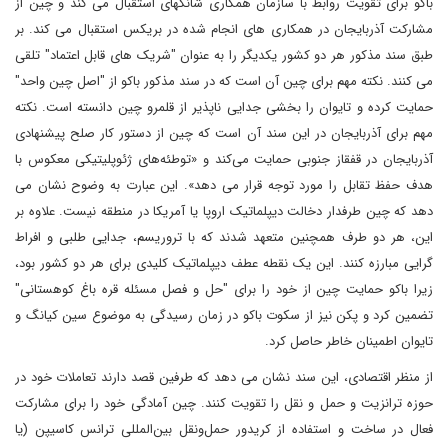
باکو برای تقویت روابط با سازمان همکاری شانگهای استقبال می کند و چین از
مشارکت آذربایجان در همکاری های انجام شده در بریکس استقبال می کند. بر
طبق سند مذکور هر دو کشور یکدیگر را به عنوان "شریک های قابل اعتماد" تلقی
می کنند. نکته مهم برای چین آن است که در سند مذکور باکو از "اصل چین واحد"
حمایت کرده و تایوان را بخشی جدایی ناپذیر از قلمرو چین دانسته است. نکته
مهم برای آذربایجان در این سند آن است که چین از دستور کار صلح پیشنهادی
آذربایجان در قفقاز جنوبی حمایت می‌کند و «توطئه‌های ژئوپلیتیکی معکوس با
هدف حفظ تقابل را مورد توجه قرار می دهد». این عبارت به وضوح نشان می
دهد که چین طرفدار دخالت دیپلماتیک اروپا یا آمریکا در منطقه نیست. علاوه بر
این، هر دو طرف همچنین متعهد شدند که با تروریسم، جدایی طلبی و افراط
گرایی مبارزه کنند. این یک نقطه عطف دیپلماتیک کلیدی برای هر دو کشور بود،
زیرا باکو حمایت چین از خود را برای "حل و فصل مسئله قره باغ کوهستانی"
تضمین کرد و پکن نیز از سکوت باکو در زمان رسیدگی به موضوع سین کیانگ و
تایوان اطمینان خاطر حاصل کرد.
از منظر اقتصادی، این سند نشان می دهد که طرفین قصد دارند تعاملات خود در
حوزه ترانزیت و حمل و نقل را تقویت کنند. چین آمادگی خود را برای مشارکت
فعال در ساخت و استفاده از کریدور حمل‌ونقل بین‌المللی ترانس کاسیپن (یا