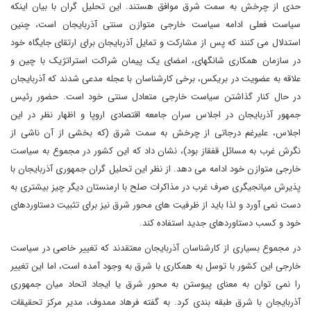
حدی از چرخش به سمت شرق موافق هستند. این تحلیل گران با بیان اینکه
سیاست فعلی ادامه سیاست خارجی متوازن سنتی آذربایجان است، چنین
استدلال می کنند که پس از مشارکت و تمایل آذربایجان برای ارتقای جایگاه خود
در سازمان همکاری شانگهای، امضای یک پیمان شراکت استراتژیک با چین و
علاقه به عضویت در بریکس، برخی کارشناسان با عجله مدعی شدند که آذربایجان
در حال کنار گذاشتن سیاست خارجی متعادل سنتی خود است. حضور رئیس
جمهور آذربایجان در اجلاس سران جامعه اقتصادی اروپا و اظهار نظر در این
اجلاس، علیرغم درجاتی از چرخش به سمت شرق (که بخشی از آن ناشی از
نگرش غرب به مسائل قفقاز بود)، نشان داد که این کشور در مجموع به سیاست
خارجی متوازن خود ادامه می دهد. از نظر این تحلیل گران جمهوری آذربایجان با
پذیرش میانجیگری صرف غرب در مذاکرات صلح با ارمنستان دیگر چیز بیشتری به
دست نمی آورد و لذا باید از ظرفیت های محور شرق نیز برای تثبیت دستاوردهای
خود و کسب دستاوردهای جدید استفاده کند.
در مجموع بسیاری از کارشناسان آذربایجان معتقدند که تغییر خاصی در سیاست
خارجی این کشور با توسل به همکاری با شرق به وجود آمده است، اما این تغییر
را نمی توان به معنای پیوستن به محور شرق یا ایجاد اتحاد میان جمهوری
آذربایجان با شرق طبقه بندی کرد. به گفته فرهاد ممدوف، مدیر مرکز تحقیقات