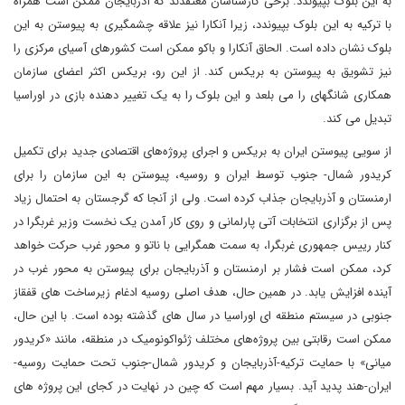
به این بلوک بپیوندد. برخی کارشناسان معتقدند که آذربایجان ممکن است همراه
با ترکیه به این بلوک بپیوندد، زیرا آنکارا نیز علاقه چشمگیری به پیوستن به این
بلوک نشان داده است. الحاق آنکارا و باکو ممکن است کشورهای آسیای مرکزی را
نیز تشویق به پیوستن به بریکس کند. از این رو، بریکس اکثر اعضای سازمان
همکاری شانگهای را می بلعد و این بلوک را به یک تغییر دهنده بازی در اوراسیا
تبدیل می کند.
از سویی پیوستن ایران به بریکس و اجرای پروژه‌های اقتصادی جدید برای تکمیل
کریدور شمال- جنوب توسط ایران و روسیه، پیوستن به این سازمان را برای
ارمنستان و آذربایجان جذاب کرده است. ولی از آنجا که گرجستان به احتمال زیاد
پس از برگزاری انتخابات آتی پارلمانی و روی کار آمدن یک نخست وزیر غربگرا در
کنار رییس جمهوری غربگرا، به سمت همگرایی با ناتو و محور غرب حرکت خواهد
کرد، ممکن است فشار بر ارمنستان و آذربایجان برای پیوستن به محور غرب در
آینده افزایش یابد. در همین حال، هدف اصلی روسیه ادغام زیرساخت های قفقاز
جنوبی در سیستم منطقه ای اوراسیا در سال های گذشته بوده است. با این حال،
ممکن است رقابتی بین پروژه‌های مختلف ژئواکونومیک در منطقه، مانند «کریدور
میانی» با حمایت ترکیه-آذربایجان و کریدور شمال-جنوب تحت حمایت روسیه-
ایران-هند پدید آید. بسیار مهم است که چین در نهایت در کجای این پروژه های