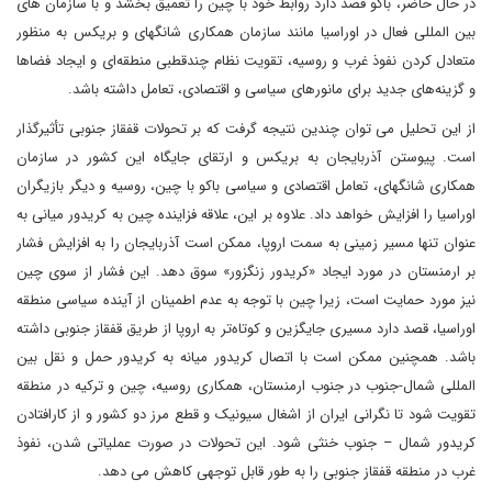
در حال حاضر، باکو قصد دارد روابط خود با چین را تعمیق بخشد و با سازمان های
بین المللی فعال در اوراسیا مانند سازمان همکاری شانگهای و بریکس به منظور
متعادل کردن نفوذ غرب و روسیه، تقویت نظام چندقطبی منطقه‌ای و ایجاد فضاها
و گزینه‌های جدید برای مانورهای سیاسی و اقتصادی، تعامل داشته باشد.
از این تحلیل می توان چندین نتیجه گرفت که بر تحولات قفقاز جنوبی تأثیرگذار
است. پیوستن آذربایجان به بریکس و ارتقای جایگاه این کشور در سازمان
همکاری شانگهای، تعامل اقتصادی و سیاسی باکو با چین، روسیه و دیگر بازیگران
اوراسیا را افزایش خواهد داد. علاوه بر این، علاقه فزاینده چین به کریدور میانی به
عنوان تنها مسیر زمینی به سمت اروپا، ممکن است آذربایجان را به افزایش فشار
بر ارمنستان در مورد ایجاد «کریدور زنگزور» سوق دهد. این فشار از سوی چین
نیز مورد حمایت است، زیرا چین با توجه به عدم اطمینان از آینده سیاسی منطقه
اوراسیا، قصد دارد مسیری جایگزین و کوتاه‌تر به اروپا از طریق قفقاز جنوبی داشته
باشد. همچنین ممکن است با اتصال کریدور میانه به کریدور حمل و نقل بین
المللی شمال-جنوب در جنوب ارمنستان، همکاری روسیه، چین و ترکیه در منطقه
تقویت شود تا نگرانی ایران از اشغال سیونیک و قطع مرز دو کشور و از کارافتادن
کریدور شمال – جنوب خنثی شود. این تحولات در صورت عملیاتی شدن، نفوذ
غرب در منطقه قفقاز جنوبی را به طور قابل توجهی کاهش می دهد.