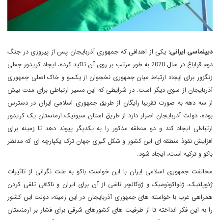
دیپلماسی ایرانی:
یکی از اهدافی که جمهوری آذربایجان پس از پیروزی در جنگ
دوم قراباغ در سال 2020 به طور مرتب بر روی آن تاکید کرده، ایجاد کریدور جعلی
زنگزور برای ایجاد ارتباط میان جمهوری نخجوان از یکسو و خاک اصلی جمهوری
آذربایجان از سوی دیگر است. در شرایطی که این مسیر ارتباطی برای مدت بیش
از سه دهه به صورت تقریبا رایگان از طریق جمهوری اسلامی ایران در دسترس
بوده، دولت آذربایجان اصرار دارد از طریق استان سیونیک ارمنستان یک کریدور
ارتباطی ایجاد کند و دو منطقه مذکور را به یکدیگر پیوند دهد تا زمینه برای
افزایش نفوذ منطقه ای این کشور و شکل گیری جهان ترک یکپارچه ای که مدنظر
باکو و ترکیه است، ایجاد شود.
مخالفت جمهوری اسلامی ایران با این خواست باکو به علت نگرانی از تاثیرات
ژئوپلتیک، ژئواکونومیک و ژوکالچر ناشی از آن برای ایران و ناکافی تلقی کردن
همراهی غرب با خواسته های جمهوری آذربایجان در این زمینه، دولت این کشور
را به این فکر انداخته تا از ظرفیت های کشورهای شرقی برای فشار بر ارمنستان