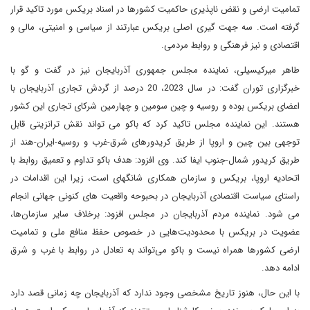
تمامیت ارضی و نقض ناپذیری حاکمیت کشورها در اسناد بریکس مورد تاکید قرار
گرفته است. سه جهت گیری اصلی بریکس عبارتند از سیاسی و امنیتی، مالی و
اقتصادی و نیز فرهنگی و روابط مردمی.
طاهر میرکیسیلی، نماینده مجلس جمهوری آذربایجان نیز در گفت و گو با
خبرگزاری توران گفت: در سال 2023، 20 درصد از گردش تجاری آذربایجان با
اعضای بریکس بوده و روسیه و چین سومین و چهارمین شرکای تجاری این کشور
هستند. این نماینده مجلس تاکید کرد که باکو می تواند نقش ترانزیتی قابل
توجهی بین چین و اروپا از طریق کریدورهای شرق-غرب و روسیه-ایران-هند از
طریق کریدور شمال-جنوب ایفا کند. وی افزود: هدف باکو تداوم و تعمیق روابط با
اتحادیه اروپا، بریکس و سازمان همکاری شانگهای است، زیرا این اقدامات در
راستای سیاست اقتصادی آذربایجان در بحبوحه واقعیت های کنونی جهانی انجام
می شود. نماینده مردم آذربایجان در مجلس افزود: برخلاف سایر سازمان‌ها،
عضویت در بریکس با محدودیت‌هایی در خصوص حفظ منافع ملی و تمامیت
ارضی کشورها همراه نیست و باکو می‌تواند به تعادل در روابط با غرب و شرق
ادامه دهد.
با این حال، هنوز تاریخ مشخصی وجود ندارد که آذربایجان چه زمانی قصد دارد