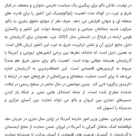
در نهایت، تلاش باکو برای پیگیری یک سیاست خارجی متوازن و منعطف در قبال
شرق و غرب، در کوتاه مدت اهمیت ژئواکونومیک این کشور را برای قدرت های
منطقه ای و جهانی افزایش می دهد. صرف نظر از سوابق حقوق بشری بد باکو،
سرکوب شدید مخالفان سیاسی و دینداران توسط دولت این کشور و پاکسازی
قومی ارامنه در قراباغ در تابستان سال 2023، غرب همچنان برای آذربایجان به
دلیل منابع انرژی آن و نقش ترانزیت شرق به غرب این کشور ارزش قائل است.
به همین دلیل است که اختلاف نظرها بین برخی کشورهای اروپایی و آمریکا با
آذربایجان همیشه موقتی بوده است. اهمیت باکو برای محور شرق هم عمدتاً
مربوط به کریدورهای اقتصادی است. این انعطاف‌پذیری به آذربایجان اجازه
می‌دهد تا برای کسب حمایت منطقه‌ای و بین‌المللی از طرح‌های خود در ارتباط با
«کریدور زنگزور» لابی کند. چنین مواضعی در حال حاضر در سطح رسمی در ایالات
متحده مطرح شده است، از جمله استدلال هایی مبنی بر اینکه باز کردن
مسیرهای تجاری بین ایروان و باکو می تواند تجارت بین آسیای مرکزی و
مدیترانه را تسهیل کند.
جیمز اوبراین، معاون وزیر امور خارجه آمریکا در ژوئن سال جاری در جریان عقد
توافقنامه کمک متقابل گمرکی با آمریکا در ایروان ضمن حمایت از صلح ارمنستان
با آذربایجان از گسترش فرصت های اقتصادی از آسیای مرکزی تا مدیترانه حمایت