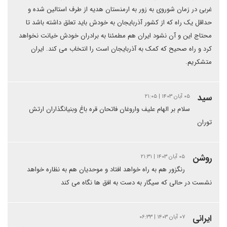
غربی در زمان شوروی به زور به ارمنستان هدیه از طرف استالین شده و
حداقل یک راه که از کشور آذربایجان به خودش باید تعلق داشته باشد تا
محتاج این و آن نشود ایران هم مطمئنا به برادران خودش خیانت نخواهد
کرد و راه صحیح که کمک به آذربایجان است را انتخاب می کند. ایران
متشکریم.
سید
۰۵ آبان ۱۴۰۳ | ۲۱:۰۵
سلام بر الهام علیف واروغان فاتحان قره باغ وبنیانگذاران ارتش
توران
روشن
۰۵ آبان ۱۴۰۳ | ۲۱:۳۱
رنگزور هم به راه خواهد افتاد و موحدیان هم به نظاره خواهد
نشست در حالی که سیگار به دست به افق ها نگاه می کند
ایرانی
۰۷ آبان ۱۴۰۳ | ۰۶:۳۳