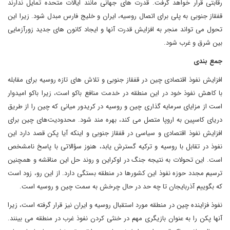
رقابتی قرار خواهد گرفت. قدرت های جهانی مانند ایالات متحده تمایل ندارند
قفقاز جنوبی به پلی برای اتصال روسیه، ایران و خلیج فارس مبدل شود. زیرا این
تحول می تواند منجر به افزایش قدرت آنها و ایجاد کانون های جدید زورآزمایی
بین شرق و غرب شود.
جمع بندی
افزایش نفوذ اقتصادی چین در قفقاز جنوبی و تلاش های تازه روسیه برای مقابله
با کاهش نفوذ خود در این منطقه در خدمت منافع باکو است، زیرا باکو امیدوار
است از مزایای سرمایه گذاری چین و روسیه در کریدور میانی که چین را از طریق
دریای کاسپین به اروپا متصل می کند، بهره مند شود. محدودیت‌های چین برای
افزایش نفوذ اقتصادی و سیاسی در قفقاز جنوبی و اینکه آیا پکن قصد دارد این
نفوذ در تقابل با روسیه و ترکیه گسترش یابد، هنوز سؤالاتی با پاسخ نامشخص
است. این تحولات به نتیجه جنگ در اوکراین و روند حل این مناقشه و همچنین
ترسیم مجدد حوزه نفوذ این کشورها در منطقه بستگی دارد. از این رو، زود است
که بگوییم آذربایجان تا چه حد در حال چرخش به سمت چین و روسیه است.
نفوذ فزاینده چین در منطقه مورد استقبال روسیه و ایران نیز قرار گرفته است، زیرا
آنها پکن را به عنوان بازیگری مهم در خنثی کردن نفوذ غرب در منطقه می بینند.