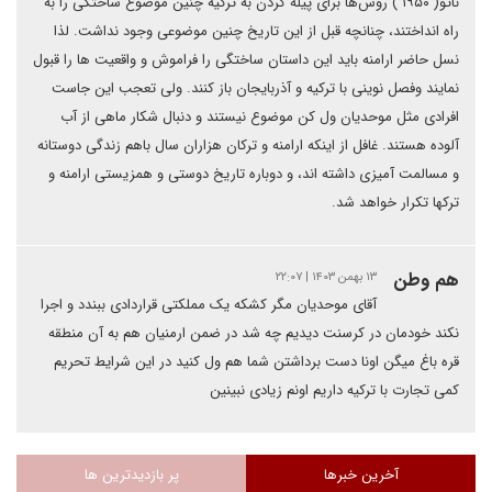
ناتو( ۱۹۵۰ ) روس‌ها برای پیله کردن به ترکیه چنین موضوع ساختگی را به
راه انداختند، چنانچه قبل از این تاریخ چنین موضوعی وجود نداشت. لذا
نسل حاضر ارامنه باید این داستان ساختگی را فراموش و واقعیت ها را قبول
نمایند وفصل نوینی با ترکیه و آذربایجان باز کنند. ولی تعجب این جاست
افرادی مثل موحدیان ول کن موضوع نیستند و دنبال شکار ماهی از آب
آلوده هستند. غافل از اینکه ارامنه و ترکان هزاران سال باهم زندگی دوستانه
و مسالمت آمیزی داشته اند، و دوباره تاریخ دوستی و همزیستی ارامنه و
ترکها تکرار خواهد شد.
هم وطن
۱۳ بهمن ۱۴۰۳ | ۲۲:۰۷
آقای موحدیان مگر کشکه یک مملکتی قراردادی ببندد و اجرا
نکند خودمان در کرسنت دیدیم چه شد در ضمن ارمنیان هم به آن منطقه
قره باغ میگن اونا دست برداشتن شما هم ول کنید در این شرایط تحریم
کمی تجارت با ترکیه داریم اونم زیادی نبینین
آخرین خبرها
پر بازدیدترین ها