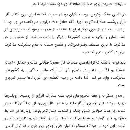
بازار‌های جدیدی برای صادرات منابع گازی خود دست پیدا کنند.
در ابتدای جنگ اوکراین، روسیه نگران بود در صورت اتکا به ایران برای انتقال گاز،
بازار ارزشمند صادرات گاز به اروپا را که معادل ۴۰۰ میلیون مترمکعب در روز بود را
از دست بدهد و از سوی دیگر ایران با استفاده از خلاء به وجود آمده بازار‌های گاز
هند، عمان و ترکیه و برخی کشور‌های دیگر را تصاحب کند. از همین رو در
مذاکرات با ایران منعطف رفتار نمی‌کرد و همین مساله به عدم پیشرفت مذاکرات
میان دو کشور منجر شده بود.
باید توجه داشت که قرارداد‌های صادرات گاز معمولا طولانی مدت و حداقل ۱۰ ساله
هستند و لذا بی دقتی در تنظیم آنها خسارات مادی سنگینی به کشور‌های
صادرکننده وارد می‌کند؛ لذا دقت در زمینه تنظیم این قرارداد‌ها بسیار ضروری
است.
از سوی دیگر به واسطه تحریم‌های غرب علیه صادرات انرژی از روسیه، اروپایی‌ها
نیز به واردات قبل توجهی از گاز مایع یا همان «ال‌ان‌جی» از مبدا آمریکا مجبور
شدند. به علت طولانی شدن جنگ و تشدید فشار تحریم‌ها، روس‌ها در شرایط
دشواری قرار گرفتند و به طرح ایده ایجاد لوله از بستر دریای کاسپین مجبور
شدند. این درحالی بود که مسکو نه توان فنی اجرای این طرح و نه توان تامین