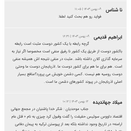
نا شناس
۰۹ بهمن ۱۴۰۳ | ۱۱:۰۵
فواید رو هم بحث کنید لطفا.
ابراهیم قدیمی
۰۹ بهمن ۱۴۰۳ | ۱۶:۳۱
گرچه رابطه با یک کشور دوست مثبت است رابطه
باکشور دوست از طریق یک کشور نا رفیق منفی است مخصوصا اگر نیاز به
سرمایه گذاری کلان داشته باشد۔مثبت در منفی نتیجه اش همیشه منفی
است۔هم برای ما هم برای کشور دوست ما۔اذربایجان دوست ما وحتی
دوست روسیه هم نیست۔کسی دشمن خویش می پرورد؟منافع بسیار
اصلی اذربایجان در پیوند کشورهای دشمن ما است۔
میلاد جهاندیده
۱۲ بهمن ۱۴۰۳ | ۱۰:۱۲
جناب موحدیان : شکر خدا پاشنیان در مجمع جهانی
اقتصاد داووس سوئیس حقیقت را گفت وقبول کرد چیزی به نام « قتل عام
ارامنه» در تاریخ وجود نداشته بلکه بعد از پیوستن ترکیه به پیمان دفاعی