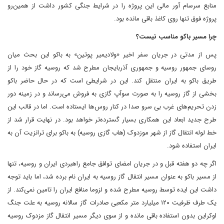
منابع سرسام آور مالی این پروژه را در شرایط جنگی کشور داشت از همین‌رو
پروژه فوق تنها روی کاغذ باقی مانده بود.
چرا مسیر باکو مناسب نیست؟
پس از مدتی در جریان سفر اخیر «ولادیمیر پوتین» به باکو این بحث میان
روسای جمهور روسیه و جمهوری آذربایجان مطرح شد که روسیه گاز خود را از
طریق باکو به ایران منتقل کند. این در شرایطی است که در حال حاضر باکو
بخشی از گاز روسیه را به صورت سوآپ گازی به فروش می‌رساند و در زمینه دور
زدن تحریم‌های غرب بی سرو صدا در کنار روس‌ها ایستاده است. اما در قالب این
طرح جدید ابعاد این همکاری بسیار گسترده‌تر خواهد بود. در نهایت قرار شد از
خط لوله انتقال گاز از شهر موزدوک (هاب گازی روسیه) به باکو برای ترانزیت آن به
ایران استفاده شود.
اگر چه دو هفته قبل و در جریان امضای توافق جامع راهبردی ایران و روسیه، تنها
از مسیر باکو به عنوان مسیر انتقال گاز روسیه به ایران نام برده شد، اما باید توجه
داشت این ایده توسط روسیه مطرح شده و لزوما منافع ایران را تامین نمی‌کند. از
یک طرف ظرفیت ۱۲۰ میلیارد متر مکعبی صادرات گاز سالانه روسیه به علت جنگ
اوکراین بدون استفاده باقی مانده و از سوی دیگر مسیر انتقال گاز مزدوک روسیه