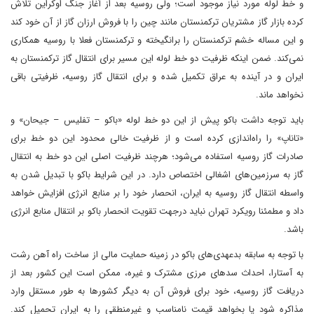
و خط لوله مورد نیاز موجود است؛ ولی روسیه بعد از آغاز جنگ اوکراین تلاش
کرده بازار گاز مشتریان ترکمنستان مانند چین را با فروش ارزان گاز از آن خود کند
و این مساله خشم ترکمنستان را برانگیخته و ترکمنستان فعلا با روسیه همکاری
نمی‌کند. ضمن اینکه ظرفیت دو خط لوله این مسیر برای انتقال گاز ترکمنستان به
ایران و در آینده به عراق تکمیل شده و برای انتقال گاز روسیه، ظرفیتی باقی
نخواهد ماند.
باید توجه داشت باکو پیش از این دو خط لوله «باکو – تفلیس – جیحان» و
«تاناپ» را راه‌اندازی کرده است و از ظرفیت خالی محدود این دو خط برای
صادرات گاز روسیه استفاده می‌شود؛ هرچند ظرفیت اصلی این دو خط به انتقال
گاز به سرزمین‌های اشغالی اختصاص دارد. در این شرایط باکو با تبدیل شدن به
واسطه انتقال گاز روسیه به ایران، انحصار خود را بر منابع انرژی افزایش خواهد
داد و مطمئنا رویکرد تهران نباید درجهت تقویت انحصار باکو بر انتقال منابع انرژی
باشد.
با توجه به سابقه بدعهدی‌های باکو در زمینه حمایت مالی از ساخت راه آهن رشت
به آستارا، احداث سد‌های مرزی مشترک و غیره، ممکن است این کشور بعد از
دریافت گاز روسیه، خود برای فروش آن به دیگر کشور‌ها به طور مستقل وارد
مذاکره شود یا بخواهد قیمت نامناسب و غیرمنطقی را به ایران تحمیل کند.