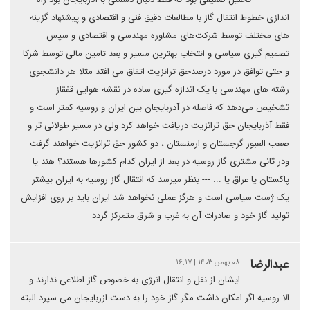
اندازی خطوط انتقال گاز با مطالعات دقیق فنی و اقتصادی و پیشنهاد گزینه
های مختلف توسط شرکت‌های مشاوره مهندسی و اقتصادی و سپس
تصمیم گیری سیاسی و انتخاب بهترین مسیر و بعد تامین مالی توسط شرکا
و حتی توافق در مورد درصدحق ترانزیت اتفاق می افتد مثلا هر دانشجوی
رشته های مهندسی با یک اندازه گیری ساده در نقشه هوایی قفقاز
تشخیص می‌دهد که فاصله در آذربایجان بین ایران و روسیه کمتر است و
فقط آذربایجان حق ترانزیت دریافت خواهد کرد ولی در مسیر طولانی تر و
صعب العبور گرجستان و ارمنستان ، دو کشور حق ترانزیت خواهند گرفت
ودر ثانی مشتری گاز روسیه در بعد از ایران کدام کشورها هستند؟ هند یا
پاکستان یا عراق یا ... --- بنظر میرسد که انتقال گاز روسیه به ایران بیشتر
یک ژست سیاسی است و هرگز عملی نخواهد شد ایران باید بر روی افزایش
تولید گاز خود و صادرات آن به غرب و شرق متمرکز گردد
عبدالرضا
۰۸ بهمن ۱۴۰۳ | ۱۶:۱۷
ایشان از نقل و انتقال انرژی به خصوص گاز اطلاعی ندارند و
الا روسیه اگر امکان داشت مگر گاز خود را به دست ازربایجان می سپرد البته