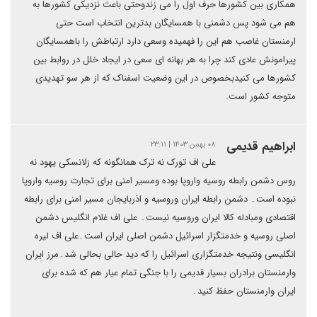
همکاری بین کشورها حرف اول را می زندوحتی باعث نزدیکی کشورها به
هم می شود پس دشمنی با همسایگان بدترین انتخاب است حتی
ارمنستان غاصب هم این را فهمیده وسعی دارد ارتباطش را باهمسایگان
پیرامونش عادی کند چرا به هر بهانه ای سعی در ایجاد خلل در روابط بین
کشورها می کنیدبخصوص در این وضعیت اسفناک که از هر سو تهدیدی
متوجه کشور است.
ابراهیم قدیمی
۰۸ بهمن ۱۴۰۳ | ۲۳:۱۱
علی اف تورک نه ترک همانگونه که زلانسکی یهود نه
روس دشمن رابطه روسیه واروپا بوده ومسیر امنی برای تجارت روسیه واروپا
نبوده است۔ دشمن رابطه ایران وروسیه و اذربایجان مسیر امنی برای رابطه
اقتصادی ومبادله کالا ایران وروسیه نیست۔ علی اف غلام انگلیس دشمن
اصلی روسیه و خدمتگزار اسرائیل دشمن اصلی ایران است۔علی اف لیره
انگلیسی ونتیجه خدمتگزاری اسرائیل را که دید حالی بحالی شد۔مرز ایران
وارمنستان برادران بسیار قدیمی را با جنگی تمام عیار هم که شده برای
ایران وارمنستان حفظ کنید۔