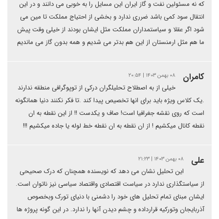
که نه مسئولین نفت و گاز ایران این مسایل را به خوبی می دانند و در این
انتقال سود کمی باشد ضرری ندارد و بخشی از احتیاج مملکت تا مین می
شود اگر عقلا و سیاستمداران مملکت مثل ایشان بودند از خیلی وقت پیش
ما هم مثل ارمنستان از این هم بدتر می شدیم و همه بدون گاز می ماندیم
کامران
۰۸ بهمن ۱۴۰۳ | ۲۰:۵۴
خیلی از به اصطلاح تحلیلگران درکی از توپوگرافی منطقه ندارند
‌.یک کلاس ویژه باید برای انها تخصیص پیدا کند .تا فکر نکنند دنیا همانگونه
است که روی نقشه جغرافیا است! صاف و یکدست !! از این نقطه به ان
نقطه کانال میکشیم ! از ان نقطه به ان نقطه خط لوله یا جاده میکشیم !!!
علی
۰۸ بهمن ۱۴۰۳ | ۲۱:۲۳
این تحلیل نشان می دهد که نویسنده همچنان که درک صحیحی
از سیاستگذاری ندارد در سیاست اقتصادی واقتصاد سیاسی نیز ناتوان است.
ایشان مبنای تمام تحلیل های خود را دشمنی با دنیای تورک وبخصوص
آذربایجان وتورکیه قرارداده و چشم دیدن آنها را ندارد. در این گونه پروژه ها