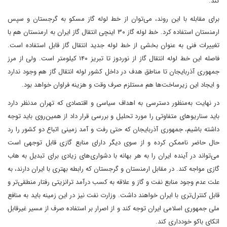
کند.
برای مقابله با این روند، می‌توان از خط لوله گاز مسکو به گرجستان و سپس
ارمنستان استفاده کرد. خط لوله گاز ۳۰ اینچی انتقال گاز ایران به ارمنستان هم با
تغییرات فنی به عنوان بخشی از خط لوله جدید انتقال گاز قابل استفاده است.
فاصله این خط لوله انتقال گاز از نوردوز تا تبریز ۱۴۰ کیلومتر است. ولی از مرز
جمهوری آذربایجان تا مناطق هدف در داخل کشور لوله انتقال گاز هم وجود ندارد
و ایجاد این زیرساخت‌ها هم مستلزم صرف وقت و هزینه فراوان خواهد بود.
در نهایت به‌منظور دسترسی به اهداف سیاسی و اقتصادی که تهران مدنظر دارد
باید سناریو‌های متفاوتی را مورد تحلیل و بررسی قرار داد از همین‌روی باید توجه
داشته باشیم، جمهوری آذربایجان که حتی رفت و آمد زمینی اتباع دو کشور را رد
حال حاضر ناممکن کرده و از سوی دیگر دارای منابع گازی قابل توجهی است
می‌تواند در آینده ایران را به هر بهانه با دشواری‌های زیادی برای تبدیل به هاب
گازی مواجه کند. در مقابل ارمنستان و گرجستان که رابطه بهتری با ایران دارند، به
علت عدم وجود منابع نفت و گاز و علاقه به کسب درآمد ترانزیتی رفتار منطقی‌تر و
قابل کنترل‌تری با ایران خواهند داشت. وزارت نفت نیز در این زمینه باید به منافع
ملی جمهوری اسلامی ایران توجه کند و از اصرار بر استفاده صرف از مسیر غیرقابل
اتکای باکو خودداری کند.