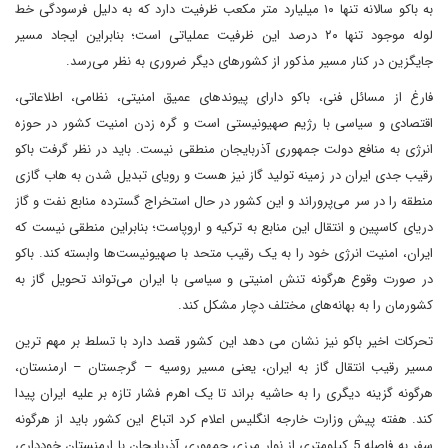
به باکو سالانه تنها ۱۰ میلیارد متر مکعب ظرفیت دارد که به دلیل فرسودگی خط
لوله موجود تنها ۲۰ درصد این ظرفیت عملیاتی است؛ بنابراین ایجاد مسیر
جایگزین در کنار مسیر مذکور از کشور‌های دیگر ضروری به نظر می‌رسد.
فارغ از مسائل فنی، باکو دارای پیوند‌های عمیق امنیتی، نظامی، اطلاعاتی،
اقتصادی و سیاسی با رژیم صهیونیستی است و گره زدن امنیت کشور در حوزه
انرژی به منافع دولت جمهوری آذربایجان منطقی نیست. باید در نظر گرفت باکو
رقیب جدی ایران در زمینه تولید گاز نیز هست و رویای تبدیل شدن به هاب گازی
منطقه را در سر می‌پروراند و این کشور در حال استخراج گسترده منابع نفت و گاز
دریای کاسپین و انتقال این منابع به ترکیه و اروپاست؛ بنابراین منطقی نیست که
ایران، امنیت انرژی خود را به یک رقیب متحد با صهیونیست‌ها وابسته کند. باکو
در صورت وقوع هرگونه تنش امنیتی و سیاسی با ایران می‌تواند تحویل گاز به
کشورمان را به بهانه‌های مختلف دچار مشکل کند.
تحرکات اخیر باکو نیز نشان می دهد این کشور قصد دارد با تسلط بر مهم ترین
مسیر رقیب انتقال گاز به ایران، یعنی مسیر روسیه – گرجستان – ارمنستان،
هرگونه گزینه دیگری را به حاشیه براند تا یک اهرم فشار تازه بر علیه ایران پیدا
کند. هفته پیش وزارت خارجه انگلیس اعلام کرد اتباع این کشور باید از هرگونه
سفر به فاصله 5 کیلومتری از نوار مرزی جمهوری آذربایجان با ارمنستان خودداری