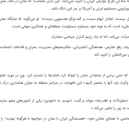
ه سادگی طرح عوارض ایران را تایید نمی‌کنند. این بدان معناست که عمان در خلاء عمل 
یارویی مستقیم ایران و آمریکا بر سر این تنگه باشد.
ال نیست، تعادل ابهام نیست و گفت‌وگو همسویی نیست». او می‌گوید که جایگاه عمان 
ن‌المللی» است که به نوبه خود مستلزم مسئولیت منطقه‌ای و همکاری جهانی است.
ن حرکت می‌کند، اما نه یک رژیم کنترل سیاسی مشترک.
یبات رفع تعارض، هماهنگی کشتیرانی، مکانیسم‌های مدیریت بحران و اقدامات اعتماد
ین‌المللی را تایید کند.
یدی که حتی برخی از منتقدان عمان را شوکه کرد، فشارها را تشدید کرد. وی در مورد نق
 وگرنه باید آنها را منفجر کنیم.» این اظهارات در سراسر منطقه به عنوان هشداری درک 
 «خطرناک» و «قلدرانه» خواند و گفت: «تهدید به «نابودی» یکی از کشورهای عضو سازم
 به زور را نقض می‌کند.»
سی با همتای عمانی خود، «همبستگی ایران با عمان در مواجهه با هرگونه تهدید» را ا