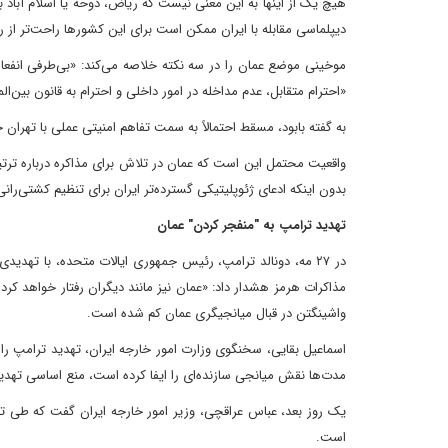
هیچ یک از اینها به این معنی نیست که ریاض، دوحه یا اسلام آباد ب
دیپلماسی مقابله با ایران ممکن است برای این کشورها راحت‌تر از رو
موخینی موضع عمان را در سه نکته خلاصه می‌کند: «بی‌طرفی انفع
«احترام متقابل، عدم مداخله در امور داخلی و احترام به قانون بی
به گفته بابود، مسقط احتمالاً به سمت تفاهم امنیتی عملی با تهرا
واقعیت محتمل این است که عمان در تلاش برای مذاکره درباره ترت
بدون اینکه ادعای ژئوپلیتیکی گسترده‌تر ایران برای تنظیم کشتی‌رانی ب
تهدید ترامپ به "منفجر کردن" عمان
در ۲۷ مه، دونالد ترامپ، رئیس جمهوری ایالات متحده، با تهد
مذاکرات هرمز هشدار داد: «عمان نیز مانند دیگران رفتار خواهد کرد
واشینگتن در قبال میانجیگری عمان کم شده است.
اسماعیل بقایی، سخنگوی وزارت امور خارجه ایران، تهدید ترامپ را
مدت‌ها نقش میانجی سازنده‌ای را ایفا کرده است، منع اساسی تهدید
یک روز بعد، عباس عراقچی، وزیر امور خارجه ایران گفت که طی تما
است.