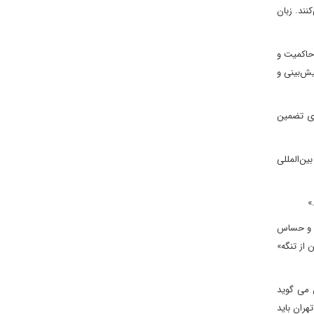
نند. زبان
 حاکمیت و
یش‌بینی و
رای تضمین
ین‌المللی
»
یک و حساس
 از تنگه»
 می گوید
 ایران گفت که تهران باید