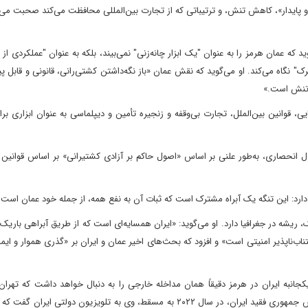
پایدار»، کاهش تنش، و ترتیباتی که از تجارت بین‌المللی محافظت می‌کند صحبت می‌ک
ه عمان هرمز را به عنوان "یک ابزار چانه‌زنی" نمی‌بیند، بلکه به عنوان "عملکردی از
نگاه می‌کند. او می‌گوید که نقش عمان «باز نگه‌داشتن کشتی‌رانی، قانونی و قابل پ
 تنش است.»
ایی، قوانین بین‌الملل، تجارت بی‌وقفه و زنجیره تأمین و دیپلماسی به عنوان ابزاری ب
رل انحصاری، به‌طور علنی بر اساس «اصول حاکم بر آزادی کشتیرانی» بر اساس قوانین ب
ارد: این تنگه یک آبراه مشترک است که ثبات آن به نفع همه، از جمله خود عمان است.
 ریشه در جغرافیا دارد. او می‌گوید: «ایران همسایه‌ای است که از طریق آبراهی بار
اب‌ناپذیر امنیتی است» و افزود که بحث‌های اخیر عمان و ایران بر «گذری هموار و ایمن
انبه ایران در هرمز دقیقاً همان مداخله خارجی را به دنبال خواهد داشت که تهران
مخالف است. وی ادامه داد که در جریان سفر ابراهیم رئیسی، رئیس جمهوری فقید ایران، در سال ۲۰۲۲ به مسقط، وی به تلویزیون دولتی