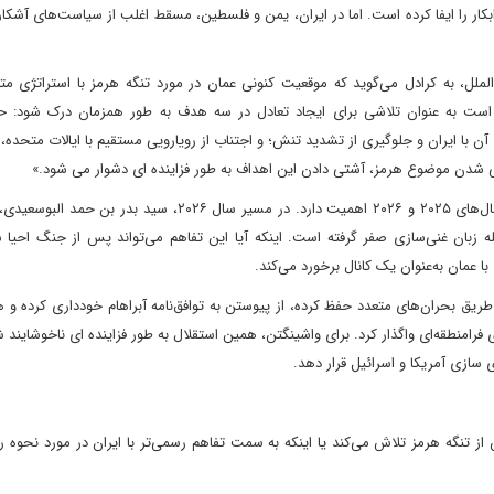
 را ایفا کرده است. اما در ایران، یمن و فلسطین، مسقط اغلب از سیاست‌های آشکار
الملل، به کرادل می‌گوید که موقعیت کنونی عمان در مورد تنگه هرمز با استراتژی مت
ر است به عنوان تلاشی برای ایجاد تعادل در سه هدف به طور همزمان درک شود: ح
آن با ایران و جلوگیری از تشدید تنش؛ و اجتناب از رویارویی مستقیم با ایالات متحده،
دن موضوع هرمز، آشتی دادن این اهداف به طور فزاینده ای دشوار می شود.»
به همین دلیل است که میانجیگری عمان بین ایران و آمریکا در سال‌های ۲۰۲۵ و ۲۰۲۶ اهمیت دارد. در مسیر سال ۲۰۲۶، 
ه زبان غنی‌سازی صفر گرفته است. اینکه آیا این تفاهم می‌تواند پس از جنگ احیا ش
مان به‌عنوان یک کانال برخورد می‌کند.
یق بحران‌های متعدد حفظ کرده، از پیوستن به توافق‌نامه آبراهام خودداری کرده و 
 فرامنطقه‌ای واگذار کرد. برای واشینگتن، همین استقلال به طور فزاینده ای ناخوشایند
زی آمریکا و اسرائیل قرار دهد.
ز تنگه هرمز تلاش می‌کند یا اینکه به سمت تفاهم رسمی‌تر با ایران در مورد نحوه 