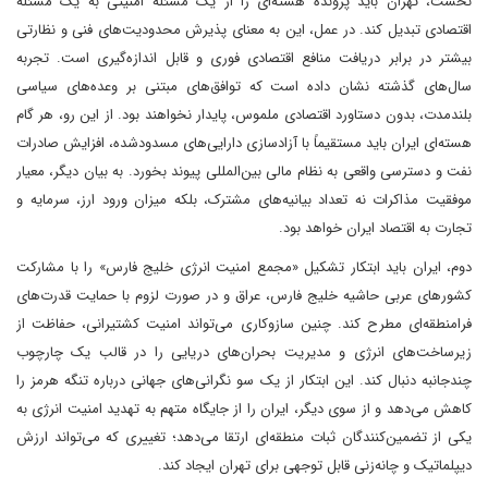
نخست، تهران باید پرونده هسته‌ای را از یک مسئله امنیتی به یک مسئله
اقتصادی تبدیل کند. در عمل، این به معنای پذیرش محدودیت‌های فنی و نظارتی
بیشتر در برابر دریافت منافع اقتصادی فوری و قابل اندازه‌گیری است. تجربه
سال‌های گذشته نشان داده است که توافق‌های مبتنی بر وعده‌های سیاسی
بلندمدت، بدون دستاورد اقتصادی ملموس، پایدار نخواهند بود. از این رو، هر گام
هسته‌ای ایران باید مستقیماً با آزادسازی دارایی‌های مسدودشده، افزایش صادرات
نفت و دسترسی واقعی به نظام مالی بین‌المللی پیوند بخورد. به بیان دیگر، معیار
موفقیت مذاکرات نه تعداد بیانیه‌های مشترک، بلکه میزان ورود ارز، سرمایه و
تجارت به اقتصاد ایران خواهد بود.
دوم، ایران باید ابتکار تشکیل «مجمع امنیت انرژی خلیج فارس» را با مشارکت
کشورهای عربی حاشیه خلیج فارس، عراق و در صورت لزوم با حمایت قدرت‌های
فرامنطقه‌ای مطرح کند. چنین سازوکاری می‌تواند امنیت کشتیرانی، حفاظت از
زیرساخت‌های انرژی و مدیریت بحران‌های دریایی را در قالب یک چارچوب
چندجانبه دنبال کند. این ابتکار از یک سو نگرانی‌های جهانی درباره تنگه هرمز را
کاهش می‌دهد و از سوی دیگر، ایران را از جایگاه متهم به تهدید امنیت انرژی به
یکی از تضمین‌کنندگان ثبات منطقه‌ای ارتقا می‌دهد؛ تغییری که می‌تواند ارزش
دیپلماتیک و چانه‌زنی قابل توجهی برای تهران ایجاد کند.