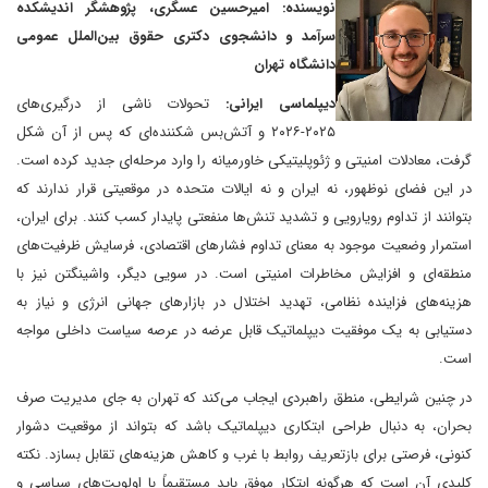
نویسنده: امیرحسین عسگری، پژوهشگر اندیشکده
سرآمد و دانشجوی دکتری حقوق بین‌الملل عمومی
دانشگاه تهران
دیپلماسی ایرانی:
تحولات ناشی از درگیری‌های
۲۰۲۵-۲۰۲۶ و آتش‌بس شکننده‌ای که پس از آن شکل
گرفت، معادلات امنیتی و ژئوپلیتیکی خاورمیانه را وارد مرحله‌ای جدید کرده است.
در این فضای نوظهور، نه ایران و نه ایالات متحده در موقعیتی قرار ندارند که
بتوانند از تداوم رویارویی و تشدید تنش‌ها منفعتی پایدار کسب کنند. برای ایران،
استمرار وضعیت موجود به معنای تداوم فشارهای اقتصادی، فرسایش ظرفیت‌های
منطقه‌ای و افزایش مخاطرات امنیتی است. در سویی دیگر، واشینگتن نیز با
هزینه‌های فزاینده نظامی، تهدید اختلال در بازارهای جهانی انرژی و نیاز به
دستیابی به یک موفقیت دیپلماتیک قابل عرضه در عرصه سیاست داخلی مواجه
است.
در چنین شرایطی، منطق راهبردی ایجاب می‌کند که تهران به جای مدیریت صرف
بحران، به دنبال طراحی ابتکاری دیپلماتیک باشد که بتواند از موقعیت دشوار
کنونی، فرصتی برای بازتعریف روابط با غرب و کاهش هزینه‌های تقابل بسازد. نکته
کلیدی آن است که هرگونه ابتکار موفق باید مستقیماً با اولویت‌های سیاسی و