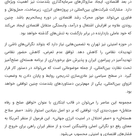
در بعد اقتصادی، ایجاد سازوکارهای سرمایه‌گذاری بلندمدت نیز اهمیت ویژه‌ای
دارد. مشارکت شرکت‌های بین‌المللی در پروژه‌های انرژی، زیرساخت، حمل‌ونقل و
فناوری می‌تواند موتور محرک رشد اقتصادی در دوره پساتحریم باشد. چنین
روندی علاوه بر افزایش اشتغال و درآمد، وابستگی متقابل اقتصادی ایجاد می‌کند
که خود عاملی بازدارنده در برابر بازگشت به تنش‌های گذشته خواهد بود.
در حوزه امنیتی نیز تهران به تضمین‌هایی نیاز دارد که بتواند نگرانی‌های ناشی از
تهدیدات نظامی را کاهش دهد. توافق عدم تعرض، کاهش حضور نظامی
تهدیدآمیز در پیرامون ایران و پذیرش حق برخورداری از برنامه هسته‌ای صلح‌آمیز
تحت نظارت بین‌المللی، از جمله موضوعاتی است که می‌تواند در دستور کار قرار
گیرد. در سطح سیاسی نیز عادی‌سازی تدریجی روابط و پایان دادن به وضعیت
انزوای بین‌المللی، یکی از مهم‌ترین دستاوردهای بلندمدت چنین توافقی خواهد
بود.
مجموعه این عناصر را می‌توان در قالب ابتکاری با عنوان «توافق صلح و رفاه
متقابل» صورت‌بندی کرد؛ توافقی که بر دو اصل بنیادین استوار باشد: «صفر سلاح
هسته‌ای» و «صفر اختلال در امنیت انرژی جهانی». این فرمول از منظر آمریکا به
معنای رفع دو نگرانی اصلی واشینگتن است و از منظر ایران راهی برای خروج از
فشارهای اقتصادی و امنیتی محسوب می‌شود.