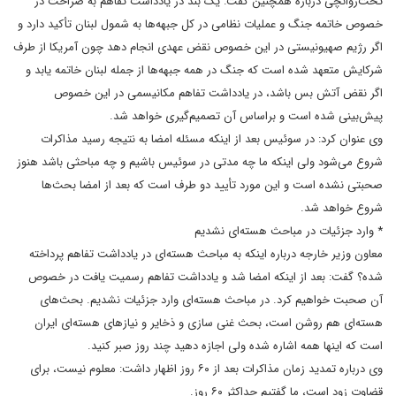
تخت‌روانچی درباره همچنین گفت: یک بند در یادداشت تفاهم به صراحت در
خصوص خاتمه جنگ و عملیات نظامی در کل جبهه‌ها به شمول لبنان تأکید دارد و
اگر رژیم صهیونیستی در این خصوص نقض عهدی انجام دهد چون آمریکا از طرف
شرکایش متعهد شده‌ است که جنگ در همه جبهه‌ها از جمله لبنان خاتمه یابد و
اگر نقض آتش بس باشد، در یادداشت تفاهم مکانیسمی در این خصوص
پیش‌بینی شده است و براساس آن تصمیم‌گیری خواهد شد.
وی عنوان کرد: در سوئیس بعد از اینکه مسئله امضا به نتیجه رسید مذاکرات
شروع می‌شود ولی اینکه ما چه مدتی در سوئیس باشیم و چه مباحثی باشد هنوز
صحبتی نشده است و این مورد تأیید دو طرف است که بعد از امضا بحث‌ها
شروع خواهد شد.
* وارد جزئیات در مباحث هسته‌ای نشدیم
معاون وزیر خارجه درباره اینکه به مباحث هسته‌ای در یادداشت تفاهم پرداخته
شده؟ گفت: بعد از اینکه امضا شد و یادداشت تفاهم رسمیت یافت در خصوص
آن صحبت خواهیم کرد. در مباحث هسته‌ای وارد جزئیات نشدیم. بحث‌های
هسته‌ای هم روشن است، بحث غنی سازی و ذخایر و نیازهای هسته‌ای ایران
است که اینها همه اشاره شده ولی اجازه دهید چند روز صبر کنید.
وی درباره تمدید زمان مذاکرات بعد از ۶۰ روز اظهار داشت: معلوم نیست، برای
قضاوت زود است، ما گفتیم حداکثر ۶۰ روز.