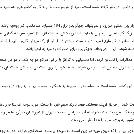
زار داخلی در نظر گرفته شده است، بقیه از طریق خطوط لوله گاز به کشورهای همسایه تر
اگر تحریم‌ها به سرعت برداشته شوند، حجم کمی در کوتاه‌مدت به بازار بین‌المللی می‌رود و نمی‌تواند جایگزینی برای 184 میلیارد مترمکعب
زرگ گاز طبیعی در جهان را دارد، اما این بخش به علت انزوا، از کمبود سرمایه گذاری به 
ای صادرات گاز مایع آسیب دیده است. بیشتر گاز ایران از یک میدان گازی عظیم فراساح
ه شوند، ایران نمی‌تواند جایگزینی برای صادرات روسیه به اروپا باشد.
ذاکرات را تسریع کرده، اما دستیابی به توافق با برخی موانع مواجه شده و عوامل متعد
خود به ایران مظنون است، و می خواهد هدف خود را برای دستیابی به سلاح هسته ای دنب
 این کشور شده است تا بتواند بدون جریمه به همکاری خود با ایران، به ویژه در زمینه
خود از طریق اوپک هستند، قصد دارند سهم خود را بیشتر مورد توجه امریکا قرار دهند.
ی جنگ یمن پیدا کنند، خواسته آنها به پایان حمایت تهران از شورشیان حوثی ها مربوط
ور، به ویژه نفتی را هدف قرار می دهند.
ی ایران را که «روی میز» در وین است، به نتیجه برسانند. سخنگوی وزارت امور خارجه 