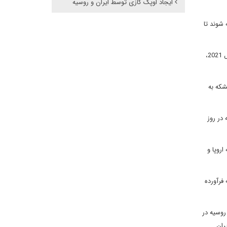
ایجاد اوپک گازی توسط ایران و روسیه
ه شوند تا
آژانس بین‌المللی انرژی اعلام کرد در ماه فوریه، تولید نفت خام ایران به 2.56 میلیون بشکه در روز رسید که «بالاترین سطح در سه سال اخیر» است. در سال 2021،
بشکه به چین، 490 هزار بشکه به هند، 590 هزار بشکه به اروپا، 260 هزار بشکه به
ر دسامبر 2021، صادرات نفت خام 2.8 میلیون بشکه در روز
دیه اروپا و
ک میلیون بشکه فرآورده
 امریکا و روسیه در
16 درصد از تولید جهانی را در برابر 6.5 درصد ایران