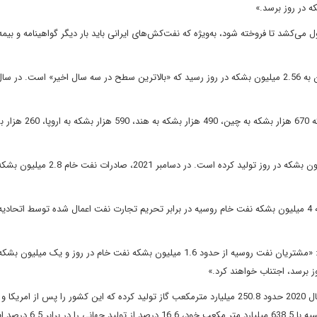
م که ماه‌ها طول می‌کشد تا فروخته شود، به‌ویژه که نفت‌کش‌های ایرانی باید بار دیگر گواهینامه و بیم
پیش از تحریم های امریکا، در سال 2018، ایران 2.4 بشکه در روز که 670 هزار 
به گزارش آژانس بین المللی انرژی، روسیه در ماه فوریه 10.05 میلیون بشکه در روز تولید کرده است. د
چند تن از کارشناسان موسسه بروگل گفتند: «پیش بینی می شود که 4 میلیون بشکه نفت خام روسیه در برابر تحریم تجارت نفت اعمال شده توسط اتحا
کارشناسان اندیشکده بلژیکی با ارزیابی اثرات تحریم ها تاکید کردند: «مشتریان نفت روسیه از حدود 1.6 میلیون بشکه نفت خام در روز و ی
بر اساس بررسی آماری بریتیش پترولیوم در سال 2021، ایران در سال 2020 حدود 250.8 میلیارد مترمکعب گاز تولید کرده که این کشور را پس از
رتبه سوم جهان در بین کشورهای تولیدکننده گاز قرار داده است. روسیه با 638.5 میلیارد متر مکعب خود، .6