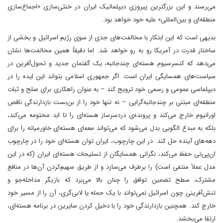
می‌رسند و این بزرگترین پیروزی دیپلماتیک ایران در خنثی‌سازی «اجماع‌سازی
منطقه‌ای و بین‌المللی» علیه خود خواهد بود.
بدیهی است که این ابتکار با مخالفت‌های جدی از سوی رژیم اسرائیل و بخشی از
ساختار قدرت در آمریکا رو به رو خواهد شد. اما دقیقاً همین مخالفت‌ها نشان
می‌دهد که کنسرسیوم هسته‌ای چندجانبه، یک گفتمان جدید و تحول‌آفرین در
سیاست‌های همسایگی ایران است. اگر جمهوری اسلامی بتواند این ایده را در
دیپلماسی عمومی و رسمی خود ترویج کند – به عنوان راهکاری برای صلح و ثبات
منطقه‌ای مبتنی بر چندجانبه‌گرایی – نه تنها خود را از بن‌بست بازدارندگی ناقص
اورانیوم خارج می‌کند و پرونده‌ی دردسرساز هسته‌ای را تا ابد مختومه می‌کند،
بلکه به مبدع الگویی بدل می‌شود که می‌تواند معمای هسته‌ای خاورمیانه را برای
دهه‌های آینده حل کند. در این چارچوب، ایران توان هسته‌ای خود را در چارچوب
ان‌پی‌تی حفظ می‌کند، نگرانی همسایگان از تسلیحات هسته‌ای ایران (که در این
مدل عملاً منتفی است) را برطرف می‌سازد و از طریق سهیم‌کردن آن‌ها در منافع
مشترک، سطح تضمین توافق را چنان بالا می‌برد که بازیگر مداخله‌جو و
تنش‌آفرینی چون اسرائیل نمی‌تواند با یک حمله یا لابی‌گری، آن را از مسیر خود
خارج کند. همچنین بازدارندگی خود را با دخیل کردن سایرین در برنامه هسته‌ای،
ارتقا می‌بخشد.