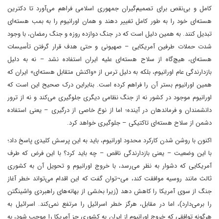
کامل و بی‌نقص برای تصمیم‌گیران جمهوری اسلامی فراهم می‌آورد تا دکترین
هسته‌ای خود را به‌ طور کامل تغییر دهند و همان اورانیوم را به بمب هسته‌ای
تبدیل کنند. به همین دلیل است که در جنگ دوازده‌ روزه و جنگ رمضان، با وجود
شدت حملات طرفین آمریکایی – صهیونی و حتی هدف قرار گرفتن تأسیسات
هسته‌ای، هیچ‌گاه از سلاح هسته‌ای علیه ایران استفاده نشد – نه به دلیل
بازدارندگی عام اورانیوم، بلکه به دلیل ترس از «واکنش متقابل هسته‌ای» ایران که
همین اورانیوم بستر آن را فراهم کرده است. بنابراین درک صحیح این است که
اورانیوم موجود در کشور نه از جنگ نظامی دیگری جلوگیری می‌کند و نه از ترور
دانشمندان و فرماندهان در آینده؛ اما از نوع خاصی از درگیری – یعنی استفاده
دشمن از سلاح هسته‌ای تاکتیکی – جلوگیری خواهد کرد.
اکنون با روشن شدن کارکرد محدود اورانیوم، باید به این پرسش کلیدی پاسخ داد؛
با این وضعیت – یعنی بازدارندگی ناقص – چه باید کرد؟ با این فرض که طرف
آمریکایی که دشوار به نظر می‌رسد، با خروج اورانیوم و تحویل آن به کشوری
ثالث مانند روسیه موافقت کند، می¬توان گفت که این اقدام می‌تواند خطر آغاز
جنگ از سوی آمریکا را کاهش دهد (زیرا بخشی از بهانه‌های راهبردی واشینگتن
را برمی‌دارد)، اما در مقابل، هرگز خطر اسرائیل را مرتفع نمی‌کند. اسرائیل به
هرگونه توافقی که خروج اورانیوم از ایران به کشوری جز آمریکا را موجب شود، به