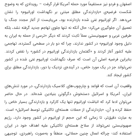
اصفهان و فردو نیز مستقیماً مورد حمله آمریکا قرار گرفت – رویدادی که به ‌وضوح
شکست فرضیه‌ی «بازدارندگی مطلق مبتنی بر نگهداشت اورانیوم» را نشان
می‌دهد. اگر اورانیوم غنی‌ شده بازدارنده بود، می‌بایست از آغاز مجدد جنگ یا
تعمیق آن جلوگیری می‌کرد؛ حال آنکه نه تنها جلوی تهاجم جدید گرفته نشد، بلکه
طرفین غربی و صهیونیستی عملاً ثابت کردند که دیگر «ترسی از حمله به ایران به
دلیل وجود اورانیوم» در کشور ندارند، چرا که دو بار در سطحی گسترده، تهاجمی
علیه کشور آغاز کردند و «گفتمان بازدارندگی اورانیوم در کشور» را نقض کردند.
بنابراین فرضیه اصلی آن است که صرف نگهداشت اورانیوم غنی ‌شده در کشور
نمی‌تواند جز در یک مورد خاص، در آینده‌ی نزدیک یا دور، بازدارندگی مطلق برای
کشور ایجاد کند.
واقعیت آن است که قواعد و چارچوب‌های کلاسیک بازدارندگی، در مورد تنش‌های
ایران، آمریکا و اسرائیل دستخوش دگرگونی بنیادین شده‌اند. در حال حاضر
می‌توان ادعا کرد که انباشت اورانیوم تنها یک کارکرد و بازدارندگی بسیار خاص را
حفظ کرده و آن، «بازدارندگی از حملات هسته‌ای تاکتیکی توسط اسرائیل» است.
به عبارت دقیق‌تر، تا زمانی که این حجم از اورانیوم در کشور وجود دارد، رژیم
صهیونیستی نمی‌تواند از سلاح هسته‌ای تاکتیکی علیه اهداف خود در ایران
استفاده کند؛ چراکه اعمال چنین حملاتی، منطقاً و به‌صورت راهبردی، توجیهی