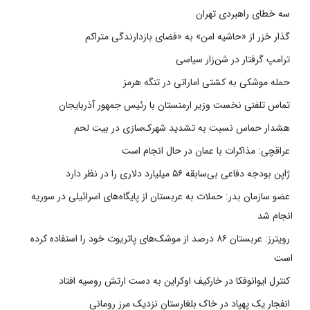
سه خطای راهبردی تهران
گذار خزر از «حاشیه امن» به «فضای بازدارندگی متراکم
ترامپ گرفتار در شن‌زار سیاسی
حمله موشکی به کشتی اماراتی در تنگه هرمز
تماس تلفنی نخست وزیر ارمنستان با رئیس جمهور آذربایجان
هشدار حماس نسبت به تشدید شهرک‌سازی در بیت‌ لحم
عراقچی: مذاکرات با عمان در حال انجام است
ژاپن بودجه دفاعی بی‌سابقه ۵۶ میلیارد دلاری را در نظر دارد
عضو سازمان بدر: حملات به عربستان از پایگاه‌های اسرائیلی در سوریه
انجام شد
رویترز: عربستان ۸۶ درصد از موشک‌های پاتریوت خود را استفاده کرده
است
کنترل ایوانوفکا در خارکیف اوکراین به دست ارتش روسیه افتاد
انفجار یک پهپاد در خاک بلغارستان نزدیک مرز رومانی