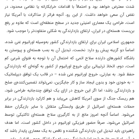
شدت معترض خواهد بود و احتمالاً با اقدامات خرابکارانه یا نظامی محدود، در
نقض آن سعی خواهد داشت. از این رو، آنچه فراتر از مذاکرات با آمریکا نیاز
است، طراحی یک معماری امنیتی جدید در سطح منطقه‌ای است که علاوه بر رفع
بن‌بست هسته‌ای در ایران، ارتقای بازدارندگی به شکلی متفاوت‌تر را موجب شود.
جمهوری اسلامی ایران برای ارتقای بازدارندگی کشور به‌وسیله اورانیوم غنی شده،
اساساً دو گزینه پیش رو دارد: نخست، تبدیل آن به بمب هسته‌ای و پیوستن به
باشگاه کشورهای دارنده سلاح اتمی که احتمال آن با توجه به فتوای شرعی کم
است، دوم، اتخاذ ترتیباتی برای خروج اورانیوم از کشور به گونه‌ای که بازدارندگی
حفظ شود. به عبارتی، خروج اورانیوم غنی ‌شده – در قالب یک توافق دیپلماتیک
– به خودی خود و بدون ایجاد ساز و کار جایگزین، نمی‌تواند تضمین‌کننده‌ی صلح
و بازدارندگی باشد؛ اما اگر این خروج در ازای یک توافق چندجانبه طراحی شود،
هم ریسک جنگ از سوی آمریکا کاهش می‌یابد و هم کارکرد بازدارندگی در برابر
حملات هسته‌ای اسرائیل از طریق وابستگی متقابل با سایر بازیگران حفظ
می‌شود. اساساً آنچه امروز مانع از به ‌کارگیری سلاح هسته‌ای تاکتیکی توسط
اسرائیل می‌شود، صرفاً حضور فیزیکی اورانیوم در داخل کشور است، اما هدف
راهبردی باید تبدیل این بازدارندگی شکننده و ناقص به یک معماری پایدار باشد که
در آن، اورانیوم خارج شود اما بازدارندگی بوسیله یک ابتکار جمعی افزایش یابد.