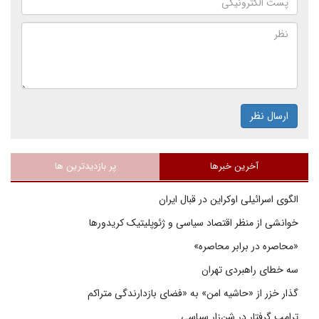
ارسال نظر
آخرین خبرها
پر بازدیدترین ها
الگوی اسرائیلی اوکراین در قبال ایران
خوانشی از منظر اقتصاد سیاسی و ژئوپلیتیک کریدورها
«محاصره در برابر محاصره»
سه خطای راهبردی تهران
گذار خزر از «حاشیه امن» به «فضای بازدارندگی متراکم
ترامپ گرفتار در شن‌زار سیاسی