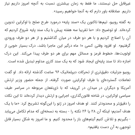
غیرقابل حل نیستند، ما فقط به زمان بیشتری نسبت به آنچه امروز داریم نیاز
داریم. صادقانه باور دارم که به آنجا خواهیم رسید».
به گفته روبیو، تیم‌ها تاکنون یک «سند پایه» درمورد طرح صلح با اوکراین تدوین
کرده‌اند. او توضیح داد: «ما تقریبا سه هفته پیش با یک سند پایه شروع کردیم که
آن را اصلاح کردیم و با هر دو طرف در میان گذاشتیم و از هر دو طرف ورودی
گرفتیم». او افزود وقتی کسی ۱۰ ماه درگیر این ماجرا باشد، درک بسیار خوبی از
اولویت‌ها، خطوط قرمز و مسائل مهم برای هر دو طرف پیدا می‌کند. این درک
اجازه داد تا سند پایه‌ای ایجاد شود که به یک سند کاری مداوم تبدیل شده است.
روبیو جزئیات دقیق‌تری از تحرکات دیپلماتیک ۹۶ ساعت گذشته ارائه داد. او گفت
تعاملات گسترده‌ای با طرف اوکراینی صورت گرفته، از جمله حضور وزیر ارتش
آمریکا و دیگران در میدان در کی‌یف که با ذی‌نفعان مربوطه در سراسر طیف
سیاسی اوکراین، در شاخه قانون‌گذاری، اجرایی و ارتش دیدار کرده‌اند تا این نکات
را دقیق‌تر و محدودتر کنند. او هدف امروز در ژنو را این‌گونه تشریح کرد: «ما با یک
هدف آمدیم؛ اینکه آن ۲۸ یا ۲۶ نکته را - بسته به نسخه‌ای که مدام تکامل می‌یابد
- بگیریم و تلاش کنیم آیتم‌های باز را محدود کنیم. و ما امروز به شکل بسیار قابل
توجهی به آن دست یافتیم».