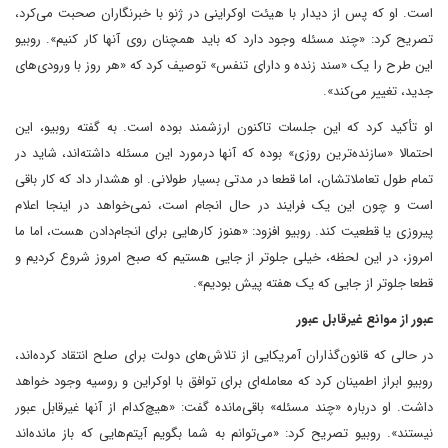
است. او که پس از دیدار با هیئت اوکراینی در ژنو با خبرنگاران صحبت می‌کرد،
تصریح کرد: «چند مسئله وجود دارد که باید همچنان روی آنها کار کنیم». روبیو
این طرح را یک «سند زنده و دارای تنفس» توصیف کرد که «هر روز با ورودی‌های
جدید، تغییر می‌کند».
او تأکید کرد که این جلسات تاکنون ارزشمند بوده است. به گفته روبیو، این
احتمالا «سازنده‌ترین روزی» بوده که آنها درمورد این مسئله داشته‌اند، شاید در
تمام طول تعاملاتشان، اما قطعا در مدتی بسیار طولانی. او هشدار داد که کار باقی
است و چون این یک فرایند در حال انجام است، نمی‌خواهد در اینجا اعلام
پیروزی یا قطعیت کند. روبیو افزود: «هنوز کارهایی برای انجام‌دادن هست، اما ما
امروز، در این لحظه، خیلی جلوتر از جایی هستیم که صبح امروز شروع کردیم و
قطعا جلوتر از جایی که یک هفته پیش بودیم».
عبور از موانع غیرقابل عبور
در حالی که قانون‌گذاران آمریکایی از تلاش‌های دولت برای صلح انتقاد کرده‌اند،
روبیو ابراز اطمینان کرد که معامله‌ای برای توافق با اوکراین و روسیه وجود خواهد
داشت. او درباره «چند مسئله» باقی‌مانده گفت: «هیچ‌کدام از آنها غیرقابل عبور
نیستند». روبیو تصریح کرد: «می‌توانم به شما بگویم آیتم‌هایی که باز مانده‌اند