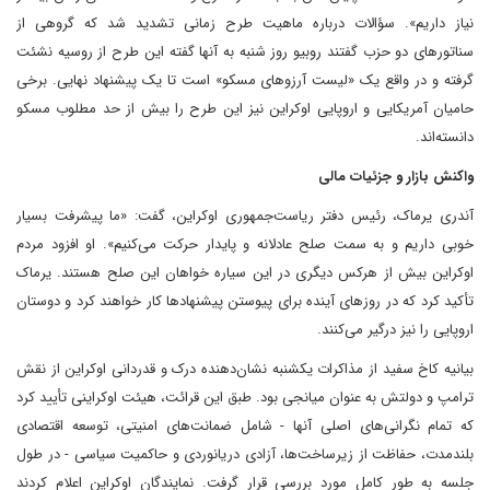
نیاز داریم». سؤالات درباره ماهیت طرح زمانی تشدید شد که گروهی از
سناتورهای دو حزب گفتند روبیو روز شنبه به آنها گفته این طرح از روسیه نشئت
گرفته و در واقع یک «لیست آرزوهای مسکو» است تا یک پیشنهاد نهایی. برخی
حامیان آمریکایی و اروپایی اوکراین نیز این طرح را بیش از حد مطلوب مسکو
دانسته‌اند.
واکنش بازار و جزئیات مالی
آندری یرماک، رئیس دفتر ریاست‌جمهوری اوکراین، گفت: «ما پیشرفت بسیار
خوبی داریم و به سمت صلح عادلانه و پایدار حرکت می‌کنیم». او افزود مردم
اوکراین بیش از هرکس دیگری در این سیاره خواهان این صلح هستند. یرماک
تأکید کرد که در روزهای آینده برای پیوستن پیشنهادها کار خواهند کرد و دوستان
اروپایی را نیز درگیر می‌کنند.
بیانیه کاخ سفید از مذاکرات یکشنبه نشان‌دهنده درک و قدردانی اوکراین از نقش
ترامپ و دولتش به عنوان میانجی بود. طبق این قرائت، هیئت اوکراینی تأیید کرد
که تمام نگرانی‌های اصلی آنها - شامل ضمانت‌های امنیتی، توسعه اقتصادی
بلندمدت، حفاظت از زیرساخت‌ها، آزادی دریانوردی و حاکمیت سیاسی - در طول
جلسه به طور کامل مورد بررسی قرار گرفت. نمایندگان اوکراین اعلام کردند