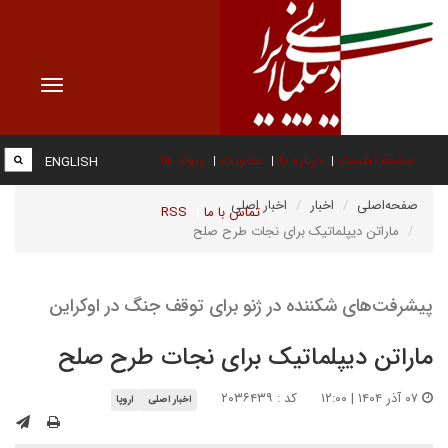
Toggle
vigation
صفحه نخست
درباره ما
عضویت
پیوند ها
ENGLISH
صفحه‌اصلی
اخبار
اخبار اصلی
تماس با ما
RSS
ماراتن دیپلماتیک برای نجات طرح صلح
پیشرفت‌های شکننده در ژنو برای توقف جنگ در اوکراین
ماراتن دیپلماتیک برای نجات طرح صلح
۰۷ آذر ۱۴۰۴ | ۱۲:۰۰
کد : ۲۰۳۶۴۳۹
اخبار اصلی
اروپا