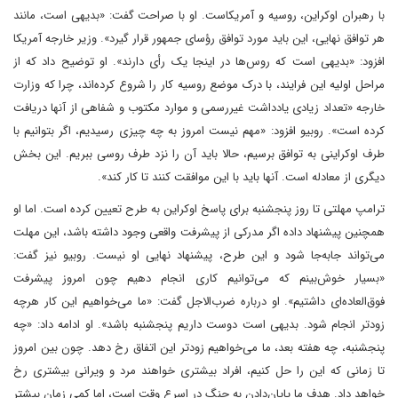
با رهبران اوکراین، روسیه و آمریکاست. او با صراحت گفت: «بدیهی است، مانند
هر توافق نهایی، این باید مورد توافق رؤسای جمهور قرار گیرد». وزیر خارجه آمریکا
افزود: «بدیهی است که روس‌ها در اینجا یک رأی دارند». او توضیح داد که از
مراحل اولیه این فرایند، با درک موضع روسیه کار را شروع کرده‌اند، چرا که وزارت
خارجه «تعداد زیادی یادداشت غیررسمی و موارد مکتوب و شفاهی از آنها دریافت
کرده است». روبیو افزود: «مهم نیست امروز به چه چیزی رسیدیم، اگر بتوانیم با
طرف اوکراینی به توافق برسیم، حالا باید آن را نزد طرف روسی ببریم. این بخش
دیگری از معادله است. آنها باید با این موافقت کنند تا کار کند».
ترامپ مهلتی تا روز پنجشنبه برای پاسخ اوکراین به طرح تعیین کرده است. اما او
همچنین پیشنهاد داده اگر مدرکی از پیشرفت واقعی وجود داشته باشد، این مهلت
می‌تواند جابه‌جا شود و این طرح، پیشنهاد نهایی او نیست. روبیو نیز گفت:
«بسیار خوش‌بینم که می‌توانیم کاری انجام دهیم چون امروز پیشرفت
فوق‌العاده‌ای داشتیم». او درباره ضرب‌الاجل گفت: «ما می‌خواهیم این کار هرچه
زودتر انجام شود. بدیهی است دوست داریم پنجشنبه باشد». او ادامه داد: «چه
پنجشنبه، چه هفته بعد، ما می‌خواهیم زودتر این اتفاق رخ دهد. چون بین امروز
تا زمانی که این را حل کنیم، افراد بیشتری خواهند مرد و ویرانی بیشتری رخ
خواهد داد. هدف ما پایان‌دادن به جنگ در اسرع وقت است، اما کمی زمان بیشتر