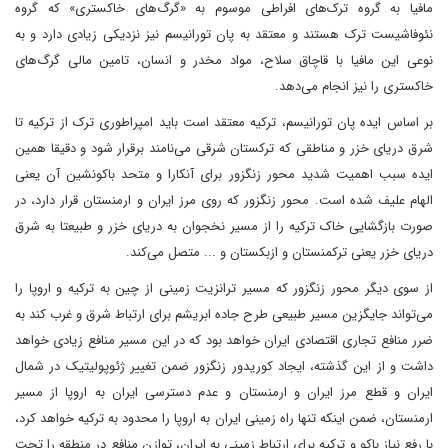
مافیا به گروه ترک‌های افراطی موسوم به «گرگ‌های خاکستری» که گروه
نئوفاشیست ترک هستند و معتقد به پان تورانیسم نیز نزدیکی زیادی دارد و به
نوعی این مافیا با قاچاق سلاح، مواد مخدر و انسان، تامین مالی گرگ‌های
خاکستری را نیز انجام می‌دهد.
بر اساس ایده پان تورانیسم، ترکیه معتقد است باید امپراطوری ترک از ترکیه تا
شرق دریای خزر و مناطقی که ترکستان شرقی می‌نامند برقرار شود و دقیقا همین
ایده سبب اهمیت شدید محور زنگزور برای آنکارا و متحد باکونشین آن یعنی
الهام علیف شده است. محور زنگزور که روی مرز ایران و ارمنستان قرار دارد، در
صورت بازگشایی خاک ترکیه را از مسیر نخجوان به دریای خزر و طبیعتا به شرق
دریای خزر یعنی ترکمنستان و ازبکستان و ... متصل می‌کند.
از سوی دیگر محور زنگزور که مسیر ترانزیت زمینی از چین به ترکیه و اروپا را
می‌تواند جایگزین مسیر طبیعی طرح جاده ابریشم برای ارتباط شرق و غرب کند به
ضرر منافع تجاری اقتصادی ایران خواهد بود که در این مسیر منافع زیادی خواهد
داشت و از این گذشته، ایجاد کوریدور زنگزور ضمن تغییر ژئوپولیتیک در شمال
ایران و قطع مرز ایران و ارمنستان و عدم دسترسی ایران به اروپا از مسیر
ارمنستان، ضمن اینکه تنها راه زمینی ایران به اروپا را محدود به ترکیه خواهد کرد،
با رفع نیاز باکو و ترکیه برای ارتباط زمینی به ایران، توازن منافع در منطقه را تحت