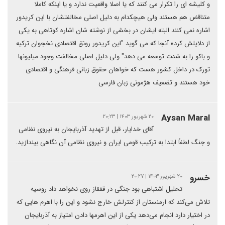
و کلیشه ای را تکرار می کنند که یا اصلا واقعیت ندارد و یا اینکه کاملا
متناقض هم هستند ولی هیچکدام به دلیل اصلی مخالفتشان با این کریدور
اشاره نمی کنند البته ایشان در بخشی از نوشته شان اشاره کوتاهی به یکی
از دلایلش کرده آنجا که می گوید "این کریدور رونق اقتصادی نخجوان ترکیه
و باکو را به شدت توسعه می دهد" ولی دلیل اصلی مخالفت وجود میلیونها
تورک در داخل کشور هست که خواهان حقوق زبانی فرهنگی و اقتصادی
خود هستند و تضعیف هژمونی زبان فارسی
Aysan Maral
۲۰ شهریور ۱۴۰۳ | ۲۰:۲۳
آقای خدایار، قبل از تهدید آذربایجان به نیروی نظامی
و جنگ لطفاً ابتدا به ترکیب قومی ایران و نیروی نظامی آن نگاهی بیندازید.
خسرو
۲۰ شهریور ۱۴۰۳ | ۲۰:۲۷
تحلیل اشتباهی بود جنگی در قفقاز روی نخواهد داد روسیه
تلاش می‌کند که ارمنستان از کنترلش خارج نشود و این را با اهرم هایی که
در اختیار دارد انجام می‌دهد یکی از این اهرمها دادن امتیاز به آذربایجان