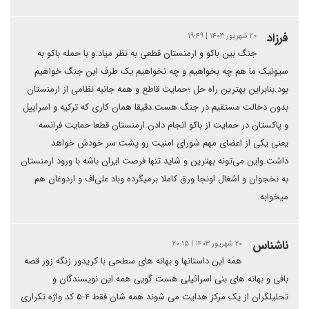
فرزاد
۲۰ شهریور ۱۴۰۳ | ۱۹:۴۹
جنگ بین باکو و ارمنستان قطعی به نظر میاد.و با حمله باکو به
سیونیک ما هم چه بخواهیم و چه نخواهیم یک طرف این جنگ خواهیم
بود.بنابراین بهترین راه حل ؛حمایت قاطع و همه جانبه نظامی از ارمنستان
بدون دخالت مستقیم در جنگ هست.دقیقا همان کاری که ترکیه و اسراییل
و پاکستان در حمایت از باکو انجام دادن.ارمنستان قطعا حمایت فرانسه
یعنی یکی از اعضای مهم شورای امنیت رو پشت سر خودش خواهد
داشت.واین می‌تونه بهترین و شاید تنها فرصت ایران باشه.با ورود ارمنستان
به نخجوان و اشغال اونجا ورق کاملا برمیگرده وباد علی‌اف و اردوغان هم
میخوابه.
ناشناس
۲۰ شهریور ۱۴۰۳ | ۲۰:۱۵
همه این داستانها و بهانه های سطحی با کریدور زنگه زور قصه
بافی و بهانه های بنی اسرائیلی هست گویی همه این نویسندگان و
تحلیلگران از یک مرکز هدایت می شوند همه شان فقط ۴-۵ کد واژه تکراری