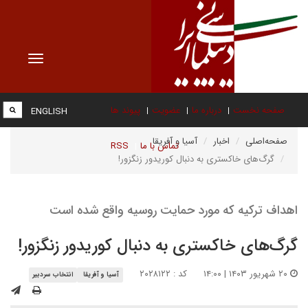
Toggle
vigation
صفحه نخست
درباره ما
عضویت
پیوند ها
ENGLISH
صفحه‌اصلی
اخبار
آسیا و آفریقا
تماس با ما
RSS
گرگ‌های خاکستری به دنبال کوریدور زنگزور!
اهداف ترکیه که مورد حمایت روسیه واقع شده است
گرگ‌های خاکستری به دنبال کوریدور زنگزور!
۲۰ شهریور ۱۴۰۳ | ۱۴:۰۰
کد : ۲۰۲۸۱۲۲
آسیا و آفریقا
انتخاب سردبیر