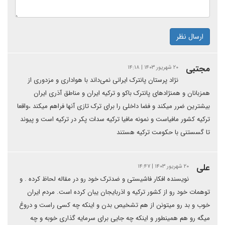
ارسال نظر
مجتبی
۲۰ شهریور ۱۴۰۳ | ۱۴:۱۸
نژاد پرستان پانترک ایرانی نمی‌داند با هواداری و مزدوری از
همزبانان و همنژادهای پانترک باکو و ترکیه ایران و مناطق آذری ایران
بیشترین ضرر میکند و فضا داخلی را برای ترک تازی آنها فراهم میکند ،واقعا
ترکیه کشور مافیاست و نمونه مافیا ترکیه سدات پکر در ترکیه است و پیوند
تا گسستنی با حکومت ترکیه هستند
علی
۲۰ شهریور ۱۴۰۳ | ۱۴:۴۷
نویسنده افکار فاشیستی و ضدترک خود رو در مقاله لحاظ کرده . و
توهمات خود رو از کشور ترکیه و اذربایجان یبان کرده است. مردم ایران
خوب و بد رو میتونن از هم تشخیص بدن و اینکه چه کسی راست و دروغ
میگه رو هم همینطور و اینکه چه جایی برای سرمایه گذاری خوبه و چه