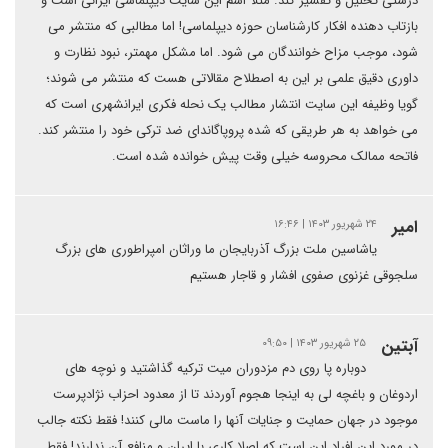
درستی تحلیل و تفسیر کند. مثلاً اسم این سایت دیپلماسی ایرانی است و
بازتاب دهنده افکار کارشناسان حوزه دیپلماسی! اما مطالبی که منتشر می
شود، موجب مزاح خوانندگان می شود. اما مشکل مهمتر، نبود نظارت و
داوری دقیق علمی بر این به اصطلاح مقالاتی هست که منتشر می شوند؛
گویا وظیفه این سایت انتشار مطالب یک نحله فکری ایرانشهری است که
می خواهد به هر طریقی که شده پروپاگاندای ضد ترکی خود را منتشر کند.
فاتحه ممالک محروسه خیلی وقت پیش خوانده شده است.
امیر
۲۴ شهریور ۱۴۰۳ | ۱۶:۴۶
یاشاسین ملت بزرگ آذربایجان ما وراثان امپراطوری های بزرگ
سلجوقی غزنوی صفوی افشار و قاجار هستیم
آبتین
۲۵ شهریور ۱۴۰۳ | ۰۹:۵۰
دوباره پا روی دم مزدوران میت ترکیه گذاشتید و نوچه های
اردوغان و باغچه لی به اینجا هجوم آوردند تا از معدود احزاب نژادپرست
موجود در جهان حمایت و جنایات آنها را ماست مالی کنند! فقط نکته جالب
در مورد این افراد این است که اصلا کاری با ایران و منافع آن ندارند! فقط