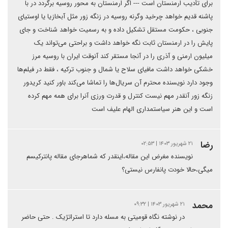
برای تأدیب ارمنستان است --- اگر ارمنستان به محور روسیه برگردد در با
پاشنه قدیم خواهد چرخید وگرنه روسیه در زنگه زور مثل آبخازیا یا اوستیای
جنوبی ، حکومت مستقل تشکیل داده و به رسمیت خواهد شناخت و جای
پایش را در ارمنستان ثابت نگه خواهد داشت و براحتی می‌تواند یک
میلیون ارمنی و آذری را در آنجا مستقر کند آنوقت ایران با روسیه مرز
خشکی خواهد داشت مافیای سلاح یا شمال و جنوب ترکیه ، فقط در فیلم‌ها
وجود دارد نویسنده محترم آن سریال‌ها را تماشا می‌کند باور کنید کریدور
زنگه زور آنقدر مهم نیست کنترل و قدرت ورزی آنرا برای همه مهم کرده
است و این هنر سیاستمداری الهام علیف است
رضا
۲۱ شهریور ۱۴۰۳ | ۰۲:۵۳
نویسنده مغرض این مقاله،اینقدر که شماهرجای مقاله پانترکیسم
میگی،حالا خودت پانفارس نیستی؟
محمد
۲۱ شهریور ۱۴۰۳ | ۰۹:۳۲
در نوشته نگاه قومیتی به مسله دارد تا استراتژیک . حتی حاضر