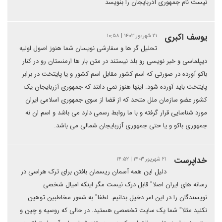
نیست نام جمهوری آذربایجان را بنویسد
یوسف اکبری
۲۱ شهریور ۱۴۰۳ | ۱۰:۵۸
تحلیل گر ها و سفارشی نویسان شما هنوز اصول اولیه
دیپلماسی و خبر نویسی رو بلد نیستند در متن بار ها ارمنستان رو در کنار
باکو آورده در صورتی که اسم کشور مقابل اسم کشور و یا پایتخت در برابر
پایتخت باید آورده شود. اینها هنوز نمی دانند که جمهوری آزربایجان یک
کشور عضو سازمان ملل متحد که از قضا از سوی جمهوری اسلامی ایران
مورد شناسایی قرار گرفته و با ما روابط رسمی دارد می باشد و اسم ان نه
جمهوری باکو و یا حتی جمهوری آزربایجان شمالی می باشد.
خداپرست
۲۱ شهریور ۱۴۰۳ | ۱۴:۵۲
دلیل این همه آسمان ریسمان بافتن برای ترک هراسی در
رسانه های ایران اصلا" قابل درک نیست مگر اینکه امیال شخصی
نویسندگان را در این امر دخیل بدانیم. لطفا" به شعور مخاطبین توهین
نکنید مثلا" شما یک سایت تخصصی هستید. در حالی که روسیه و چین و