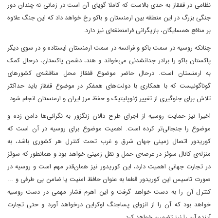
نظامی در قفقاز به حدی بالاست که کاملا گویای آن است در زمانی نه چندان دور
جنگی بزرگ در این منطقه بین ارمنستان و باکو رخ خواهد داد که این جنگ علاوه
بر منافع همسایگان، بازیگرانی فرامنطقه‌ای نیز دارد.
چنانکه روسیه در سمت باکو و فرانسه در سمت ارمنستان ایستاده و در سوی دیگر
پاکستان باکو را برادر جدانشدنی می‌خواند و هند، دشمن پاکستان، درحال کمک
به ارمنستان است. درحال حاضر موضوع قفقاز محل مناقشه‌ی کشورهای
گوناگونیست که با همکاری با دولت‌های همفکر در موضوع قفقاز باید حداکثر
تلاش برای جلوگیری از تغییر ژئوپلیتیک و حفظ مرز ایران و ارمنستان انجام شود.
اخیرا نیز حمایت روسیه از اجرای طرح دالان زنگزور به نگرانی‌ها دامن زده و
موضوع را جنجالی‌تر کرده است. اهمیت موضوع برای روسیه در آن است که
کوریدور اتصال زمینی جهان شرق و غرب تحت کنترل هر کشوری باشد، به
منزله‌ی کانال سوئز در عرصه‌ی حمل و نقل زمینی خواهد بود و همانطور که سوئز
در تجارت جهانی اهمیت دارد، این کوریدور نیز همان‌قدر مهم است و روسیه در
صورت تاسیس این کوریدور قطعا به عنوان حافظ امنیت یا ضامن بی طرفی و ...
کنترل آن را به دست خواهد گرفت و این اهرم فشار مهمی در دست روسیه
خواهد بود که آن را از انزوای پساجنگ اوکراین درخواهد آورد و حتی تجارت
آینده آن را نیز تضمین خواهد کرد.