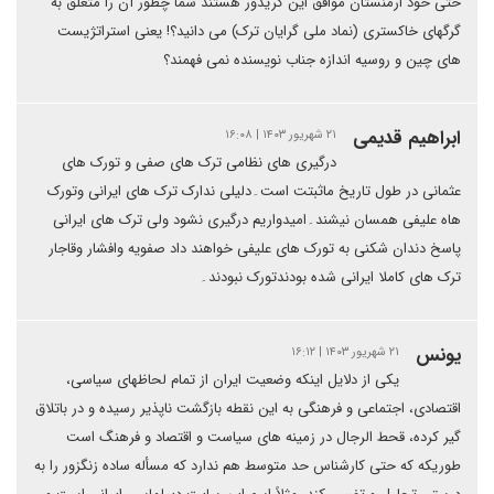
حتی خود ارمنستان موافق این کریدور هستند شما چطور آن را متعلق به
گرگهای خاکستری (نماد ملی گرایان ترک) می دانید؟! یعنی استراتژیست
های چین و روسیه اندازه جناب نویسنده نمی فهمند؟
ابراهیم قدیمی
۲۱ شهریور ۱۴۰۳ | ۱۶:۰۸
درگیری های نظامی ترک های صفی و تورک های
عثمانی در طول تاریخ ماثبتت است۔دلیلی ندارک ترک های ایرانی وتورک
هاه علیفی همسان نیشند۔امیدواریم درگیری نشود ولی ترک های ایرانی
پاسخ دندان شکنی به تورک های علیفی خواهند داد صفویه وافشار وقاجار
ترک های کاملا ایرانی شده بودندتورک نبودند۔
یونس
۲۱ شهریور ۱۴۰۳ | ۱۶:۱۲
یکی از دلایل اینکه وضعیت ایران از تمام لحاظهای سیاسی،
اقتصادی، اجتماعی و فرهنگی به این نقطه بازگشت ناپذیر رسیده و در باتلاق
گیر کرده، قحط الرجال در زمینه های سیاست و اقتصاد و فرهنگ است
طوریکه که حتی کارشناس حد متوسط هم ندارد که مسأله ساده زنگزور را به