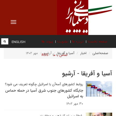
Toggle
vigation
صفحه نخست
درباره ما
عضویت
پیوند ها
ENGLISH
صفحه‌اصلی
اخبار
آسیا و آفریقا
آرشیو
مهر ۱۴۰۲
تماس با ما
RSS
آسیا و آفریقا - آرشیو
روابط کشورهای آسه‌آن با اسرائیل چگونه تعریف می شود؟
جایگاه کشورهای جنوب شرق آسیا در حمله حماس
به اسرائیل
۳۰ مهر ۱۴۰۲
رابطۀ بین تمرکز ذهن و موفقیت