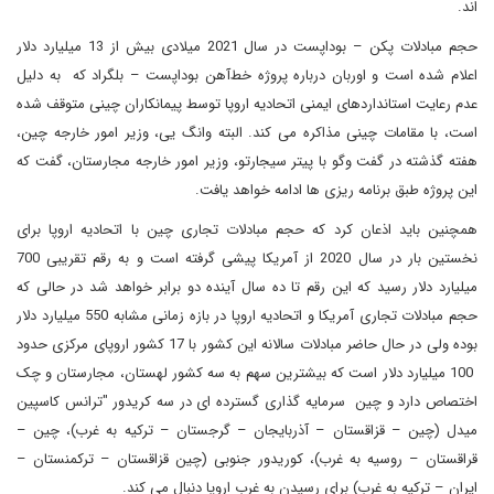
اند.
حجم مبادلات پکن – بوداپست در سال 2021 میلادی بیش از 13 میلیارد دلار
اعلام شده است و اوربان درباره پروژه خط‌آهن بوداپست – بلگراد که به دلیل
عدم رعایت استانداردهای ایمنی اتحادیه اروپا توسط پیمانکاران چینی متوقف شده
است، با مقامات چینی مذاکره می کند. البته وانگ یی، وزیر امور خارجه چین،
هفته گذشته در گفت وگو با پیتر سیجارتو، وزیر امور خارجه مجارستان، گفت که
این پروژه طبق برنامه ریزی ها ادامه خواهد یافت.
همچنین باید اذعان کرد که حجم مبادلات تجاری چین با اتحادیه اروپا برای
نخستین بار در سال 2020 از آمریکا پیشی گرفته است و به رقم تقریبی 700
میلیارد دلار رسید که این رقم تا ده سال آینده دو برابر خواهد شد در حالی که
حجم مبادلات تجاری آمریکا و اتحادیه اروپا در بازه زمانی مشابه 550 میلیارد دلار
بوده ولی در حال حاضر مبادلات سالانه این کشور با 17 کشور اروپای مرکزی حدود
100 میلیارد دلار است که بیشترین سهم به سه کشور لهستان، مجارستان و چک
اختصاص دارد و چین سرمایه گذاری گسترده ای در سه کریدور "ترانس کاسپین
میدل (چین – قزاقستان – آذربایجان – گرجستان – ترکیه به غرب)، چین –
قراقستان – روسیه به غرب)، کوریدور جنوبی (چین قزاقستان – ترکمنستان –
ایران – ترکیه به غرب) برای رسیدن به غرب اروپا دنبال می کند.