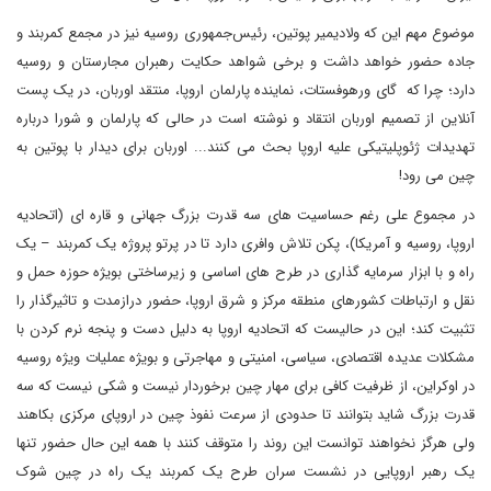
موضوع مهم این که ولادیمیر پوتین، رئیس‌جمهوری روسیه نیز در مجمع کمربند و
جاده حضور خواهد داشت و برخی شواهد حکایت رهبران مجارستان و روسیه
دارد؛ چرا که گای ورهوفستات، نماینده پارلمان اروپا، منتقد اوربان، در یک پست
آنلاین از تصمیم اوربان انتقاد و نوشته است در حالی که پارلمان و شورا درباره
تهدیدات ژئوپلیتیکی علیه اروپا بحث می کنند... اوربان برای دیدار با پوتین به
چین می رود!
در مجموع علی رغم حساسیت های سه قدرت بزرگ جهانی و قاره ای (اتحادیه
اروپا، روسیه و آمریکا)، پکن تلاش وافری دارد تا در پرتو پروژه یک کمربند – یک
راه و با ابزار سرمایه گذاری در طرح های اساسی و زیرساختی بویژه حوزه حمل و
نقل و ارتباطات کشورهای منطقه مرکز و شرق اروپا، حضور درازمدت و تاثیرگذار را
تثبیت کند؛ این در حالیست که اتحادیه اروپا به دلیل دست و پنجه نرم کردن با
مشکلات عدیده اقتصادی، سیاسی، امنیتی و مهاجرتی و بویژه عملیات ویژه روسیه
در اوکراین، از ظرفیت کافی برای مهار چین برخوردار نیست و شکی نیست که سه
قدرت بزرگ شاید بتوانند تا حدودی از سرعت نفوذ چین در اروپای مرکزی بکاهند
ولی هرگز نخواهند توانست این روند را متوقف کنند با همه این حال حضور تنها
یک رهبر اروپایی در نشست سران طرح یک کمربند یک راه در چین شوک