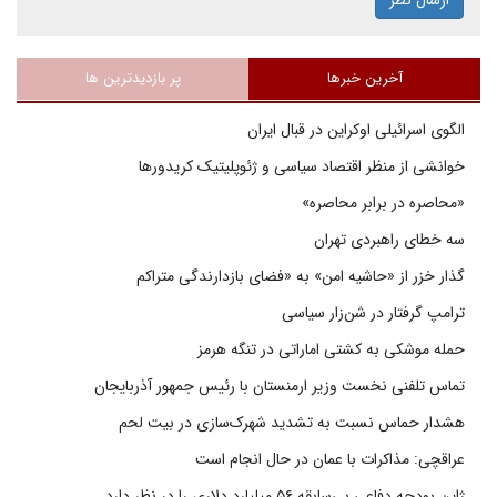
آخرین خبرها
پر بازدیدترین ها
الگوی اسرائیلی اوکراین در قبال ایران
خوانشی از منظر اقتصاد سیاسی و ژئوپلیتیک کریدورها
«محاصره در برابر محاصره»
سه خطای راهبردی تهران
گذار خزر از «حاشیه امن» به «فضای بازدارندگی متراکم
ترامپ گرفتار در شن‌زار سیاسی
حمله موشکی به کشتی اماراتی در تنگه هرمز
تماس تلفنی نخست وزیر ارمنستان با رئیس جمهور آذربایجان
هشدار حماس نسبت به تشدید شهرک‌سازی در بیت‌ لحم
عراقچی: مذاکرات با عمان در حال انجام است
ژاپن بودجه دفاعی بی‌سابقه ۵۶ میلیارد دلاری را در نظر دارد