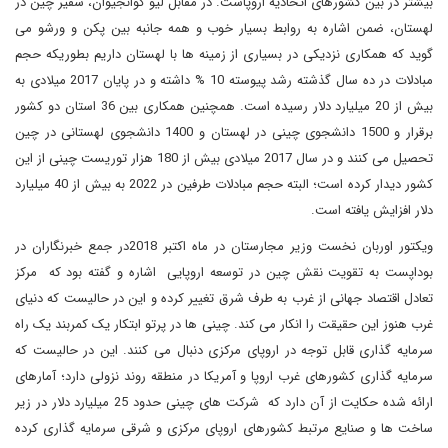
بیشتر در بین کشورهای اتحادیه اروپاست. در مقابل لیو گوانجیوان، سفیر چین در
لهستان، ضمن اشاره به روابط بسیار خوب و همه جانبه بین پکن و ورشو می
گوید که همکاری نزدیکی در بسیاری از زمینه ها با لهستان داریم بطوریکه حجم
مبادلات در ده سال گذشته رشد پیوسته 10 % داشته و در پایان 2017 میلادی به
بیش از 20 میلیارد دلار رسیده است. همچنین همکاری بین 36 استان دو کشور
برقرار و 1500 دانشجوی چینی در لهستان و 1400 دانشجوی لهستانی در چین
تحصیل می کنند و در سال 2017 میلادی بیش از 180 هزار توریست چینی از این
کشور دیدار کرده است؛ البته حجم مبادلات طرفین در 2022 به بیش از 40 میلیارد
دلار افزایش یافته است.
ویکتور اوربان نخست وزیر مجارستان در ماه اکتبر 2018در جمع خبرنگاران در
بوداپست به تقویت نقش چین در توسعه اروپایی اشاره و گفته بود که مرکز
تعادل اقتصاد جهانی از غرب به طرف شرق تغییر کرده و این در حالیست که دنیای
غرب هنوز این حقیقت را انکار می کند. چینی ها در پرتو ابتکار یک کمربند یک راه
سرمایه گذاری قابل توجه در اروپای مرکزی دنبال می کنند. این در حالیست که
سرمایه گذاری کشورهای غرب اروپا و آمریکا در منطقه روند نزولی دارد؛ آمارهای
ارائه شده حکایت از آن دارد که شرکت های چینی حدود 25 میلیارد دلار در زیر
ساخت ها و صنایع مرتبط کشورهای اروپای مرکزی و شرقی سرمایه گذاری کرده