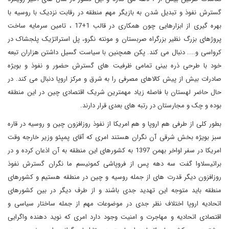
گسترش نفوذ و تبدیل شدن به بازیگر مهم منطقه در رقابت نزدیک با روسیه با
بهره گیری از ابزارهایی چون همکاری در قالب 1+17 ، تامین سرمایه ساخت
پروژهای بزرگ نظیر بزرگراه صربستان و مونته نگرو، پل استراتژیک پلجشاک در
کرواسی و.... دنبال می کند. پکن همچنین با سیاست گسیل داشتن هزاران تبعه
خود با طرحی ذره بینی تمامی ظرفیت های گسترش حضور و نفوذ و بویژه
صادرات بیش از پیش کالاهای مصرفی را به شرق و مرکز اروپا دنبال می کند. در
حال حاضر لهستان با فاصله زیاد مهمترین شریک اقتصادی چین در این منطقه
بوده و چک و مجارستان در رتبه های بعدی قرار دارند.
بطور کلی از طرفی هم اروپا و هم امریکا از نفوذ روزافزون چین و روسیه در قاره
سبز بویژه بخش شرقی آن نگران هستند امری که آقای پمپئو وزیر خارجه وقت
امریکا در سفر اواخر بهمن 1397 به کشورهای این منطقه به آن اذعان کرده و در
براتیسلاوا گفت سه دهه پس از فروپاشی کمونیسم ما نگران گسترش نفوذ
روزافزون دیگر قدرت های از جمله روسیه و چین در منطقه هستیم و کشورهای
منطقه باید متوجه این تهدید جدی باشند و از طرف دیگر در بین کشورهای
اتحادیه اروپا اختلاف نظر جدی در موضوعات مهم از جمله ساختار سیاسی و
اقتصادی اتحادیه و مهاجرت و امنیت وجود دارد امری که نوید دهنده واگرایی