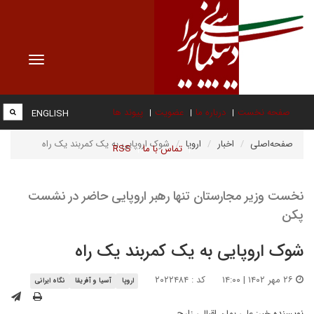
Toggle
vigation
صفحه نخست
درباره ما
عضویت
پیوند ها
ENGLISH
صفحه‌اصلی
اخبار
اروپا
شوک اروپایی به یک کمربند یک راه
تماس با ما
RSS
نخست وزیر مجارستان تنها رهبر اروپایی حاضر در نشست
پکن
شوک اروپایی به یک کمربند یک راه
۲۶ مهر ۱۴۰۲ | ۱۴:۰۰
کد : ۲۰۲۲۴۸۴
اروپا
آسیا و آفریقا
نگاه ایرانی
نویسنده خبر:
علی بمان اقبالی زارچ