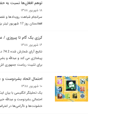
توهم افغان‌ها نسبت به حضو
۱۸ شهریور ۱۳۸۸
سرانجام شباهت رویدادها و نقصان
افغانستان روز 17 شهریور تیتر بزند: "ایران زیرکانه پشت پرده انتخابات افغانستان نشسته است".
کرزی یک گام تا پیروزی / عب
۱۶ شهریور ۱۳۸۸
نتا
برای تثبیت ریاست جمهوری اش 
احتمال اتحاد بشردوست و عب
۱۰ شهریور ۱۳۸۸
یک تحلیلگر انگلیسی با بیان این
احتمالی بشردوست و عبدالله خبر د
خشونت‌ها و ناآرامى‌ها در اعتراض