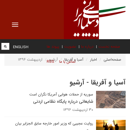
Toggle
vigation
صفحه نخست
درباره ما
عضویت
پیوند ها
ENGLISH
صفحه‌اصلی
اخبار
آسیا و آفریقا
آرشیو
اردیبهشت ۱۳۹۶
تماس با ما
RSS
آسیا و آفریقا - آرشیو
سوریه از حملات هوایی آمریکا نگران است
شایعاتی درباره پایگاه نظامی اردنی
۳۰ اردیبهشت ۱۳۹۶
روایت عجیبی که وزیر امور خارجه سابق الجزایر بیان