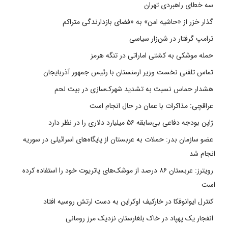
سه خطای راهبردی تهران
گذار خزر از «حاشیه امن» به «فضای بازدارندگی متراکم
ترامپ گرفتار در شن‌زار سیاسی
حمله موشکی به کشتی اماراتی در تنگه هرمز
تماس تلفنی نخست وزیر ارمنستان با رئیس جمهور آذربایجان
هشدار حماس نسبت به تشدید شهرک‌سازی در بیت‌ لحم
عراقچی: مذاکرات با عمان در حال انجام است
ژاپن بودجه دفاعی بی‌سابقه ۵۶ میلیارد دلاری را در نظر دارد
عضو سازمان بدر: حملات به عربستان از پایگاه‌های اسرائیلی در سوریه
انجام شد
رویترز: عربستان ۸۶ درصد از موشک‌های پاتریوت خود را استفاده کرده
است
کنترل ایوانوفکا در خارکیف اوکراین به دست ارتش روسیه افتاد
انفجار یک پهپاد در خاک بلغارستان نزدیک مرز رومانی