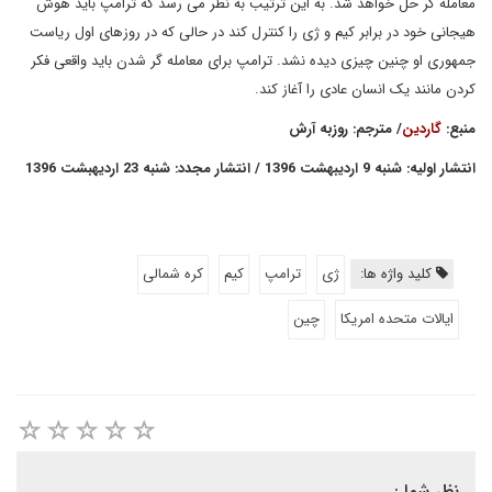
معامله گر حل خواهد شد. به این ترتیب به نظر می رسد که ترامپ باید هوش
هیجانی خود در برابر کیم و ژی را کنترل کند در حالی که در روزهای اول ریاست
جمهوری او چنین چیزی دیده نشد. ترامپ برای معامله گر شدن باید واقعی فکر
کردن مانند یک انسان عادی را آغاز کند.
منبع:
گاردین
/ مترجم: روزبه آرش
انتشار اولیه: شنبه 9 اردیبهشت 1396 / انتشار مجدد: شنبه 23 اردیهبشت 1396
کلید واژه ها:
ژی
ترامپ
کیم
کره شمالی
ایالات متحده امریکا
چین
نظر شما :