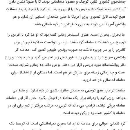
جستجوی کشوری فقیر، کوچک و معمولا مسلمانی بودند تا با هیولا نشان دادن
آن کشور تمام شوک ها و ترس ها را از بین ببرند. اما کیم با توجه به بعد مسافت
هیچ تهدید قابل تصوری برای آمریکا یا حتی متحدان آسیایی آن ندارد و هر
واکنش آمریکا می تواند بندبازی خطرناکی در کره شمالی باشد.
اما بحران، بحران است. هنری کسینجر زمانی گفته بود که او مذاکره با افرادی را
ترجیح می دهد که «معامله گر» باشند. او نمی توانست مذاکره تاچر در برابر
گالتری را بر سر جزیره فالکند به صورت روندی طبیعی تصور کند. معامله گر
واکنشی سریع دارد و رقیبش را به طور کامل زیر نظر می گیرد و هر حرکت او را از
نظر روانشناسانه مورد بررسی قرار می دهد. او می داند چه زمانی شرایط سخت
است و چه زمانی زمینه برای سازش فراهم است. اما دستان او از اشتیاق برای
معامله احتمالی خواهد لرزید.
مطمئنا ترامپ هیچ توجهی به مسائل حقوق بشری در کره ندارد. او فقط می
خواهد روزی کیم را پدرانه برای یک معامله در آغوش بگیرد. حتی اگر این معامله،
معامله بزرگی نباشد. ترامپ می داند که ترس به مراتب بزرگتر از کیم برای او، در
معامله با کشور همسایه و پکن نهفته است.
کره شمالی اموالی برای معامله ندارد اما بحران دیپلماتیکی است که توسط یک