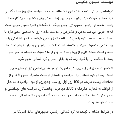
نویسنده: سیمون جنکینس
دیپلماسی ایرانی:
کیم جونگ اون 27 ساله بود که در مراسم سال روز بنیان گذاری
کره شمالی شرکت کرد. رهبری در چنین زمانی و در چنین کشوری باید کار سختی
باشد. متحد او، رئیس جمهور ژی جین پینگ، از نگاهش «مرد بسیار خوبی است
که به خوبی می شناسدش و کشورش را دوست دارد.» ژی به سختی سعی دارد تا
بحران بسیار سخت کره را حل کند. البته که ژی نمی خواهد مرگ و آشفتگی را در
چند قدمی کشورش ببیند و علاقمند است تا کاری برای این بحران انجام دهد اما
ممکن است نتواند کاری از پیش ببرد. با این اوضاع نوبت به دونالد ترامپ می
رسد تا مناقصه ای را کلید بزند که به پایان بحران کره شمالی منجر شود.
شخصیت «دلال اموال نیویورکی» آمریکا در عرصه دیپلماسی نیز در حال ظهور
است. بحران کره شمالی برای ترامپ و هشدار او باعث منحرف شدن اذهان از
تصادفات پشت سرهم در 100 روز اول ریاست جمهوری او بود. ترامپ تا به حال
از توافقنامه تجارت مکزیک و کانادا، مهاجرت، پناهندگان، مراقبت های بهداشتی و
دیوار مکزیک عقب کشیده است و باید دید دیدگاه او درباره کره شمالی به چه
سمت خواهد رفت.
در شرایط مشابه با تهدیدات کره شمالی، رئیس جمهورهای سابق آمریکا در