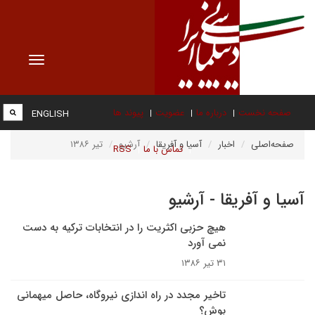
Toggle
vigation
صفحه نخست
درباره ما
عضویت
پیوند ها
ENGLISH
صفحه‌اصلی
اخبار
آسیا و آفریقا
آرشیو
تیر ۱۳۸۶
تماس با ما
RSS
آسیا و آفریقا - آرشیو
هيچ حزبى اکثريت را در انتخابات ترکيه به دست
نمى آورد
۳۱ تیر ۱۳۸۶
تاخير مجدد در راه اندازى نيروگاه، حاصل ميهمانى
بوش؟