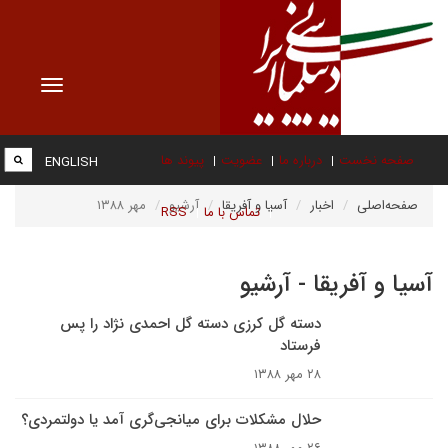
Toggle
vigation
صفحه نخست
درباره ما
عضویت
پیوند ها
ENGLISH
صفحه‌اصلی
اخبار
آسیا و آفریقا
آرشیو
مهر ۱۳۸۸
تماس با ما
RSS
آسیا و آفریقا - آرشیو
دسته گل کرزی دسته گل احمدی نژاد را پس
فرستاد
۲۸ مهر ۱۳۸۸
حلال مشکلات برای میانجی‌گری آمد یا دولتمردی؟