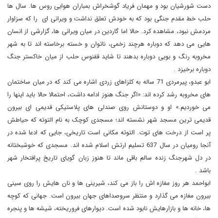
دست شورشیان بود و مهمان فریاد گوشخراش بمباران هوایی روس ها. سال ها
حلب خط مقدم جنگی بود که به خودش تعلق نداشت و ویرانی ای را که سزاوار
مردمش نبود، مشاهده کرد. حالا اما گاردین در میان ویرانی ها، گزارشی از انسان
هایی می دهد که دوباره هرچند زخمی، ناتوان و خسته برخاسته اند تا به شهر
مخروبه رنگ و بویی دوباره بدهند تا شاید ققنوس حلب از میان خاکستر جنگ
دوباره برخیزد
.
ابو عبدو، پیرمردی 71 ساله به کلزاهای زردی اشاره می کند که در میان ساختمان
های مخروبه رشد کرده اند: «اگر جنگ هنوز ادامه داشت، احتمالا حالا باید اینها را
می خوردیم.» او و دوستانش روی صندلی های پلاستیکی قدیمی ای بیرون
قدیمی ترین مسجد شهر نشسته اند؛ مسجدی کوچک به نام التوته که حیاطش
پر است از درخت های توت. التوته مکانی است تاریخی، جایی که ادعا شده در
آنجا رومیان در سال 637 تسلیم ارتش اسلام شده اند. مسجدی که خوشبختانه
در دل شهرجنگ زنده سالم باقی ماند تا هنوز زبان گویای تاریخ پرافتخار شهر
باشد
.
ابواحمد هر روز مغازه اش را باز می کند، شیرینی ها و نان هایش را روی سینی
بیرون مغازه می گذارد و منتظر سروصداهای جهان بیرون است. جهانی که کوچه
ها، خانه ها و بازارهایش نابود شده است. دیوارهای فروریخته، شیشه ها و پنجره