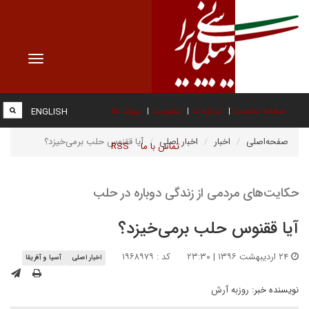
Toggle
vigation
صفحه نخست
درباره ما
عضویت
پیوند ها
ENGLISH
صفحه‌اصلی
اخبار
اخبار اصلی
آیا ققنوس حلب برمی‌خیزد؟
تماس با ما
RSS
حکایت‌های مردمی از زندگی دوباره در حلب
آیا ققنوس حلب برمی‌خیزد؟
۲۴ اردیبهشت ۱۳۹۶ | ۲۳:۳۰
کد : ۱۹۶۸۹۷۹
اخبار اصلی
آسیا و آفریقا
نویسنده خبر:
روزبه آرش