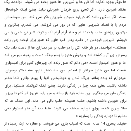
ها دیگر وجود ندارند اما نان ها و شیرینی ها هنوز پخته می شوند. ابواحمد یک
اعتقاد شیرین دارد: «اگر کسی برای خریدن شیرینی بیاید، یعنی اینکه خوشحال
است. اگر غمگین باشد که درباره خوردن شیرینی فکر نمی کند. من خوشحالی
مردم را با تعداد شیرینی هایی که در روز می فروشم، می شمارم. بدترین و
بهترین روزهای حلب را دیده ام و حالا آرام آرام تک و توک شیرینی هایی را می
فروشم. شیرینی فروختن در حلب، یعنی لب هایی که هنوز برای لبخند زدن زنده
هستند.» ابواحمد، دو بار خانه اش را در حلب بر سر بمباران ها از دست داد. یک
پسرش زیر آوار کشته شد و پدرش هنوز با زخم جنگ دست و پنجه نرم می کند
اما او هنوز امیدوار است: «می دانم که هنوز زنده ام، چیزهای کمی برای امیدواری
هست اما من هنوز سرشار از امیدم. من سه دختر دارم، سه دختر نوجوان.
امیدوارم که زنده بمانم، بزرگ شدن و خوشبختی آنها را ببینم. وقتی شما دختر
داشته باشید، یعنی همه چیز در زندگی دارید، یعنی اینکه ثروتمند هستید. برای
زندگی مان می جنگیم. این مغازه باید باز بماند و من باید هرروز کار کنم تا چیزی
برای خوردن داشته باشیم. حلب همیشه حلب باقی می ماند. این سنگ ها که
حالا ویران شده، روزی دوباره ساخته می شوند. فقط باید آن قدر امیدوار باقی
بمانیم تا دوباره زندگی را بسازیم.»
حنیف، پسری 14 ساله است که اسباب بازی می فروشد. او مغازه به ارث رسیده از