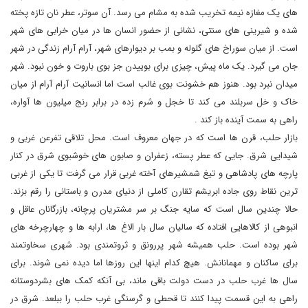
های یک مغازه نیمه تخریب شده به مشام می رسد. آن سوتر، عطر نان تازه پخته
شده و شیرینی های سنتی، نشانی از حضور انسان ها در میان خرابی های شهر
است. از میان سوراخ های گلوله و بمب بر دیوارهای شهر، آرام آرام زندگی در شهر
جان می گیرد. یک ماه پیش، چیزی برای بوییدن جز بوی باروت و خون نبود. شهر
میدان نبرد بود. هنوز هم خشونت بوی غالب است اما انسانیت آرام آرام از میان
خاک و خل سربلند می کند تا خجل و شرم زده در برابر رنج میلیون ها آواره،
راهی به سمت آینده باز کند
.
بازار حلب، قرن ها است که در جهان معروف است. محل تلاقی تفرعن غربی و
شیدایی شرق. جایی که عطر پسته، زعفران و صابون های خوشبوی شرق در کنار
پارچه های پادشاهی و تیغ شمشیرهای آخته غربی قرار می گرفت تا یکی از غربی
ترین نقاط روی جاده ابریشم تقارن کاملی از دنیای مدرن و باستانی را رقم بزند.
حالا چندین سال است که سایه جنگ بر سر مشتریان پرچانه، بازرگانان عاقل و
انبوهی از کالاهایی افتاده که سالیان سال بار الاغ ها، ارابه ها و چهارچرخه های
شهر بوده است. حلب همیشه شهر پررونق و ثروتمندی بود. شهری سخاوتمند
برای ساکنان و مهمانانش. هیچ کدام اینها این روزها اما دیده نمی شوند. برای
سال ها غرب حلب در دست دولت باقی ماند، بی آنکه کمک های بشردوستانه
راهی به این قسمت پیدا کنند تا قحطی و گرسنگی غرب حلب را ببلعد. شرق در