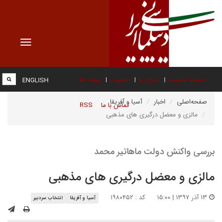
Toggle
vigation
صفحه نخست
درباره ما
عضویت
پیوند ها
ENGLISH
صفحه‌اصلی
اخبار
آسیا و آفریقا
تماس با ما
RSS
مالزی و معضل درگیری های مذهبی
بررسی واکنش دولت ماهاتیر محمد
مالزی و معضل درگیری های مذهبی
۱۳ آذر ۱۳۹۷ | ۱۵:۰۰
کد : ۱۹۸۰۴۵۲
آسیا و آفریقا
انتخاب سردبیر