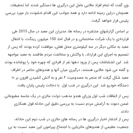
وی گفت که تمام افراد مالایی عامل این درگیری ها دستگیر شدند اما تحقیقات
همچنان دراین زمینه ادامه دارد و همه جوانب این اقدام خشونت بار مورد بررسی
پلیس قرار خواهد گرفت.
بر اساس گزارشهای منتشره در رسانه ها، مدیران این معبد در سال 2015 طی
قراردادی با یک شرکت ساختمانی و در قبال اخذ 150 میلیون رینگت، با انتقال
معبد به مکانی دیگر در سه کیلومتری محل فعلی، موافقت کرده بودند که پس از
تصمیم به اجرای این قرارداد، با واکنش و مخالفت مردم علاقمند به معبد مواجهه
شد. این اعتشاشات پس از ورود دهها نفر از افرادی که چهره خود را پوشانده بودند
و گفته می شود مالایی هستند، درگیری میان آنها و هندوهای حاضر در اطراف
معبد شکل گرفت که منجر به مصدومیت ۶ نفر و به آتش کشیدن افزون بر ۱۰
دستگاه خودرو شد. این درگیری در شب اول با دخالت پلیس پایان یافت.
پس از اتفاقات شب اول وزرای هندو مذهب دولت مالزی در یک جلسه مطبوعاتی
ضمن دعوت به آرامش مردم نسبت به بررسی دقیق این حادثه قول همکاری
دادند.
پس از انتشار اخبار درگیری ها در رسانه های مالزی در شب دوم این حادثه،
جمعیت عظیمی از هندوهای مالزیایی با اجتماع پیرامون این معبد نسبت به بی