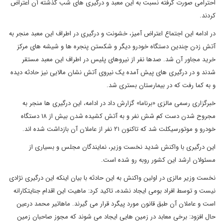
احترامی صورت گرفته نسبت به این معبد و درگیری های شب گذشته آن اعتراض
کردند.
در ادامه این اجتماع اعتراض آمیز، خشونت و درگیری در اطراف این معبد منجر به
آتش زدن چندین دستگاه خودرو دیگر و شکستن پنجره ها و شیشه های مرکز
خرید مجاور آن شد. صدها نفر از نیروهای پلیس در اطراف این معبد مستقر
شدند و در درگیری های پیش آمده یک نیروی آتش نشان مالایی نیز حادثه دیده
و به کما رفت که در بیمارستان بستری شد.
خبرگزاری رسمی مالزی «برناما» گزارش داد در ادامه، این درگیری ها منجر به
مجروح شدن دست کم شش نفر و به آتش کشیده شدن بیش از ۱۸ دستگاه
خودرو و موتورسیکلت شد که تاکنون ۲۱ نفر از عاملان آن بازداشت شده اند.
این درگیری با واکنش شدید نخست وزیر، نمایندگان مجلس و بسیاری از
مسئولان ارشد این کشور روبه رو شده است.
نخست وزیر مالزی در اولین واکنش به این حادثه با بیان اینکه این درگیری نژادی
نیست و توسط افراد بومی ایجاد نشده، تاکید کرد: ماهیت این اقدام جنایتکارانه
است و عاملان آن طبق قانون مورد پیگرد قرار می گیرند. ماهاتیر محمد درعین
حال افزود: برخی معابد در زمین هایی ایجاد می شوند که مجوز صاحبان زمین