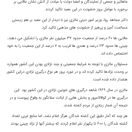
ماهاتیر و جمعی از نمایندگان و اعضا دولت با عیادت از آتش نشان مالایی بر
برخورد با عوامل بروز خشونت در این معبد تاکید کردند.
دکتر مجاهد روا، وزیر امور دینی مالزی نیز با دیدار از این معبد بر هم زیستی
مسالمت آمیز و پرهیز از خشونت های مذهبی تاکید کرد.
مالایی ها ۶۰ درصد از جمعیت حدود ۳۲ میلیون نفر مالزی را تشکیل می دهند،
چینی ها حدود ۲۳ درصد و هندی ها قریب به ۷ درصد از این جمعیت را به خود
اختصاص داده اند.
مسئولان مالزی با توجه به شرایط جمعیتی و چند نژادی بودن این کشور همواره
بر وحدت نژادها تاکید کرده اند و در مورد بروز هر نوع درگیری نژادی دراین کشور
هشدار داده شده است.
مالزی در سال ۱۹۶۹ شاهد درگیری های خونین نژادی در این کشور بود. این
درگیری ها در کوالالامپور و بخش هایی از ایالت سلانگور به وقوع پیوست و در
نتیجه آن شمار زیادی از مردم کشته شدند.
هر چند که آمار دقیق این کشته شدگان هرگز اعلام نشد، اما منابع غربی تعداد
کشته شدگان را ۶۰۰ تا یکهزار نفر اعلام کردند که بیشتر آنها از نژاد چینی بودند.