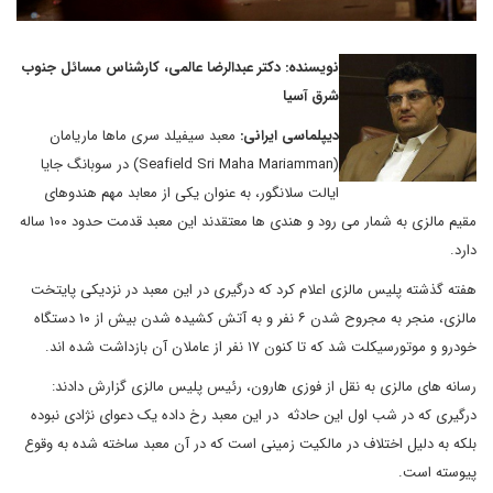
نویسنده: دکتر عبدالرضا عالمی، کارشناس مسائل جنوب
شرق آسیا
دیپلماسی ایرانی:
معبد سیفیلد سری ماها ماریامان
(Seafield Sri Maha Mariamman) در سوبانگ جایا
ایالت سلانگور، به عنوان یکی از معابد مهم هندوهای
مقیم مالزی به شمار می رود و هندی ها معتقدند این معبد قدمت حدود ۱۰۰ ساله
دارد.
هفته گذشته پلیس مالزی اعلام کرد که درگیری در این معبد در نزدیکی پایتخت
مالزی، منجر به مجروح شدن ۶ نفر و به آتش کشیده شدن بیش از ۱۰ دستگاه
خودرو و موتورسیکلت شد که تا کنون ۱۷ نفر از عاملان آن بازداشت شده اند.
رسانه های مالزی به نقل از فوزی هارون، رئیس پلیس مالزی گزارش دادند:
درگیری که در شب اول این حادثه در این معبد رخ داده یک دعوای نژادی نبوده
بلکه به دلیل اختلاف در مالکیت زمینی است که در آن معبد ساخته شده به وقوع
پیوسته است.