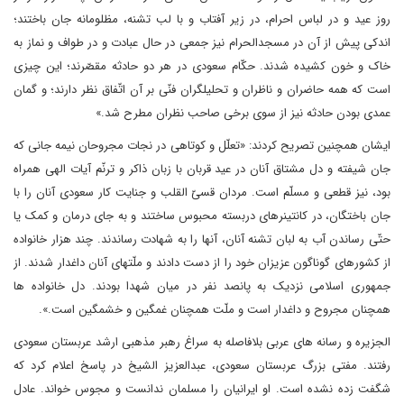
روز عید و در لباس احرام، در زیر آفتاب و با لب تشنه، مظلومانه جان باختند؛
اندکی پیش از آن در مسجدالحرام نیز جمعی در حال عبادت و در طواف و نماز به
خاک و خون کشیده شدند. حکّام سعودی در هر دو حادثه مقصّرند؛ این چیزی
است که همه حاضران و ناظران و تحلیلگران فنّی بر آن اتّفاق نظر دارند؛ و گمان
عمدی بودن حادثه نیز از سوی برخی صاحب نظران مطرح شد.»
ایشان همچنین تصریح کردند: «تعلّل و کوتاهی در نجات مجروحان نیمه جانی که
جان شیفته و دل مشتاق آنان در عید قربان با زبان ذاکر و ترنّم آیات الهی همراه
بود، نیز قطعی و مسلّم است. مردان قسیّ القلب و جنایت کار سعودی آنان را با
جان باختگان، در کانتینرهای دربسته محبوس ساختند و به جای درمان و کمک یا
حتّی رساندن آب به لبان تشنه آنان، آنها را به شهادت رساندند. چند هزار خانواده
از کشورهای گوناگون عزیزان خود را از دست دادند و ملّتهای آنان داغدار شدند. از
جمهوری اسلامی نزدیک به پانصد نفر در میان شهدا بودند. دل خانواده ها
همچنان مجروح و داغدار است و ملّت همچنان غمگین و خشمگین است.»
.
الجزیره و رسانه های عربی بلافاصله به سراغ رهبر مذهبی ارشد عربستان سعودی
رفتند. مفتی بزرگ عربستان سعودی، عبدالعزیز الشیخ در پاسخ اعلام کرد که
شگفت زده نشده است. او ایرانیان را مسلمان ندانست و مجوس خواند. عادل