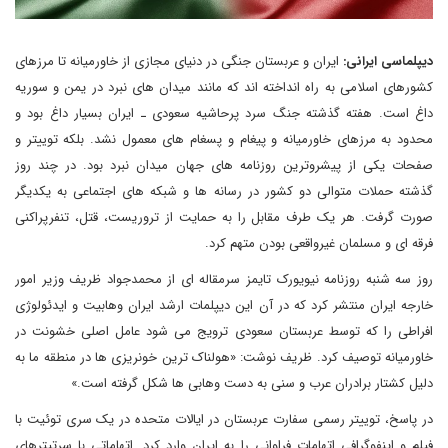
دیپلماسی ایرانی:
ایران و عربستان جنگی در دنیای مجازی از خاورمیانه تا مرزهای
کشورهای اسلامی به راه انداخته اند که مانند میدان های نبرد در یمن و سوریه
داغ است. هفته گذشته جنگ سرد پرحاشیه سعودی ـ ایران بسیار داغ بود و
محدود به مرزهای خاورمیانه و پیغام و پسغام های معمول نشد. بلکه توییتر و
صفحات یکی از پیشروترین روزنامه های جهان میدان نبرد بود. در چند روز
گذشته حملات متوالی دو کشور در رسانه ها و شبکه های اجتماعی به یکدیگر
صورت گرفت. هر یک طرف مقابل را به حمایت از تروریست، قتل، تنفرپراکنی
فرقه ای و مسلمان غیرواقعی بودن متهم کرد.
روز سه شنبه روزنامه نیویورک تایمز سرمقاله ای از محمدجواد ظریف وزیر امور
خارجه ایران منتشر کرد که در آن این دیپلمات ارشد ایران وهابیت و ایدئولوژی
افراطی را که توسط عربستان سعودی ترویج می شود عامل اصلی خشونت در
خاورمیانه توصیف کرد. ظریف نوشت: «هولناک ترین خونریزی ها در منطقه ما به
دلیل کشتار برادران عرب و سنی به دست وهابی ها شکل گرفته است
.
»
در پاسخ، توییتر رسمی سفارت عربستان در ایالات متحده در یک سری توئیت با
فیلم و اینفوگرافی اتهامات فراوانی را به ایران وارد کرد. اتهاماتی با سرتیترهای