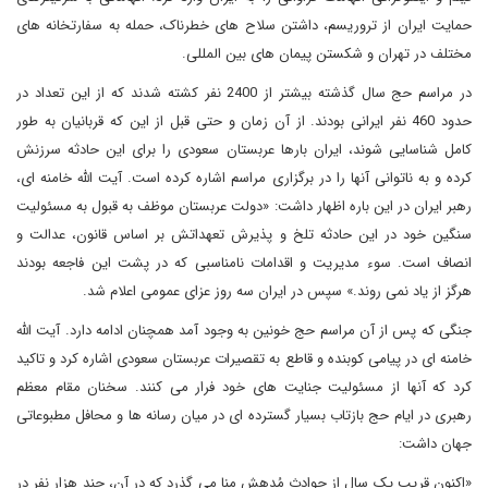
حمایت ایران از تروریسم، داشتن سلاح های خطرناک، حمله به سفارتخانه های
مختلف در تهران و شکستن پیمان های بین المللی.
در مراسم حج سال گذشته بیشتر از 2400 نفر کشته شدند که از این تعداد در
حدود 460 نفر ایرانی بودند. از آن زمان و حتی قبل از این که قربانیان به طور
کامل شناسایی شوند، ایران بارها عربستان سعودی را برای این حادثه سرزنش
کرده و به ناتوانی آنها را در برگزاری مراسم اشاره کرده است. آیت الله خامنه ای،
رهبر ایران در این باره اظهار داشت: «دولت عربستان موظف به قبول به مسئولیت
سنگین خود در این حادثه تلخ و پذیرش تعهداتش بر اساس قانون، عدالت و
انصاف است. سوء مدیریت و اقدامات نامناسبی که در پشت این فاجعه بودند
هرگز از یاد نمی روند.» سپس در ایران سه روز عزای عمومی اعلام شد.
جنگی که پس از آن مراسم حج خونین به وجود آمد همچنان ادامه دارد. آیت الله
خامنه ای در پیامی کوبنده و قاطع به تقصیرات عربستان سعودی اشاره کرد و تاکید
کرد که آنها از مسئولیت جنایت های خود فرار می کنند. سخنان مقام معظم
رهبری در ایام حج بازتاب بسیار گسترده ای در میان رسانه ها و محافل مطبوعاتی
جهان داشت:
«اکنون قریب یک سال از حوادث مُدهش منا می گذرد که در آن، چند هزار نفر در