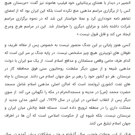
الجبیر در دیدار با همتای بریتانیایی خود فیلیپ هاموند نیز گفت: «عربستان هیچ
کس را از برگزاری مراسم مذهبی منع نکرده است بلکه این ایران بود که از امضای
تفاهم نامه خودداری کرد و عملا خواستار این شد که در نحوه برگزاری مراسم
شرکت داشته باشد و مزایای دیگری را خواستار شد. این در مراسم هرج ومرج
ایجاد می کند و قابل قبول نیست.»
کسی هنوز پایانی بر این جنگ متصور نیست به خصوص پس از مقاله ظریف و
طوفان های توییتری هیچ چیز مشخص نیست. در پایه جنگ بر سر این است که
کدام طرف حامی واقعی مسلمانان و مدافع اسلام است. از یک سو ایران با دولت
مذهبی شیعه و از سوی دیگر سلطنت روحانیون سنی فوق محافظه کار در
عربستان. هر دو کشور خود را رهبر بر حق جهان اسلام می دانند. عربستان با چاه
های نفت کشوری ثروتمند است که اماکن اصلی مذهبی اسلام شامل مسجد
حضرت محمد (ص) در مدینه و مسجدالحرام در مکه را نگهبانی می کند. از سوی
دیگر پس از انقلاب اسلامی در ایران در سال 1979، این کشور مدلی جدید از
مملکت داری را در منطقه ترویج داده است. مسئله فقط چالش میان ایران و
عربستان نیست، بلکه شیوه ای از حکومت اسلامی است که آن ها در اطراف
جهان اسلام تبلیغ می کنند.
فراتر از این حوادث خونین سال گذشته و حتی مشکلات پیش آمده در سال