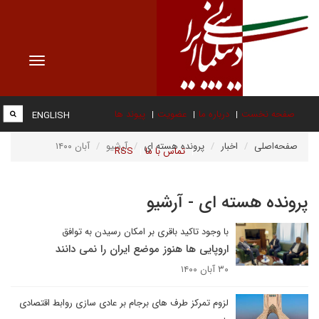
Toggle
vigation
صفحه نخست
درباره ما
عضویت
پیوند ها
ENGLISH
صفحه‌اصلی
اخبار
پرونده هسته ای
آرشیو
آبان ۱۴۰۰
تماس با ما
RSS
پرونده هسته ای - آرشیو
با وجود تاکید باقری بر امکان رسیدن به توافق
اروپایی ها هنوز موضع ایران را نمی دانند
۳۰ آبان ۱۴۰۰
لزوم تمرکز طرف های برجام بر عادی سازی روابط اقتصادی