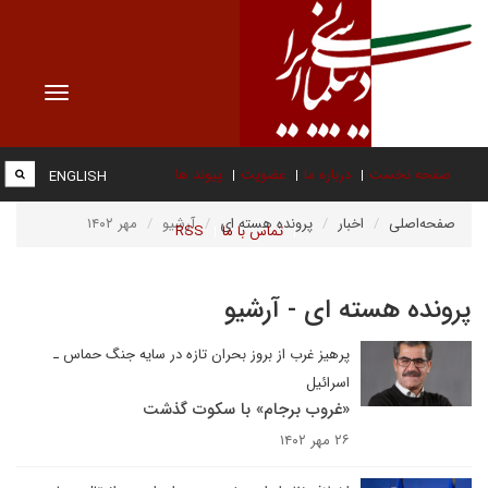
Toggle
vigation
صفحه نخست
درباره ما
عضویت
پیوند ها
ENGLISH
صفحه‌اصلی
اخبار
پرونده هسته ای
آرشیو
مهر ۱۴۰۲
تماس با ما
RSS
پرونده هسته ای - آرشیو
پرهیز غرب از بروز بحران تازه در سایه جنگ حماس ـ
اسرائیل
«غروب برجام» با سکوت گذشت
۲۶ مهر ۱۴۰۲