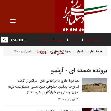
Toggle
vigation
صفحه نخست
درباره ما
عضویت
پیوند ها
ENGLISH
صفحه‌اصلی
اخبار
پرونده هسته ای
آرشیو
فروردین ۱۴۰۰
تماس با ما
RSS
پرونده هسته ای - آرشیو
باید فورا جلوی ماجراجویی های اسرائیل را گرفت
ضرورت پیگیرد حقوقی بین‌المللی مسئولیت رژیم
صهیونیستی در خرابکاری های نطنز
۳۱ فروردین ۱۴۰۰
تاثیر تحولات اخیر منطقه بر برجام