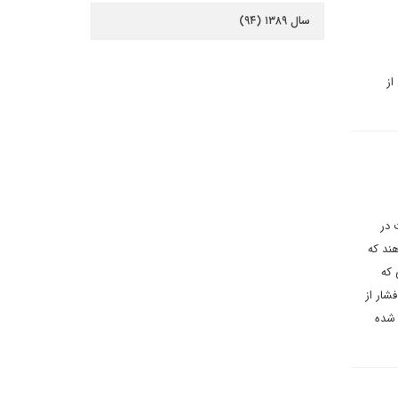
سال ۱۳۸۹ (۹۴)
از
 در
ند که
 که
شار از
 شده