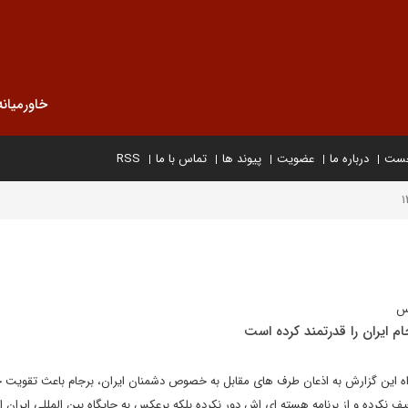
خاورمیانه
خست
درباره ما
عضویت
پیوند ها
تماس با ما
RSS
رس
م ایران را قدرتمند کرده است
ه این گزارش به اذعان طرف های مقابل به خصوص دشمنان ایران، برجام باعث تقویت ج
عیف نکرده و از برنامه هسته ای اش دور نکرده بلکه برعکس به جایگاه بین المللی ایران 