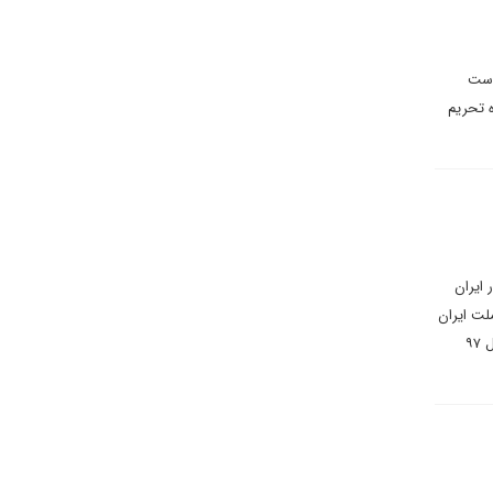
واست
ه تحریم
 ایران
کوری چشم آنها ملت ایران
۲۲ بهمن امسال، ۴۰ سالگی انقلاب را با شکوه برگزار خواهد کرد/ همه حواسشان را جمع کنند. ممکن است آمریکا در سال ۹۷