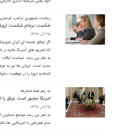
خود یعنی سرمایه گذاری خارجی و
ریاست جمهوری ترامپ، فرصتی بر
شکست برجام شکست اروپ
۲۵ آذر ۱۳۹۷
اگر توافق هسته ای ایران فروبپاشد
که تحریم های آمریکا علاوه بر ب
به نظر می رسد. سیاست ایالات م
جدید است. ایرانی ها نیز به نوبه 
اتحادیه اروپا را در موقعیت دشوا
به رغم همه فشارها
امریکا مجبور است عراق را ا
۲۵ آذر ۱۳۹۷
به نظر می رسد موضع حمایتی ار
عدم همراهی با امریکایی ها دا