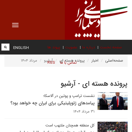
Toggle
vigation
صفحه نخست
درباره ما
عضویت
پیوند ها
ENGLISH
صفحه‌اصلی
اخبار
پرونده هسته ای
آرشیو
مرداد ۱۴۰۴
تماس با ما
RSS
پرونده هسته ای - آرشیو
نشست ترامپ و پوتین در آلاسکا؛
پیامدهای ژئوپلیتیکی برای ایران چه خواهد بود؟
۳۱ مرداد ۱۴۰۴
کل منطقه همچنان ملتهب است