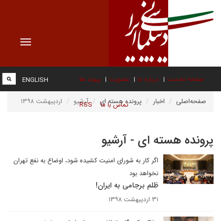
Toggle
vigation
صفحه نخست
درباره ما
عضویت
پیوند ها
ENGLISH
صفحه‌اصلی
اخبار
پرونده هسته ای
آرشیو
اردیبهشت ۱۳۹۸
تماس با ما
RSS
پرونده هسته ای - آرشیو
اگر کار به شورای امنیت کشیده شود، اوضاع به نفع تهران
نخواهد بود
ظلم برجامی به ایران!
۳۱ اردیبهشت ۱۳۹۸