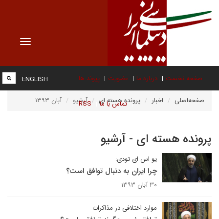
Toggle
vigation
صفحه نخست
درباره ما
عضویت
پیوند ها
ENGLISH
صفحه‌اصلی
اخبار
پرونده هسته ای
آرشیو
آبان ۱۳۹۳
تماس با ما
RSS
پرونده هسته ای - آرشیو
یو اس ای تودی:
چرا ایران به دنبال توافق است؟
۳۰ آبان ۱۳۹۳
موارد اختلافی در مذاکرات