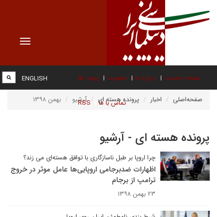
Toggle
vigation
صفحه نخست
درباره ما
عضویت
پیوند ها
ENGLISH
صفحه‌اصلی
اخبار
پرونده هسته ای
آرشیو
بهمن ۱۳۹۸
تماس با ما
RSS
پرونده هسته ای - آرشیو
چرا اروپا بر طبل ناسازگاری با توافق هسته‌ای می زند؟
اظهارات ضدبرجامی اروپایی‌ها عامل موثر در خروج
ترامپ از برجام
۲۳ بهمن ۱۳۹۸
شرط بندی نامطمئن ایران روی اروپا