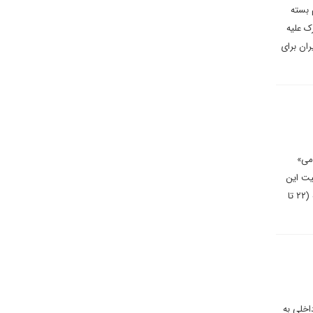
 بسته
ک علیه
ران برای
می»
یت این
توافق به اندازه‌ای است که می‌تواند بر جمع‌بندی و بیانیه پایانی نشست چهار روزه شورای حکام این آژانس‌ که از دوشنبه (۲۲ تا
اخلی به