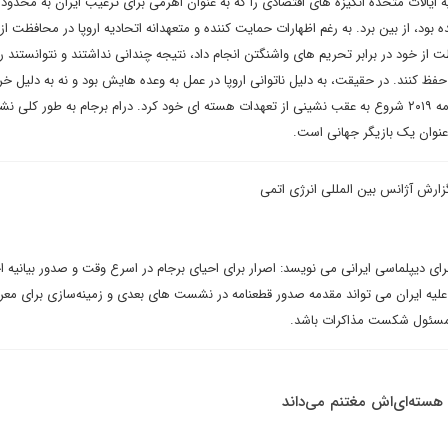
ایالات متحده انگیزه های اقتصادی را که به عنوان اهرمی برای ترغیب ایران به محدود
 بود، از بین برد. به رغم اظهارات حمایت کننده و متعهدانه اتحادیه اروپا در محافظت از 
 از خود در برابر تحریم های واشنگتن انجام داد، نتیجه چندانی نداشتند و نتوانستند ر
ا حفظ کنند. در حقیقت، به دلیل ناتوانی اروپا در عمل به وعده هایش بود و نه به دلیل خ
آمریکا از توافق، که ایران در ماه مه ۲۰۱۹ شروع به عقب نشینی از تعهدات هسته ای خود کرد. درام برجام به طور کل
عنوان یک بازیگر جهانی است.
گزارش آژانس بین المللی انرژی اتمی
برای دیپلماسی ایرانی می نویسد: اصرار برای احیای برجام در اسرع وقت و صدور بیانیه ا
 ایران می تواند مقدمه صدور قطعنامه در نشست های بعدی و زمینه‌سازی برای معر
 مسئول شکست مذاکرات باشد.
 هسته‌ای‌اش مغتنم می‌داند