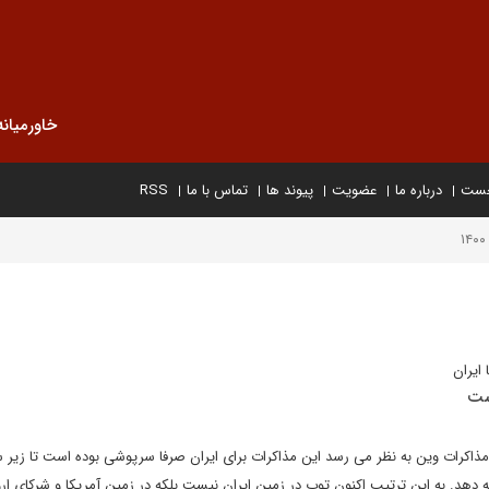
خاورمیانه
خست
درباره ما
عضویت
پیوند ها
تماس با ما
RSS
ایران
است
مذاکرات وین به نظر می رسد این مذاکرات برای ایران صرفا سرپوشی بوده است تا زیر س
امه دهد. به این ترتیب اکنون توپ در زمین ایران نیست بلکه در زمین آمریکا و شرکای ار