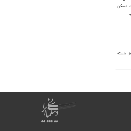
 یک مسکن
.
فق هسته