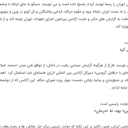
ی تهران را رسما تهدید کرده، پاسخ داده است و می نویسد: مسکو به جای اینکه با چشم
به سمت ایران نشانه برود و مقّوم حرکات ایذایی واشنگتن و تل آویو در وین و نیویور
ا دقت به گزارش های مکرر و مثبت آژانس پیرامون اجرای تعهدات تهران توجه کند و از ای
یژه کند.
قت
 کرد
نویسد: فارغ از هرگونه گرایش سیاسی رقیب در داخل، از توافق فنی میان «محمد اسلا
ی با «رافایل گروسی» دبیرکل آژانس بین المللی انرژی هسته‌ای باید استقبال کرد. اهم
دولت رئیسی است
ن» بود، نه «درمان»
ماسی ایرانی ضمن تاکید بر این نکته که دولت رئیسی برای حل چالش ها و بحران‌های د