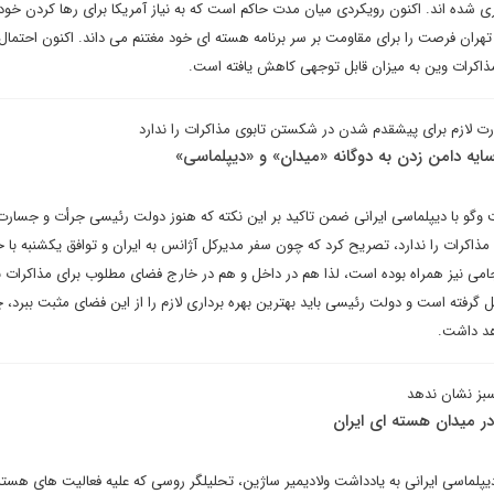
شده اند. اکنون رویکردی میان مدت حاکم است که به نیاز آمریکا برای رها کردن خود
ران فرصت را برای مقاومت بر سر برنامه هسته ای خود مغتنم می داند. اکنون احتمال
اکرات وین به میزان قابل توجهی کاهش یافته است.
 لازم برای پیشقدم شدن در شکستن تابوی مذاکرات را ندارد
ایه دامن زدن به دوگانه «میدان» و «دیپلماسی»
گو با دیپلماسی ایرانی ضمن تاکید بر این نکته که هنوز دولت رئیسی جرأت و جسارت 
کرات را ندارد، تصریح کرد که چون سفر مدیرکل آژانس به ایران و توافق یکشنبه با 
می نیز همراه بوده است، لذا هم در داخل و هم در خارج فضای مطلوب برای مذاکرات ب
 گرفته است و دولت رئیسی باید بهترین بهره برداری لازم را از این فضای مثبت ببرد، 
هد داشت.
سبز نشان ندهد
در میدان هسته ای ایران
یپلماسی ایرانی به یادداشت ولادیمیر ساژین، تحلیلگر روسی که علیه فعالیت های هسته