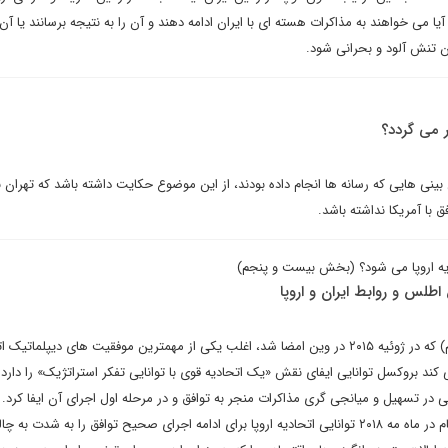
آیا می خواهند به مذاکرات هسته ای با ایران ادامه دهند و آن را به نتیجه برسانند یا آن 
ن تنش آلود و بحرانی شود.
ر می گردد؟
نی هایی که رسانه ها انجام داده بودند، از این موضوع حکایت داشته باشد که تهران بع
فق با آمریکا نداشته باشد.
دیه اروپا می شود؟ (بخش بیست و پنجم)
طلس و روابط ایران و اروپا
برنامه جامع اقدام مشترک (برجام) که در ژوئیه ۲۰۱۵ در وین امضا شد، اغلب یکی از مهمترین موفقیت های دیپلماتی
 کند بروکسل توانایی ایفای نقش «یک اتحادیه قوی با توانایی تفکر استراتژیک» را دارد.
در تسهیل و میانجی گری مذاکرات منجر به توافق و در مرحله اول اجرای آن ایفا کرد. ب
حال، خروج ایالات متحده از برجام در ماه مه ۲۰۱۸ توانایی اتحادیه اروپا برای ادامه اجرای صحیح توافق را به شدت به