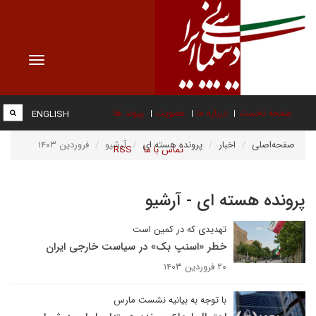
Toggle
vigation
صفحه نخست
درباره ما
عضویت
پیوند ها
ENGLISH
صفحه‌اصلی
اخبار
پرونده هسته ای
آرشیو
فروردین ۱۴۰۳
تماس با ما
RSS
پرونده هسته ای - آرشیو
تهدیدی که در کمین است
خطر «اسنپ بک» در سیاست خارجی ایران
۲۰ فروردین ۱۴۰۳
با توجه به بیانیه نشست مارس