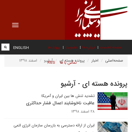
Toggle
vigation
صفحه نخست
درباره ما
عضویت
پیوند ها
ENGLISH
صفحه‌اصلی
اخبار
پرونده هسته ای
آرشیو
اسفند ۱۳۹۸
تماس با ما
RSS
پرونده هسته ای - آرشیو
تشدید تنش ها بین ایران و آمریکا:
عاقبت ناخوشایند اعمال فشار حداکثری
۲۸ اسفند ۱۳۹۸
ایران از ارائه دسترسی به بازرسان سازمان انرژی اتمی