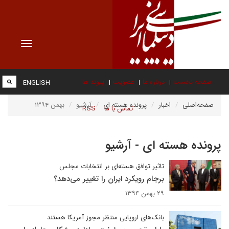
Toggle
vigation
صفحه نخست
درباره ما
عضویت
پیوند ها
ENGLISH
صفحه‌اصلی
اخبار
پرونده هسته ای
آرشیو
بهمن ۱۳۹۴
تماس با ما
RSS
پرونده هسته ای - آرشیو
تاثیر توافق هسته‌ای بر انتخابات مجلس
برجام رویکرد ایران را تغییر می‌دهد؟
۲۹ بهمن ۱۳۹۴
بانک‌های اروپایی منتظر مجوز آمریکا هستند