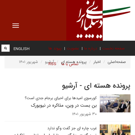
Toggle
vigation
صفحه نخست
درباره ما
عضویت
پیوند ها
ENGLISH
صفحه‌اصلی
اخبار
پرونده هسته ای
آرشیو
شهریور ۱۴۰۱
تماس با ما
RSS
پرونده هسته ای - آرشیو
کورسوی امیدها برای احیای برجام جدی است؟
بن بست در وین، مذاکره در نیویورک
۳۰ شهریور ۱۴۰۱
غرب چاره ای جز گفت وگو ندارد