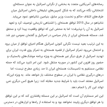
رسانه‌های آمریکایی متعدد به بخشی از نگرانی اسرائیل به عنوان مسئله‌ای
انتخاباتی نگاه می‌کنند که به شکل کمپین‌های تبلیغاتی داخلی اسرائیل میان
طرف‌های ائتلاف حاکم و نخست وزیر سابق، بنیامین نتانیاهو، نمود می‌یابد.
نتانیاهو در سال 2015 توافق هسته‌ای را اشتباهی تاریخی توصیف کرد و تعهد
اسرائیل به آن را نپذیرفت؛ اما به محض این که توافق واقعیت پیدا کرد و محقق
شد، مسئله هسته‌ای ایران از رادار سیاسی در اسرائیل و گفتمان عمومی دور شد.
به این ترتیب بعید نیست نگرانی کنونی اسرائیل هنگام احیای توافق از میان برود
و احتمال می‌رود تمرکز اسرائیل از قضیه هسته‌ای به تمرکز روی قدرت ایران برای
تهدید اسرائیل از طرق دیگر غیر هسته‌ای به ویژه برنامه موشک‌های بالستیک و
حضور روز افزون این کشور در سوریه منتقل شود. این امر تایید می‌کند که حمله
نظامی مستقیم به تاسیساتت هسته‌ای ایران تا حد زیادی مطرح نیست؛ اما
درهای درگیری نظامی با ایران در سطوح مختلف باز خواهد ماند. به ویژه این‌که
اسرائیل معتقد است باید با شرایط جدید مقابله کند؛ زیرا هیچ کس دیگری نمی
تواند این کار را انجام دهد.
این امر مستلزم آن است که اسرائیل بر این مسئله پافشاری کند که بر این توافق
یا هر توافق دیگری پایبند نخواهد بود و به استفاده از راه‌ها و ابزارهای در دسترس