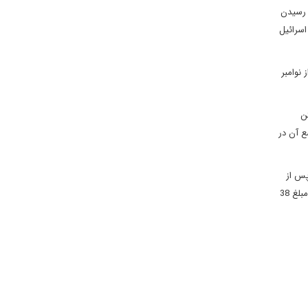
ر رسیدن
اسرائیل
 نوامبر
ن
ع آن در
پس از
امضای برجام اتفاق افتاد؛ به گونه‌ای که اسرائیل با همین مواضع تند خود توانست بی‌سابقه‌ترین کمک را در طول تاریخ روابطش با آمریکا از دولت اوباما به مبلغ 38