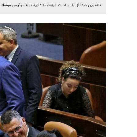
تندترین صدا از ارکان قدرت مربوط به داوید بارنئا، رئیس موساد 