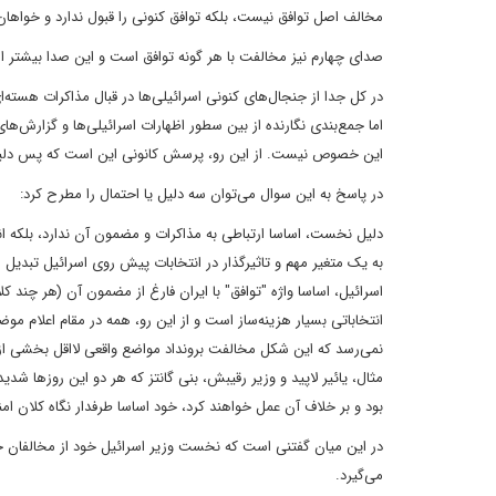
مخالف اصل توافق نیست، بلکه توافق کنونی را قبول ندارد و خواها
صدای چهارم نیز مخالفت با هر گونه توافق است و این صدا بیشتر ا
در کل جدا از جنجال‌های کنونی اسرائیلی‌ها در قبال مذاکرات هسته‌ا
اما جمع‌بندی نگارنده از بین سطور اظهارات اسرائیلی‌ها و گزارش‌‌ه
این خصوص نیست. از این رو، پرسش کانونی این است که پس دل
در پاسخ به این سوال می‌توان سه دلیل یا احتمال را مطرح کرد:
دلیل نخست، اساسا ارتباطی به مذاکرات و مضمون آن ندارد، بلکه انگ
به یک متغیر مهم و تاثیرگذار در انتخابات پیش روی اسرائیل تبدی
اسرائیل، اساسا واژه "توافق" با ایران فارغ از مضمون آن (هر چند ک
انتخاباتی بسیار هزینه‌ساز است و از این رو، همه در مقام اعلام م
نمی‌رسد که این شکل مخالفت برونداد مواضع واقعی لااقل بخشی از 
مثال، یائیر لاپید و وزیر رقیبش، بنی گانتز که هر دو این روزها شدیدا
بود و بر خلاف آن عمل خواهند کرد، خود اساسا طرفدار نگاه کلان امنی
در این میان گفتنی است که نخست وزیر اسرائیل خود از مخالفان خرو
می‌گیرد.