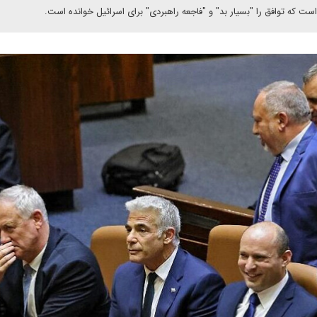
است که توافق را "بسیار بد" و "فاجعه راهبردی" برای اسرائیل خوانده است.