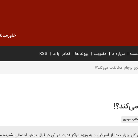
خاورمیانه
خست
درباره ما
عضویت
پیوند ها
تماس با ما
RSS
یای برجام مخالفت می‌کند؟!
ی‌کند؟!
خاب سردبیر
 کل چهار صدا از اسرائیل و به ویژه مراکز قدرت در آن در قبال توافق احتمالی شنیده م