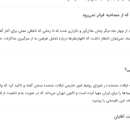
ه از مصاحبه فراتر نمى‌رود
 چهار ماه ديگر چنان ملال‌آور و تکرارى شده که تا زمانى که اتفاقى عملى براى آغاز گف
ته، نمى‌توان انتظار داشت که اظهارنظرها درباره تمايل طرفين به از سرگيرى مذاکرات، ح
‌؟
 ایالات متحده در شورای روابط امور خارجی ایالات متحده سخن گفته و تاکید کرد که وا
یه‌ها را برای ایران مهیا کرده است و اکنون تهران می‌داند که در صورت عدم تابعیت از ق
ت این نافرمانی را بپذیرد.
 آقایان