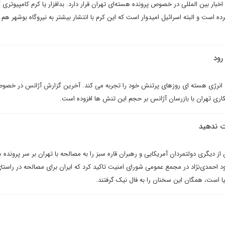
ر بين المللى در خصوص پرونده هسته‌اى تهران قرار دارد. بدافزار يا کرم کامپيوترى ک
ه است و البته اسرائيل اميدوار است که اين کرم با انتشار بيشتر به نيروگاه بوشهر ه
رود
لی انرژی هسته ای روزهای پرتنش خود را تجربه می کند. آخرین گزارش آژانس در خصوص
اری تهران با بازرسان آژانس بر حجم این تنش ها افزوده است.
ت ندهيد
ز ديگرى دولتمردان آمريکايى و رهبران قاره سبز را به مصالحه با تهران بر سر پرونده 
د احمدى‌نژاد در مجمع عمومى شوراى امنيت تاکيد کرد که ايران براى مصالحه در راستا
يا است، همگان اين سخنان را به فال نيک گرفتند.