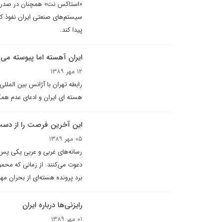
«استاکس نت» همچنان در صدر اخبا
سيستم‌هاى صنعتى ايران نفوذ کرد
پيدا کند.
ایران آهسته اما پیوسته می 
۱۲ مهر ۱۳۸۹
رابطه تهران با آژانس بین المل
هسته ای ایران و ادعای عدم همک
اين آخرين فرصت را از دس
۰۵ مهر ۱۳۸۹
رسانه‌هاى غربى و عربى يکى پس ا
دعوت مى‌کنند. از زمانى که محمو
برد پرونده هسته‌اى از بحران مه
رایزنی‌ها درباره ایران
۰۱ مهر ۱۳۸۹