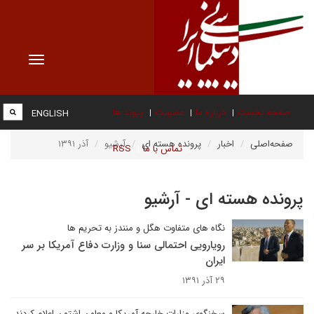
Toggle
vigation
صفحه نخست
درباره ما
عضویت
پیوند ها
ENGLISH
صفحه‌اصلی
اخبار
پرونده هسته ای
آرشیو
آذر ۱۳۹۱
تماس با ما
RSS
پرونده هسته ای - آرشیو
نگاه های متفاوت هگل و منندز به تحریم ها
رویارویی احتمالی سنا و وزارت دفاع آمریکا بر سر
ایران
۲۹ آذر ۱۳۹۱
سخنگوی وزارات خارجه آمریکا و معاون اشتون اعلام کردند