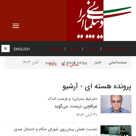
Toggle
vigation
صفحه نخست
درباره ما
عضویت
پیوند ها
ENGLISH
صفحه‌اصلی
اخبار
پرونده هسته ای
آرشیو
آبان ۱۴۰۳
تماس با ما
RSS
پرونده هسته ای - آرشیو
«شرایط بحرانی» و فرصت اندک
عراقچی درست می‌گوید
۳۰ آبان ۱۴۰۳
نشست فصلی پیش‌روی شورای حکام و احتمال صدور